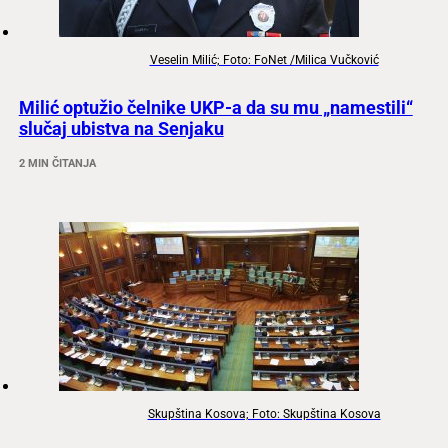
Veselin Milić; Foto: FoNet /Milica Vučković
Milić optužio čelnike UKP-a da su mu „namestili“
slučaj ubistva na Senjaku
2 MIN ČITANJA
Skupština Kosova; Foto: Skupština Kosova