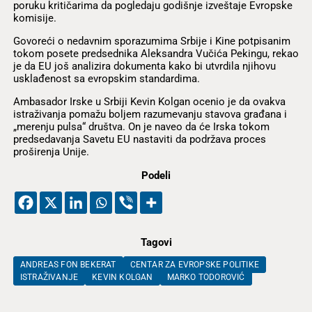
poruku kritičarima da pogledaju godišnje izveštaje Evropske
komisije.
Govoreći o nedavnim sporazumima Srbije i Kine potpisanim
tokom posete predsednika Aleksandra Vučića Pekingu, rekao
je da EU još analizira dokumenta kako bi utvrdila njihovu
usklađenost sa evropskim standardima.
Ambasador Irske u Srbiji Kevin Kolgan ocenio je da ovakva
istraživanja pomažu boljem razumevanju stavova građana i
„merenju pulsa“ društva. On je naveo da će Irska tokom
predsedavanja Savetu EU nastaviti da podržava proces
proširenja Unije.
Podeli
Tagovi
ANDREAS FON BEKERAT
CENTAR ZA EVROPSKE POLITIKE
ISTRAŽIVANJE
KEVIN KOLGAN
MARKO TODOROVIĆ