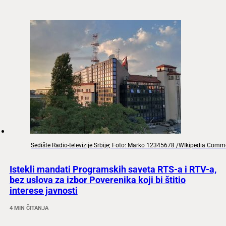
Sedište Radio-televizije Srbije; Foto: Marko 12345678 /WIkipedia Com
Istekli mandati Programskih saveta RTS-a i RTV-a,
bez uslova za izbor Poverenika koji bi štitio
interese javnosti
4 MIN ČITANJA