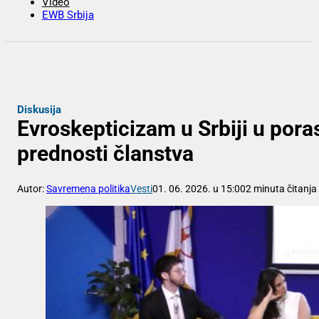
Video
EWB Srbija
Diskusija
Evroskepticizam u Srbiji u poras
prednosti članstva
Autor:
Savremena politika
Vesti
01. 06. 2026. u 15:00
2 minuta čitanja