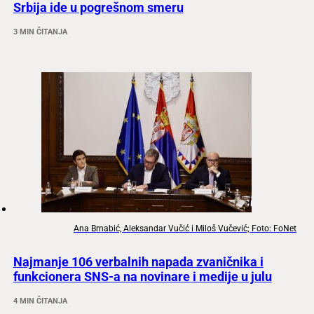
Srbija ide u pogrešnom smeru
3 MIN ČITANJA
Ana Brnabić, Aleksandar Vučić i Miloš Vučević; Foto: FoNet
Najmanje 106 verbalnih napada zvaničnika i
funkcionera SNS-a na novinare i medije u julu
4 MIN ČITANJA