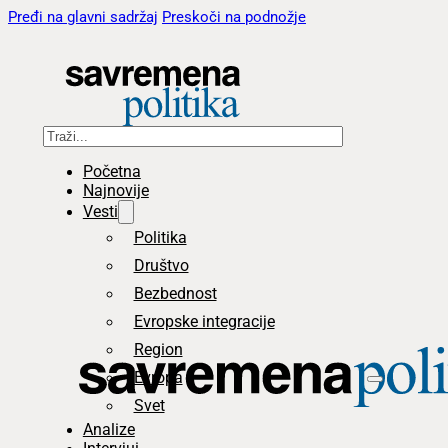
Pređi na glavni sadržaj
Preskoči na podnožje
Pretraga
Početna
Najnovije
Vesti
Politika
Društvo
Bezbednost
Evropske integracije
Region
Evropa
Svet
Analize