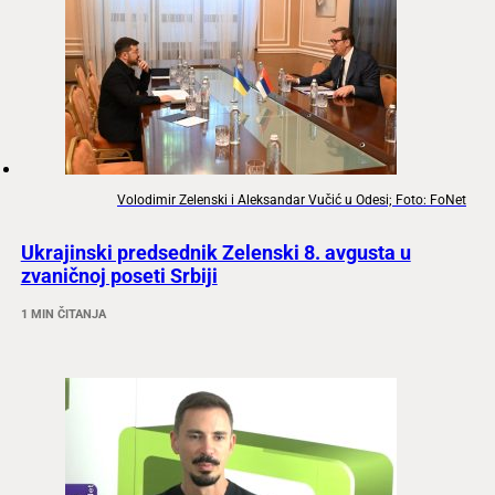
Volodimir Zelenski i Aleksandar Vučić u Odesi; Foto: FoNet
Ukrajinski predsednik Zelenski 8. avgusta u
zvaničnoj poseti Srbiji
1 MIN ČITANJA