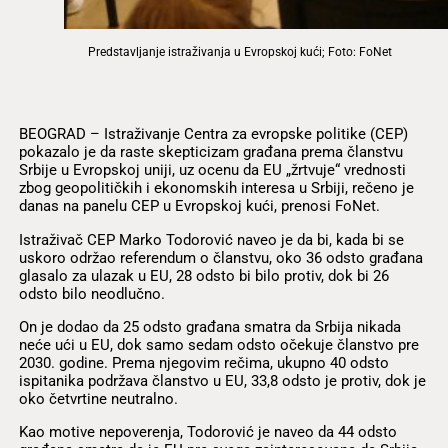
Predstavljanje istraživanja u Evropskoj kući; Foto: FoNet
BEOGRAD – Istraživanje Centra za evropske politike (CEP)
pokazalo je da raste skepticizam građana prema članstvu
Srbije u Evropskoj uniji, uz ocenu da EU „žrtvuje“ vrednosti
zbog geopolitičkih i ekonomskih interesa u Srbiji, rečeno je
danas na panelu CEP u Evropskoj kući, prenosi FoNet.
Istraživač CEP Marko Todorović naveo je da bi, kada bi se
uskoro održao referendum o članstvu, oko 36 odsto građana
glasalo za ulazak u EU, 28 odsto bi bilo protiv, dok bi 26
odsto bilo neodlučno.
On je dodao da 25 odsto građana smatra da Srbija nikada
neće ući u EU, dok samo sedam odsto očekuje članstvo pre
2030. godine. Prema njegovim rečima, ukupno 40 odsto
ispitanika podržava članstvo u EU, 33,8 odsto je protiv, dok je
oko četvrtine neutralno.
Kao motive nepoverenja, Todorović je naveo da 44 odsto