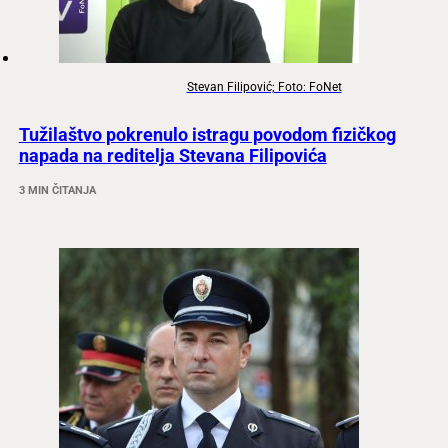
Stevan Filipović; Foto: FoNet
Tužilaštvo pokrenulo istragu povodom fizičkog
napada na reditelja Stevana Filipovića
3 MIN ČITANJA