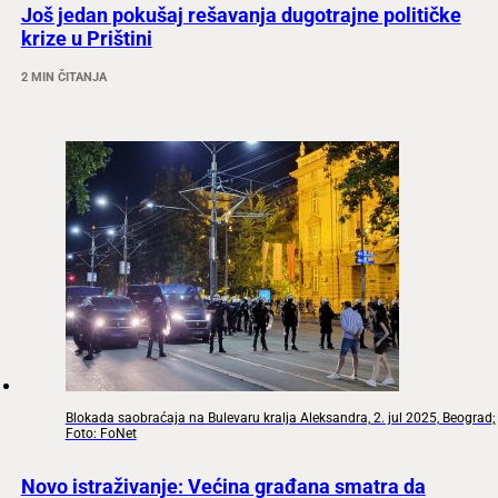
Još jedan pokušaj rešavanja dugotrajne političke
krize u Prištini
2 MIN ČITANJA
Blokada saobraćaja na Bulevaru kralja Aleksandra, 2. jul 2025, Beograd;
Foto: FoNet
Novo istraživanje: Većina građana smatra da