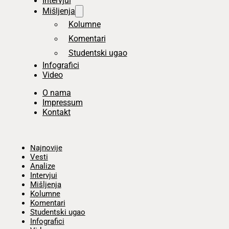
Intervjui
Mišljenja
Kolumne
Komentari
Studentski ugao
Infografici
Video
O nama
Impressum
Kontakt
Početna
Najnovije
Vesti
Analize
Intervjui
Mišljenja
Kolumne
Komentari
Studentski ugao
Infografici