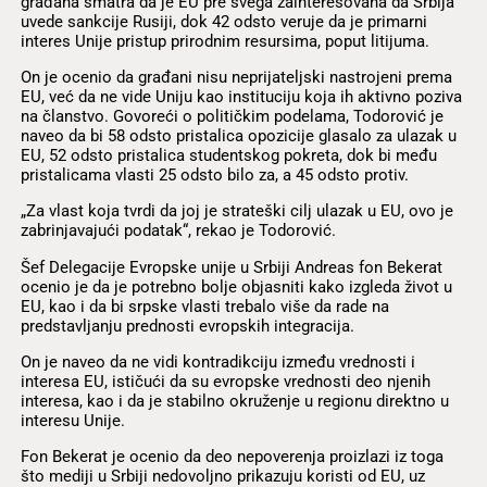
građana smatra da je EU pre svega zainteresovana da Srbija
uvede sankcije Rusiji, dok 42 odsto veruje da je primarni
interes Unije pristup prirodnim resursima, poput litijuma.
On je ocenio da građani nisu neprijateljski nastrojeni prema
EU, već da ne vide Uniju kao instituciju koja ih aktivno poziva
na članstvo. Govoreći o političkim podelama, Todorović je
naveo da bi 58 odsto pristalica opozicije glasalo za ulazak u
EU, 52 odsto pristalica studentskog pokreta, dok bi među
pristalicama vlasti 25 odsto bilo za, a 45 odsto protiv.
„Za vlast koja tvrdi da joj je strateški cilj ulazak u EU, ovo je
zabrinjavajući podatak“, rekao je Todorović.
Šef Delegacije Evropske unije u Srbiji Andreas fon Bekerat
ocenio je da je potrebno bolje objasniti kako izgleda život u
EU, kao i da bi srpske vlasti trebalo više da rade na
predstavljanju prednosti evropskih integracija.
On je naveo da ne vidi kontradikciju između vrednosti i
interesa EU, ističući da su evropske vrednosti deo njenih
interesa, kao i da je stabilno okruženje u regionu direktno u
interesu Unije.
Fon Bekerat je ocenio da deo nepoverenja proizlazi iz toga
što mediji u Srbiji nedovoljno prikazuju koristi od EU, uz