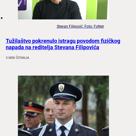
Stevan Filipović; Foto: FoNet
Tužilaštvo pokrenulo istragu povodom fizičkog
napada na reditelja Stevana Filipovića
3 MIN ČITANJA