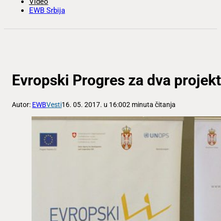
Video
EWB Srbija
Evropski Progres za dva projek
Autor:
EWB
Vesti
16. 05. 2017. u 16:00
2 minuta čitanja