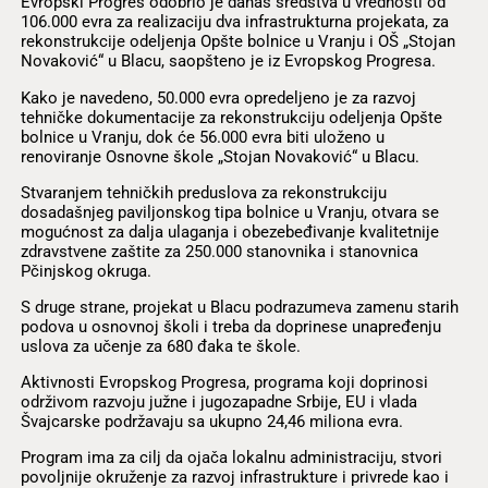
Evropski Progres odobrio je danas sredstva u vrednosti od
106.000 evra za realizaciju dva infrastrukturna projekata, za
rekonstrukcije odeljenja Opšte bolnice u Vranju i OŠ „Stojan
Novaković“ u Blacu, saopšteno je iz Evropskog Progresa.
Kako je navedeno, 50.000 evra opredeljeno je za razvoj
tehničke dokumentacije za rekonstrukciju odeljenja Opšte
bolnice u Vranju, dok će 56.000 evra biti uloženo u
renoviranje Osnovne škole „Stojan Novaković“ u Blacu.
Stvaranjem tehničkih preduslova za rekonstrukciju
dosadašnjeg paviljonskog tipa bolnice u Vranju, otvara se
mogućnost za dalja ulaganja i obezebeđivanje kvalitetnije
zdravstvene zaštite za 250.000 stanovnika i stanovnica
Pčinjskog okruga.
S druge strane, projekat u Blacu podrazumeva zamenu starih
podova u osnovnoj školi i treba da doprinese unapređenju
uslova za učenje za 680 đaka te škole.
Aktivnosti Evropskog Progresa, programa koji doprinosi
održivom razvoju južne i jugozapadne Srbije, EU i vlada
Švajcarske podržavaju sa ukupno 24,46 miliona evra.
Program ima za cilj da ojača lokalnu administraciju, stvori
povoljnije okruženje za razvoj infrastrukture i privrede kao i