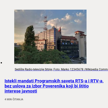
Sedište Radio-televizije Srbije; Foto: Marko 12345678 /WIkipedia Com
Istekli mandati Programskih saveta RTS-a i RTV-a,
bez uslova za izbor Poverenika koji bi štitio
interese javnosti
4 MIN ČITANJA