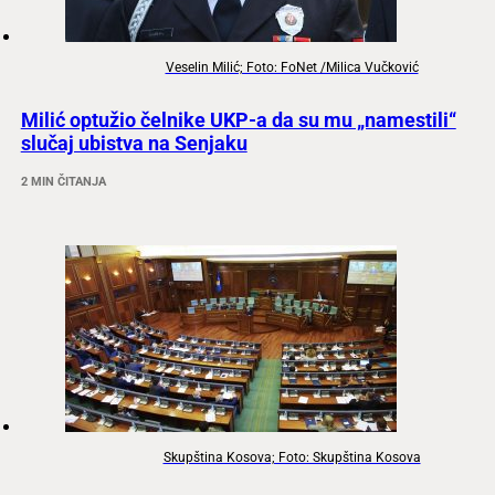
Veselin Milić; Foto: FoNet /Milica Vučković
Milić optužio čelnike UKP-a da su mu „namestili“
slučaj ubistva na Senjaku
2 MIN ČITANJA
Skupština Kosova; Foto: Skupština Kosova