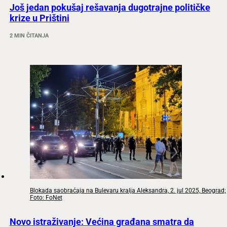
Još jedan pokušaj rešavanja dugotrajne političke
krize u Prištini
2 MIN ČITANJA
Blokada saobraćaja na Bulevaru kralja Aleksandra, 2. jul 2025, Beograd;
Foto: FoNet
Novo istraživanje: Većina građana smatra da