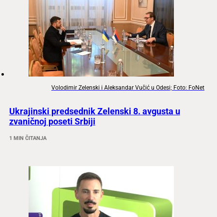
Volodimir Zelenski i Aleksandar Vučić u Odesi; Foto: FoNet
Ukrajinski predsednik Zelenski 8. avgusta u
zvaničnoj poseti Srbiji
1 MIN ČITANJA