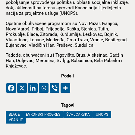
poboljšanje sprovođenja politika u oblasti socijalne inkluzije,
dok, aktivnosti na terenu sprovodi Kancelarija Ujedinjenih
nacija za projektne usluge (UNOPS).
Opštine obuhvaćene programom su Novi Pazar, Ivanjica,
Nova Varoš, Priboj, Prijepolje, Raška, Sjenica, Tutin,
Prokuplje, Blace, Žitorađa, Kuršumlija, Leskovac, Bojnik,
Vlasotince, Lebane, Medveđa, Crna Trava, Vranje, Bosilegrad,
Bujanovac, Vladičin Han, Preševo, Surdulica.
Tadođe, obuhvaćeni su i Trgovište, Brus, Aleksinac, Gadžin
Han, Doljevac, Merošina, Svrljig, Babušnica, Bela Palanka i
Knjaževac.
Podeli
Tagovi
BLACE
EVROPSKI PROGRES
ŠVAJCARSKA
UNOPS
VRANJE