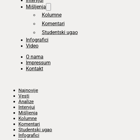
Intervjui
Mišljenja
Kolumne
Komentari
Studentski ugao
Infografici
Video
O nama
Impressum
Kontakt
Početna
Najnovije
Vesti
Analize
Intervjui
Mišljenja
Kolumne
Komentari
Studentski ugao
Infografici