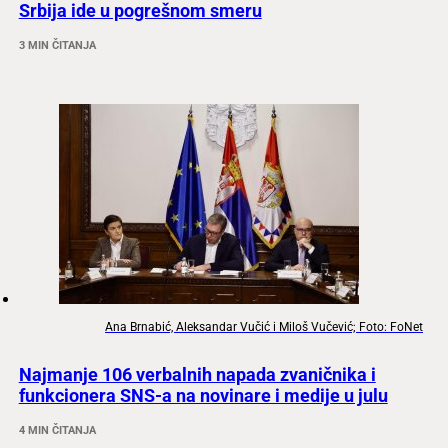
Srbija ide u pogrešnom smeru
3 MIN ČITANJA
Ana Brnabić, Aleksandar Vučić i Miloš Vučević; Foto: FoNet
Najmanje 106 verbalnih napada zvaničnika i
funkcionera SNS-a na novinare i medije u julu
4 MIN ČITANJA