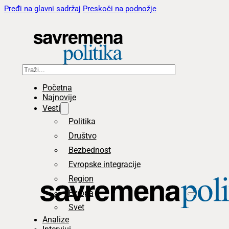
Pređi na glavni sadržaj
Preskoči na podnožje
Pretraga
Početna
Najnovije
Vesti
Politika
Društvo
Bezbednost
Evropske integracije
Region
Evropa
Svet
Analize