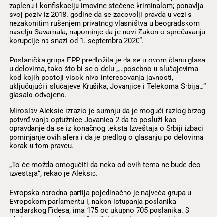
zaplenu i konfiskaciju imovine stečene kriminalom; ponavlja
svoj poziv iz 2018. godine da se zadovolji pravda u vezi s
nezakonitim rušenjem privatnog vlasništva u beogradskom
naselju Savamala; napominje da je novi Zakon o sprečavanju
korupcije na snazi od 1. septembra 2020“.
Poslanička grupa EPP predložila je da se u ovom članu glasa
u delovima, tako što bi se o delu „…posebno u slučajevima
kod kojih postoji visok nivo interesovanja javnosti,
uključujući i slučajeve Krušika, Jovanjice i Telekoma Srbija…“
glasalo odvojeno.
Miroslav Aleksić izrazio je sumnju da je mogući razlog brzog
potvrđivanja optužnice Jovanica 2 da to posluži kao
opravdanje da se iz konačnog teksta Izveštaja o Srbiji izbaci
pominjanje ovih afera i da je predlog o glasanju po delovima
korak u tom pravcu.
„To će možda omogućiti da neka od ovih tema ne bude deo
izveštaja“, rekao je Aleksić.
Evropska narodna partija pojedinačno je najveća grupa u
Evropskom parlamentu i, nakon istupanja poslanika
mađarskog Fidesa, ima 175 od ukupno 705 poslanika. S