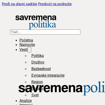
Pređi na glavni sadržaj
Preskoči na podnožje
Pretraga
Početna
Najnovije
Vesti
Politika
Društvo
Bezbednost
Evropske integracije
Region
Evropa
Svet
Analize