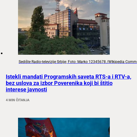
Sedište Radio-televizije Srbije; Foto: Marko 12345678 /WIkipedia Com
Istekli mandati Programskih saveta RTS-a i RTV-a,
bez uslova za izbor Poverenika koji bi štitio
interese javnosti
4 MIN ČITANJA