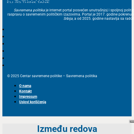
Savremena politika
je internet portal posvećen unutrašnjoj i spoljnoj politic
raspravu o savremenim političkim izazovima. Portal je 2017. godine pokrenu
Srbija
, a od 2025. godine nastavlja sa ra
© 2025 Centar savremene politike – Savremena politika
O nama
Kontakt
Impressum
Uslovi korišćenja
Između redova