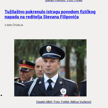
Stevan Filipović; Foto: FoNet
Tužilaštvo pokrenulo istragu povodom fizičkog
napada na reditelja Stevana Filipovića
3 MIN ČITANJA
Veselin Milić; Foto: FoNet /Milica Vučković