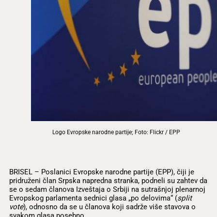
Logo Evropske narodne partije; Foto: Flickr / EPP
BRISEL – Poslanici Evropske narodne partije (EPP), čiji je
pridruženi član Srpska napredna stranka, podneli su zahtev da
se o sedam članova Izveštaja o Srbiji na sutrašnjoj plenarnoj
Evropskog parlamenta sednici glasa „po delovima“ (
split
vote
), odnosno da se u članova koji sadrže više stavova o
svakom glasa posebno.