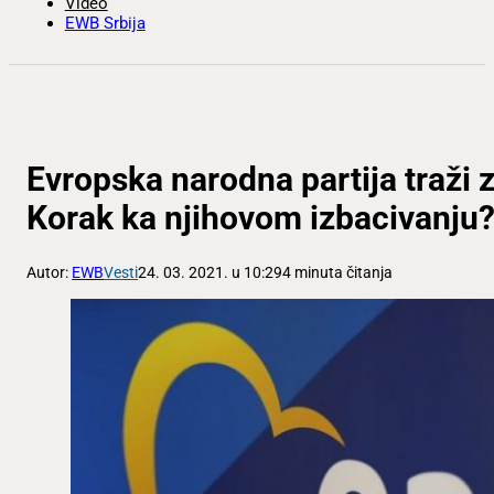
Video
EWB Srbija
Evropska narodna partija traži 
Korak ka njihovom izbacivanju
Autor:
EWB
Vesti
24. 03. 2021. u 10:29
4 minuta čitanja