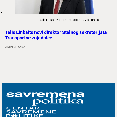
Talis Linkaits; Foto: Transportna Zajednica
Talis Linkaits novi direktor Stalnog sekreterijata
Transportne zajednice
2 MIN ČITANJA