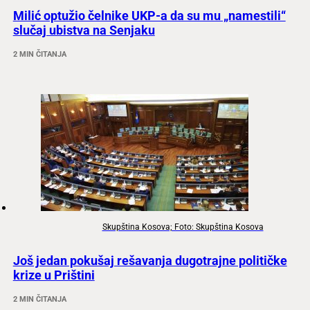
Milić optužio čelnike UKP-a da su mu „namestili“
slučaj ubistva na Senjaku
2 MIN ČITANJA
Skupština Kosova; Foto: Skupština Kosova
Još jedan pokušaj rešavanja dugotrajne političke
krize u Prištini
2 MIN ČITANJA