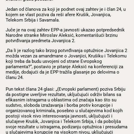
Jedan od članova za koji je podnet ovaj zahtev je i član 24, u
kojem se vlast poziva da reši afere Krušik, Jovanjica,
Telekom Srbija i Savamala.
Juče je na ovaj zahtev EPP-a javnosti ukazao potpredsednik
Narodne stranke Miroslav Aleksić, komentarišući brzinu
potvrđivanja predmeta Jovanjica 2.
„Da li je razlog tako brzog potvrđivanja optužnice Jovanjica 2
možda vezan za amandmane o Jovanjici, Krušiku i Telekomu
koji treba da budu usvojeni od strane Evropskog
parlamenta?“, postavio je pitanje Aleksić na konferenciji za
medije, dodajući da je EPP tražila glasanje po delovima o
članu 24.
Pun tekst člana 24 glasi: „(Evropski parlament) poziva Srbiju
da postigne uverljive rezultate, uključujući održiv bilans sa
efikasnim istragama u oblastima od značaja kao što su
sudstvo, sloboda izražavanja i borba protiv korupcije i
organizovanog kriminala, posebno u slučajevima kod kojih
postoji visok nivo interesovanja javnosti, uključujući i
slučajeve Krušik, Jovanjica i Telekom Srbija, i da poboljša
svoje rezultate u istragama, podizanju optužnica i presudama
u slučajevima korupcije na visokom nivou, uključujući