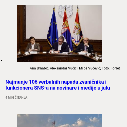
Ana Brnabić, Aleksandar Vučić i Miloš Vučević; Foto: FoNet
Najmanje 106 verbalnih napada zvaničnika i
funkcionera SNS-a na novinare i medije u julu
4 MIN ČITANJA