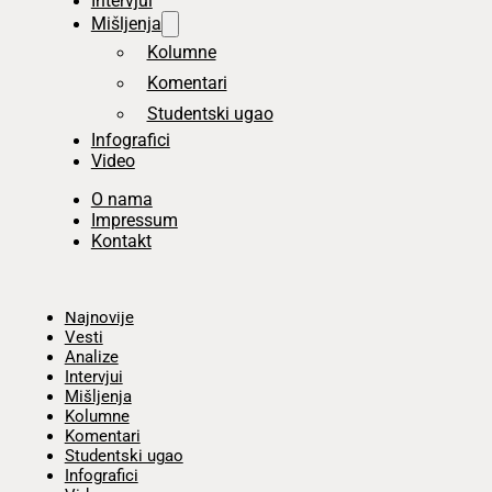
Intervjui
Mišljenja
Kolumne
Komentari
Studentski ugao
Infografici
Video
O nama
Impressum
Kontakt
Početna
Najnovije
Vesti
Analize
Intervjui
Mišljenja
Kolumne
Komentari
Studentski ugao
Infografici