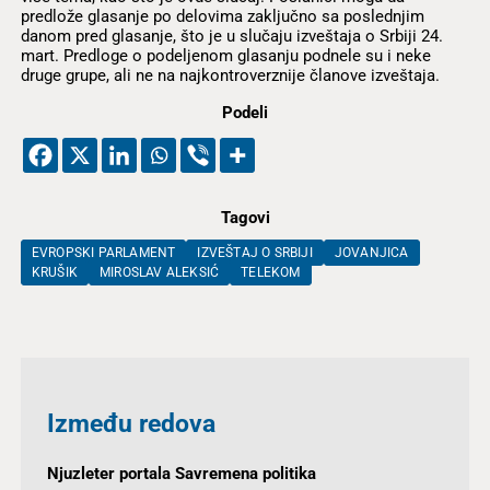
predlože glasanje po delovima zaključno sa poslednjim
danom pred glasanje, što je u slučaju izveštaja o Srbiji 24.
mart. Predloge o podeljenom glasanju podnele su i neke
druge grupe, ali ne na najkontroverznije članove izveštaja.
Podeli
Tagovi
EVROPSKI PARLAMENT
IZVEŠTAJ O SRBIJI
JOVANJICA
KRUŠIK
MIROSLAV ALEKSIĆ
TELEKOM
Između redova
Njuzleter portala Savremena politika