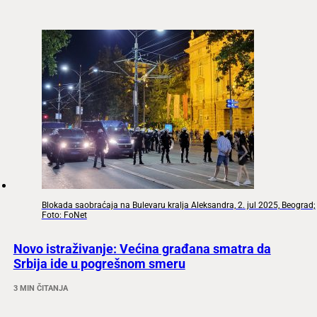
Blokada saobraćaja na Bulevaru kralja Aleksandra, 2. jul 2025, Beograd;
Foto: FoNet
Novo istraživanje: Većina građana smatra da
Srbija ide u pogrešnom smeru
3 MIN ČITANJA