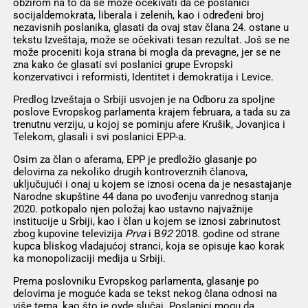
obzirom na to da se može očekivati da će poslanici
socijaldemokrata, liberala i zelenih, kao i određeni broj
nezavisnih poslanika, glasati da ovaj stav člana 24. ostane u
tekstu Izveštaja, može se očekivati tesan rezultat. Još se ne
može proceniti koja strana bi mogla da prevagne, jer se ne
zna kako će glasati svi poslanici grupe Evropski
konzervativci i reformisti, Identitet i demokratija i Levice.
Predlog Izveštaja o Srbiji usvojen je na Odboru za spoljne
poslove Evropskog parlamenta krajem februara, a tada su za
trenutnu verziju, u kojoj se pominju afere Krušik, Jovanjica i
Telekom, glasali i svi poslanici EPP-a.
Osim za član o aferama, EPP je predložio glasanje po
delovima za nekoliko drugih kontroverznih članova,
uključujući i onaj u kojem se iznosi ocena da je nesastajanje
Narodne skupštine 44 dana po uvođenju vanrednog stanja
2020. potkopalo njen položaj kao ustavno najvažnije
institucije u Srbiji, kao i član u kojem se iznosi zabrinutost
zbog kupovine televizija
Prva
i B
92
2018. godine od strane
kupca bliskog vladajućoj stranci, koja se opisuje kao korak
ka monopolizaciji medija u Srbiji.
Prema poslovniku Evropskog parlamenta, glasanje po
delovima je moguće kada se tekst nekog člana odnosi na
više tema, kao što je ovde slučaj. Poslanici mogu da