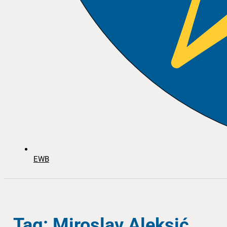
EWB
Tag: Miroslav Aleksić