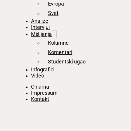
Evropa
Svet
Analize
Intervjui
Mišljenja
Kolumne
Komentari
Studentski ugao
Infografici
Video
O nama
Impressum
Kontakt