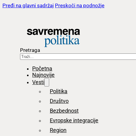
Pređi na glavni sadržaj
Preskoči na podnožje
Pretraga
Početna
Najnovije
Vesti
Politika
Društvo
Bezbednost
Evropske integracije
Region