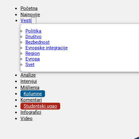
Početna
Najnovije
Vesti
Politika
Društvo
Bezbednost
Evropske integracije
Region
Evropa
Svet
Analize
Intervjui
Mišljenja
Kolumne
Komentari
Studentski ugao
Infografici
Video