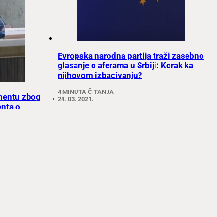
Evropska narodna partija traži zasebno
glasanje o aferama u Srbiji: Korak ka
njihovom izbacivanju?
4 MINUTA ČITANJA
mentu zbog
24. 03. 2021.
enta o