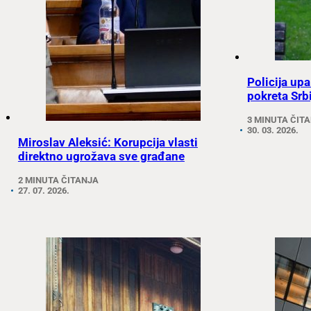
Policija up
pokreta Srb
3 MINUTA ČIT
30. 03. 2026.
Miroslav Aleksić: Korupcija vlasti
direktno ugrožava sve građane
2 MINUTA ČITANJA
27. 07. 2026.