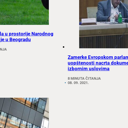
ala u prostorije Narodnog
ije u Beogradu
ANJA
Zamerke Evropskom parla
uopštenosti nacrta dokum
izbornim uslovima
8 MINUTA ČITANJA
08. 09. 2021.