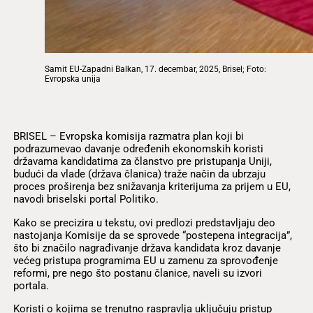
Samit EU-Zapadni Balkan, 17. decembar, 2025, Brisel; Foto:
Evropska unija
BRISEL – Evropska komisija razmatra plan koji bi
podrazumevao davanje određenih ekonomskih koristi
državama kandidatima za članstvo pre pristupanja Uniji,
budući da vlade (država članica) traže način da ubrzaju
proces proširenja bez snižavanja kriterijuma za prijem u EU,
navodi briselski portal Politiko.
Kako se precizira u tekstu, ovi predlozi predstavljaju deo
nastojanja Komisije da se sprovede “postepena integracija”,
što bi značilo nagrađivanje država kandidata kroz davanje
većeg pristupa programima EU u zamenu za sprovođenje
reformi, pre nego što postanu članice, naveli su izvori
portala.
Koristi o kojima se trenutno raspravlja uključuju pristup