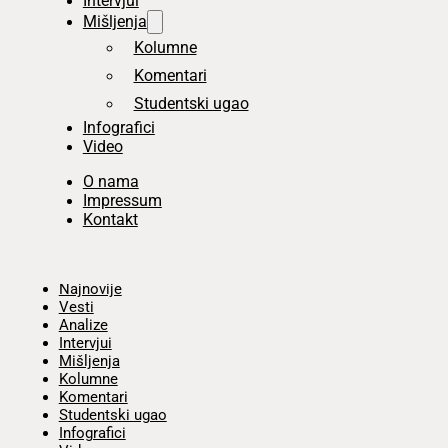
Intervjui
Mišljenja
Kolumne
Komentari
Studentski ugao
Infografici
Video
O nama
Impressum
Kontakt
Početna
Najnovije
Vesti
Analize
Intervjui
Mišljenja
Kolumne
Komentari
Studentski ugao
Infografici