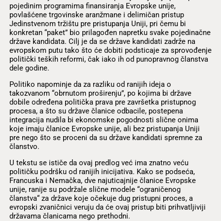
pojedinim programima finansiranja Evropske unije,
povlašćene trgovinske aranžmane i delimičan pristup
Jedinstvenom tržištu pre pristupanja Uniji, pri čemu bi
konkretan “paket” bio prilagođen napretku svake pojedinačne
države kandidata. Cilj je da se države kandidati zadrže na
evropskom putu tako što će dobiti podsticaje za sprovođenje
politički teških reformi, čak iako ih od punopravnog članstva
dele godine.
Politiko napominje da za razliku od ranijih ideja o
takozvanom “obrnutom proširenju”, po kojima bi države
dobile određena politička prava pre završetka pristupnog
procesa, a što su države članice odbacile, postepena
integracija nudila bi ekonomske pogodnosti slične onima
koje imaju članice Evropske unije, ali bez pristupanja Uniji
pre nego što se proceni da su države kandidati spremne za
članstvo.
U tekstu se ističe da ovaj predlog već ima znatno veću
političku podršku od ranijih inicijativa. Kako se podseća,
Francuska i Nemačka, dve najuticajnije članice Evropske
unije, ranije su podržale slične modele “ograničenog
članstva“ za države koje očekuje dug pristupni proces, a
evropski zvaničnici veruju da će ovaj pristup biti prihvatljiviji
državama članicama nego prethodni.