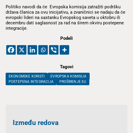
Politiko navodi da će Evropska komisija zatražiti podršku
država članica za ovu inicijativu, a zvaničnici se nadaju da će
evropski lideri na sastanku Evropskog saveta u oktobru ili
decembru dati saglasnost za rad na širem okviru postepene
integracije.
Podeli
Tagovi
EKONOMSKE KORISTI
EVROPSKA KOMISIJA
POSTEPENA INTEGRACIJA
PROŠIRENJE EU
Između redova