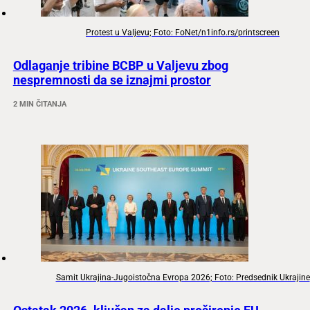
Protest u Valjevu; Foto: FoNet/n1info.rs/printscreen
Odlaganje tribine BCBP u Valjevu zbog
nespremnosti da se iznajmi prostor
2 MIN ČITANJA
Samit Ukrajina-Jugoistočna Evropa 2026; Foto: Predsednik Ukrajine