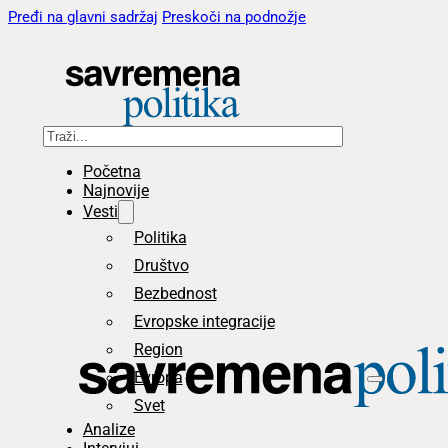
Pređi na glavni sadržaj
Preskoči na podnožje
Pretraga
Početna
Najnovije
Vesti
Politika
Društvo
Bezbednost
Evropske integracije
Region
Evropa
Svet
Analize