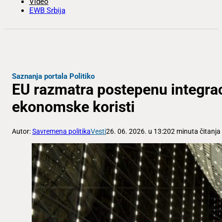
Video
EWB Srbija
Saznanja portala Politiko
EU razmatra postepenu integrac
ekonomske koristi
Autor:
Savremena politika
Vesti
26. 06. 2026. u 13:20
2 minuta čitanja