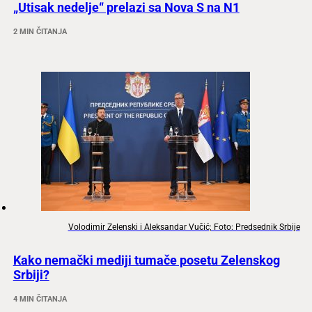
„Utisak nedelje“ prelazi sa Nova S na N1
2 MIN ČITANJA
Volodimir Zelenski i Aleksandar Vučić; Foto: Predsednik Srbije
Kako nemački mediji tumače posetu Zelenskog
Srbiji?
4 MIN ČITANJA