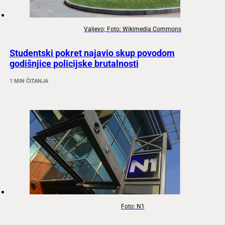
Valjevo; Foto: Wikimedia Commons
Studentski pokret najavio skup povodom
godišnjice policijske brutalnosti
1 MIN ČITANJA
Foto: N1