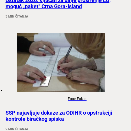
Ostatak 2026. ključan za dalje proširenje EU,
moguć „paket“ Crna Gora-Island
3 MIN ČITANJA
Foto: FoNet
SSP najavljuje dokaze za ODIHR o opstrukciji
kontrole biračkog spiska
2 MIN ČITANJA