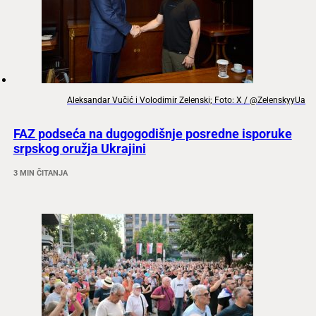
Aleksandar Vučić i Volodimir Zelenski; Foto: X / @ZelenskyyUa
FAZ podseća na dugogodišnje posredne isporuke
srpskog oružja Ukrajini
3 MIN ČITANJA