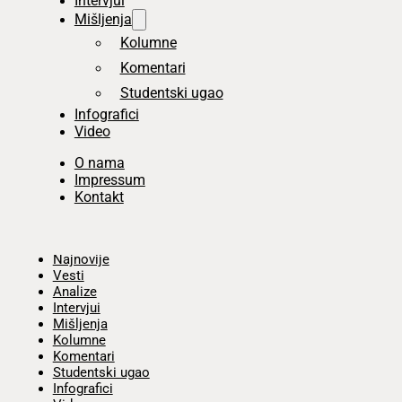
Intervjui
Mišljenja
Kolumne
Komentari
Studentski ugao
Infografici
Video
O nama
Impressum
Kontakt
Početna
Najnovije
Vesti
Analize
Intervjui
Mišljenja
Kolumne
Komentari
Studentski ugao
Infografici