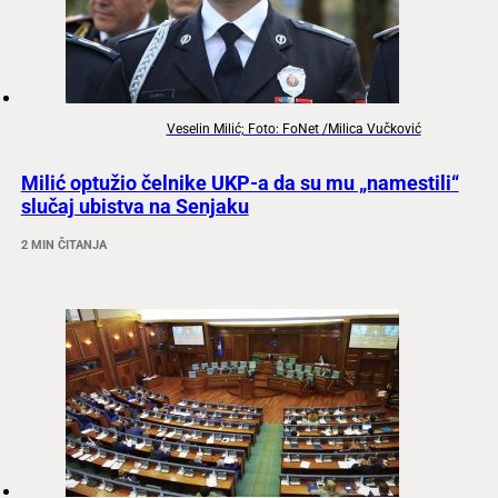
Veselin Milić; Foto: FoNet /Milica Vučković
Milić optužio čelnike UKP-a da su mu „namestili“
slučaj ubistva na Senjaku
2 MIN ČITANJA