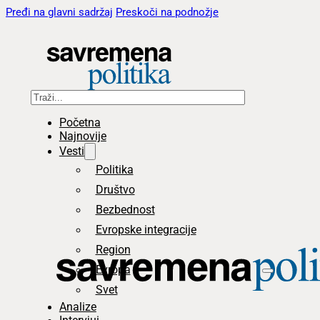
Pređi na glavni sadržaj
Preskoči na podnožje
Pretraga
Početna
Najnovije
Vesti
Politika
Društvo
Bezbednost
Evropske integracije
Region
Evropa
Svet
Analize