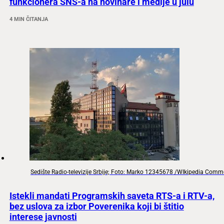
funkcionera SNS-a na novinare i medije u julu
4 MIN ČITANJA
Sedište Radio-televizije Srbije; Foto: Marko 12345678 /WIkipedia Com
Istekli mandati Programskih saveta RTS-a i RTV-a,
bez uslova za izbor Poverenika koji bi štitio
interese javnosti