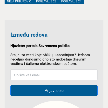
NELA KUBUROVIĆ
POGLAVLJE 23
POGLAVLJE 24
Između redova
Njuzleter portala Savremena politika
Šta je iza vesti koje oblikuju sadašnjost? Jednom
nedeljno donosimo ono što nedostaje dnevnim
vestima i šaljemo elektronskom poštom.
Prijavite se