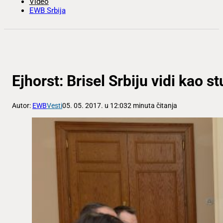
Video
EWB Srbija
Ejhorst: Brisel Srbiju vidi kao s
Autor:
EWB
Vesti
05. 05. 2017. u 12:03
2 minuta čitanja