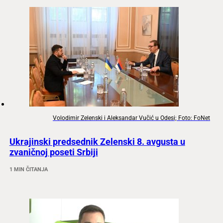
Volodimir Zelenski i Aleksandar Vučić u Odesi; Foto: FoNet
Ukrajinski predsednik Zelenski 8. avgusta u
zvaničnoj poseti Srbiji
1 MIN ČITANJA