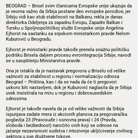
BEOGRAD – Brisel svim članicama Evropske unije ukazuje da
je veoma važno da Srbija postane deo evropske porodice, jer
Srbiju vidi kao stub stabilnosti na Balkanu, rekla je danas
direktorka Odeljenja za zapadnu Evropu, Zapadni Balkan i
Tursku u Spoljnopolitičkoj službi Evropske unije Angelina
Ejhorst na sastanku sa srpskom ministarkom pravde Nelom
Kuburović u Beogradu.
Ejhorst je ministarki pravde takođe prenela snažnu političku
podršku Brisela daljem procesu evrointegracija Srbije, navodi
se u saopštenju Ministarstva pravde.
Ona je istakla da je nastavak pregovora u Briselu od velike
važnosti za stabilnost u regionu i normalizaciju odnosa
Beograd – Priština, kao i da se nada da će ti pregovori
uskoro biti nastavljeni, dok je Kuburović naglasila da je Srbija
uvek insistirala na miru u regionu i dobrosusedskim
odnosima.
Ejhorst je takođe navela da je od velike važnosti da Srbija
ispunjava zadate mera iz akcionih planova za pregovaračka
poglavlja 23 (Pravosuđe i osnovna prava) i 24 (Pravda,
sloboda i bezbednost) naročito onih koji se odnose na
jačanje nezavisnosti sudstva i intezivnije ukljčcivanje civilnog
sektora u sve društvene tokove.