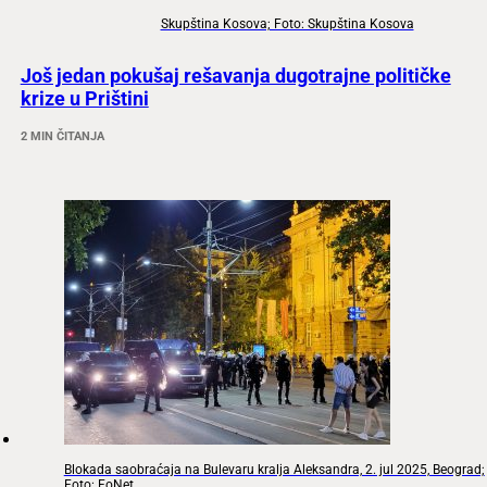
Skupština Kosova; Foto: Skupština Kosova
Još jedan pokušaj rešavanja dugotrajne političke
krize u Prištini
2 MIN ČITANJA
Blokada saobraćaja na Bulevaru kralja Aleksandra, 2. jul 2025, Beograd;
Foto: FoNet