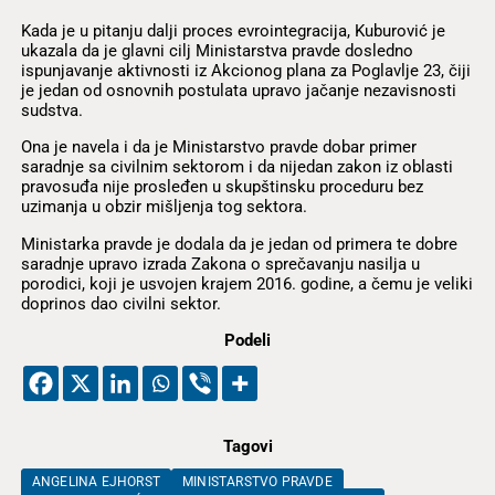
Kada je u pitanju dalji proces evrointegracija, Kuburović je
ukazala da je glavni cilj Ministarstva pravde dosledno
ispunjavanje aktivnosti iz Akcionog plana za Poglavlje 23, čiji
je jedan od osnovnih postulata upravo jačanje nezavisnosti
sudstva.
Ona je navela i da je Ministarstvo pravde dobar primer
saradnje sa civilnim sektorom i da nijedan zakon iz oblasti
pravosuđa nije prosleđen u skupštinsku proceduru bez
uzimanja u obzir mišljenja tog sektora.
Ministarka pravde je dodala da je jedan od primera te dobre
saradnje upravo izrada Zakona o sprečavanju nasilja u
porodici, koji je usvojen krajem 2016. godine, a čemu je veliki
doprinos dao civilni sektor.
Podeli
Tagovi
ANGELINA EJHORST
MINISTARSTVO PRAVDE