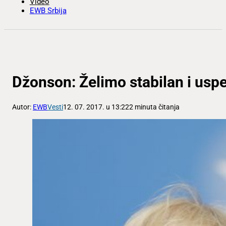
Video
EWB Srbija
Džonson: Želimo stabilan i usp
Autor:
EWB
Vesti
12. 07. 2017. u 13:22
2 minuta čitanja