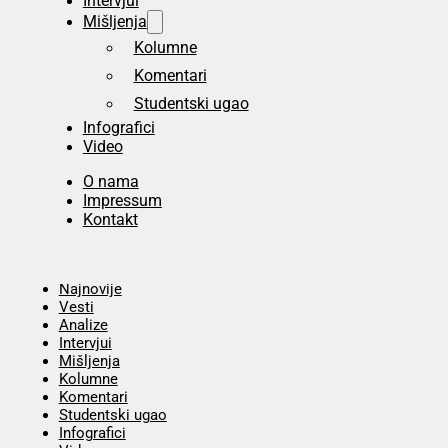
Intervjui
Mišljenja
Kolumne
Komentari
Studentski ugao
Infografici
Video
O nama
Impressum
Kontakt
Početna
Najnovije
Vesti
Analize
Intervjui
Mišljenja
Kolumne
Komentari
Studentski ugao
Infografici