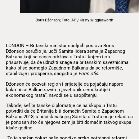
Boris Džonson; Foto: AP / Kirsty Wigglesworth
LONDON – Britanski ministar spoljnih poslova Boris
Džonson poručio je, uoči Samita lidera zemalja Zapadnog
Balkana koji se danas održava u Trstu i kojem i on
prisustvuje, da će udružiti snage sa britanskim saveznicima
kako bi se pomoglo Zapadnom Balkanu da se reformiše,
stabilizuje i prosperira, saopštio je
Forin ofis
.
Džonson će pozvati region i prijatelje da pojačaju napore
kako bi se Balkan razvio u „svetionik demokratije i
ekonomskog rasta“, navodi se u saopštenju.
Takođe, šef britanske diplomatije će na skupu u Trstu
potvrditi da će Britanija biti domaćin Samita o Zapadnom
Balkanu 2018, a uoči današnjeg Samita u Trstu on je rekao da
je ponosan što će njegova zemlja biti domaćin takvog skupa
iduće godine.
„To je snažan dokaz naše podrške preko potrebnoj reformi