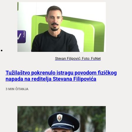
Stevan Filipović; Foto: FoNet
Tužilaštvo pokrenulo istragu povodom fizičkog
napada na reditelja Stevana Filipovića
3 MIN ČITANJA