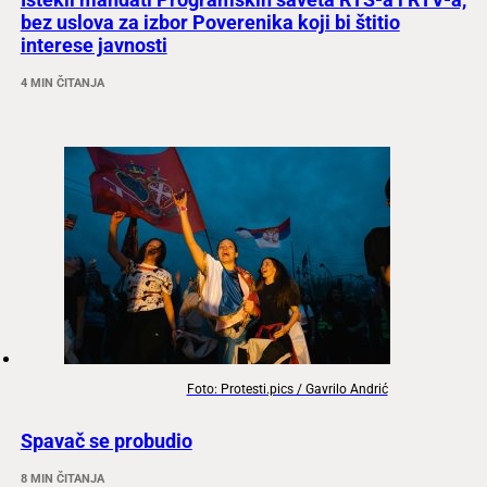
bez uslova za izbor Poverenika koji bi štitio
interese javnosti
4 MIN ČITANJA
Foto: Protesti.pics / Gavrilo Andrić
Spavač se probudio
8 MIN ČITANJA