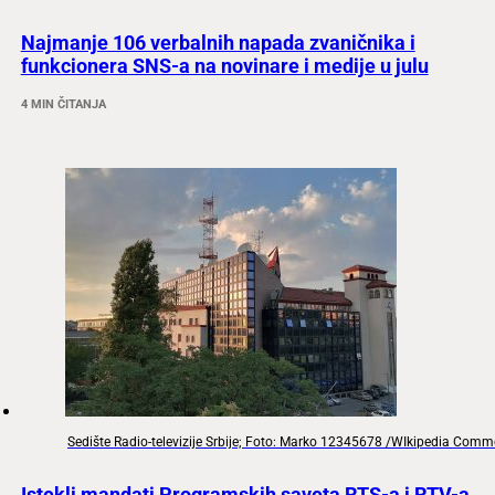
Najmanje 106 verbalnih napada zvaničnika i
funkcionera SNS-a na novinare i medije u julu
4 MIN ČITANJA
Sedište Radio-televizije Srbije; Foto: Marko 12345678 /WIkipedia Com
Istekli mandati Programskih saveta RTS-a i RTV-a,