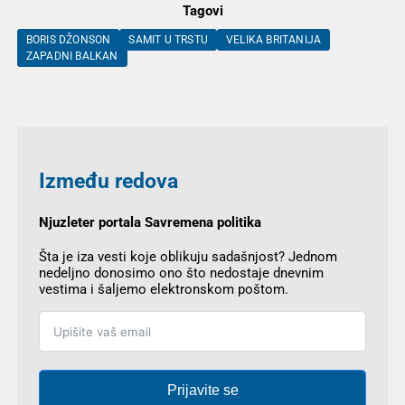
Tagovi
BORIS DŽONSON
SAMIT U TRSTU
VELIKA BRITANIJA
ZAPADNI BALKAN
Između redova
Njuzleter portala Savremena politika
Šta je iza vesti koje oblikuju sadašnjost? Jednom
nedeljno donosimo ono što nedostaje dnevnim
vestima i šaljemo elektronskom poštom.
Prijavite se