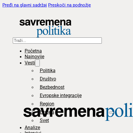
Pređi na glavni sadržaj
Preskoči na podnožje
Pretraga
Početna
Najnovije
Vesti
Politika
Društvo
Bezbednost
Evropske integracije
Region
Evropa
Svet
Analize