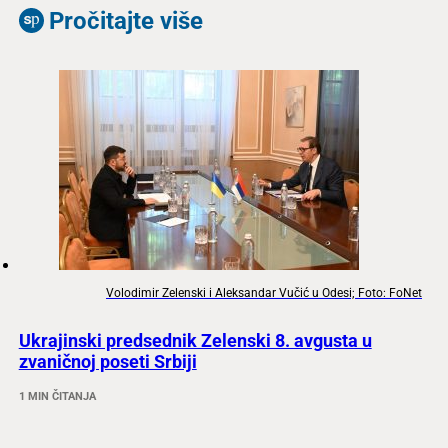
Pročitajte više
Volodimir Zelenski i Aleksandar Vučić u Odesi; Foto: FoNet
Ukrajinski predsednik Zelenski 8. avgusta u
zvaničnoj poseti Srbiji
1 MIN ČITANJA