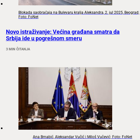
Blokada saobraćaja na Bulevaru kralja Aleksandra, 2. jul 2025, Beograd;
Foto: FoNet
Novo istraživanje: Većina građana smatra da
Srbija ide u pogrešnom smeru
3 MIN ČITANJA
Ana Brnabić, Aleksandar Vučić i Miloš Vučević; Foto: FoNet