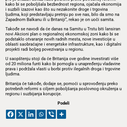
kako bi se poboljšala bezbednost regiona, ojačala ekonomija
i suzbili izazovi kao što su nezakonite droge i trgovina
ljudima, koji predstavljaju pretnju po sve nas, bilo da smo na
Zapadnom Balkanu ili u Britaniji“, rekao je on uoči samita.
Takođe se navodi da će danas na Samitu u Trstu biti lansiran
novi Akcioni plan o regionalnoj ekonomskoj zoni kako bi se
podstaklo otvaranje novih radnih mesta, nove investicije u
oblasti saobraćajne i energetske infrastrukture, kao i digitalni
projekti radi boljeg povezivanja u regionu.
U saopštenju stoji da će Britanija ove godine investirati više
od 20 miliona funti kako bi pomogla u unapređenju vladavine
prava i podržala vlasti u borbi protiv ilegalnih droga i trgovine
ljudima.
Britanija će takođe, dodaje se, pomoći u sprovođenju preko
potrebnih reformi s ciljem poboljšanja poslovnog okruženja u
regionu i suzbijanja korupcije.
Podeli