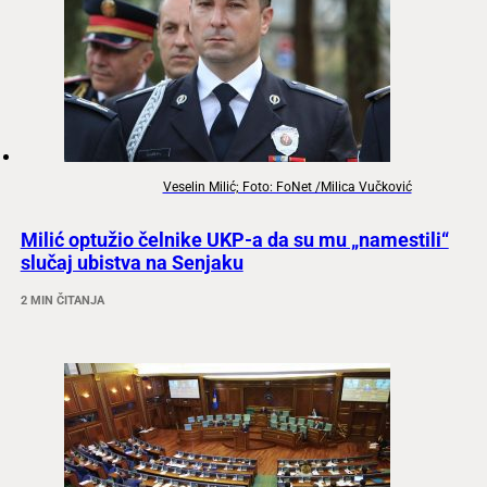
Veselin Milić; Foto: FoNet /Milica Vučković
Milić optužio čelnike UKP-a da su mu „namestili“
slučaj ubistva na Senjaku
2 MIN ČITANJA