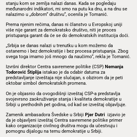
stanju kom se zemlja nalazi danas. Kada se pogledaju
međunarodni indikatori, mi smo na putu ka dnu, a na dnu se
nalazimo u „dobrom“ društvu“, ocenila je Tomanić.
Prema njenim rečima, danas ni članstvo u Evropskoj uniji
više nije garant za demokratsko društvo, niti je proces
pristupanja garant da će se do demokratskih institucija doći.
„Srbija se danas nalazi u trenutku u kom možemo da
ostanemo i bez demokratije i bez procesa pristupanja. Zbog
svega toga imamo još mnogo da naučimo“, rekla je Tomanić.
Izvršni direktor Centra savremene politike (CSP)
Nemanja
Todorović Štiplija
istakao je da odabir datuma za
predstavljanje izveštaja nije slučajan, s obzirom da je peti
oktobar simbol demokratskih promena.
On je objasnio da ovogodišnji izveštaj CSP-a predstavlja
svojevrsno zaokruživanje stanja i kvaliteta demokratije u
Srbiji u prethodnih pet godina, od kad se izveštaj objavljuje.
Zamenik ambasadora Švedske u Srbiji
Pjer Dutri
izjavio je
da je objavljeni izveštaj Centra savremene politike primer
kako organizacije civilnog društva mogu da učestvuju i
pomognu dijalogu na temu demokratije u Srbiji.