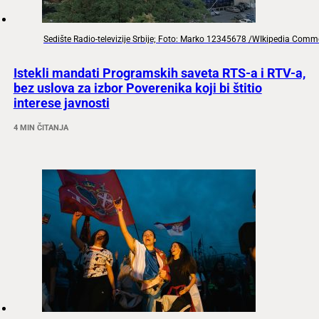
Sedište Radio-televizije Srbije; Foto: Marko 12345678 /WIkipedia Com
Istekli mandati Programskih saveta RTS-a i RTV-a,
bez uslova za izbor Poverenika koji bi štitio
interese javnosti
4 MIN ČITANJA