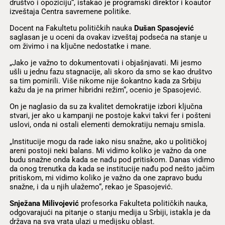
društvo i opoziciju“, istakao je programski direktor i koautor
izveštaja Centra savremene politike.
Docent na Fakultetu političkih nauka
Dušan Spasojević
saglasan je u oceni da ovakav izveštaj podseća na stanje u
om živimo i na ključne nedostatke i mane.
„Jako je važno to dokumentovati i objašnjavati. Mi jesmo
ušli u jednu fazu stagnacije, ali skoro da smo se kao društvo
sa tim pomirili. Više nikome nije šokantno kada za Srbiju
kažu da je na primer hibridni režim“, ocenio je Spasojević.
On je naglasio da su za kvalitet demokratije izbori ključna
stvari, jer ako u kampanji ne postoje kakvi takvi fer i pošteni
uslovi, onda ni ostali elementi demokratiju nemaju smisla.
„Institucije mogu da rade iako nisu snažne, ako u političkoj
areni postoji neki balans. Mi vidimo koliko je važno da one
budu snažne onda kada se nađu pod pritiskom. Danas vidimo
da onog trenutka da kada se institucije nađu pod nešto jačim
pritiskom, mi vidimo koliko je važno da one zapravo budu
snažne, i da u njih ulažemo“, rekao je Spasojević.
Snježana Milivojević
profesorka Fakulteta političkih nauka,
odgovarajući na pitanje o stanju medija u Srbiji, istakla je da
država na sva vrata ulazi u medijsku oblast.