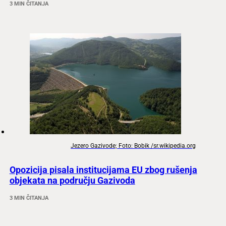
3 MIN ČITANJA
Jezero Gazivode; Foto: Bobik /sr.wikipedia.org
Opozicija pisala institucijama EU zbog rušenja
objekata na području Gazivoda
3 MIN ČITANJA