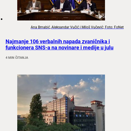
Ana Brnabić, Aleksandar Vučić i Miloš Vučević; Foto: FoNet
Najmanje 106 verbalnih napada zvaničnika i
funkcionera SNS-a na novinare i medije u julu
4 MIN ČITANJA