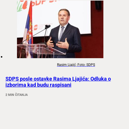
Rasim Ljajić; Foto: SDPS
SDPS posle ostavke Rasima Ljajića: Odluka o
izborima kad budu raspisani
2 MIN ČITANJA