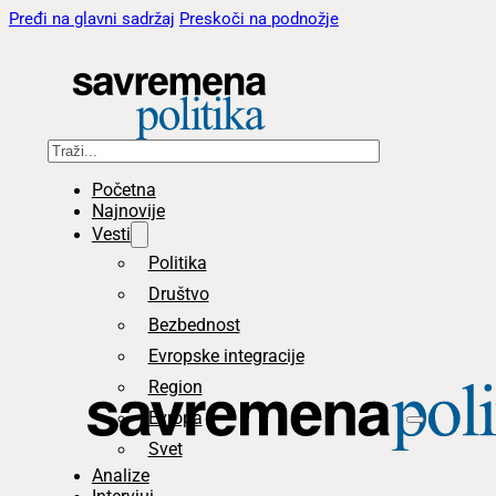
Pređi na glavni sadržaj
Preskoči na podnožje
Pretraga
Početna
Najnovije
Vesti
Politika
Društvo
Bezbednost
Evropske integracije
Region
Evropa
Svet
Analize