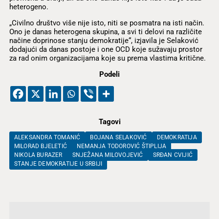
heterogeno.
„Civilno društvo više nije isto, niti se posmatra na isti način.
Ono je danas heterogena skupina, a svi ti delovi na različite
načine doprinose stanju demokratije“, izjavila je Selaković
dodajući da danas postoje i one OCD koje sužavaju prostor
za rad onim organizacijama koje su prema vlastima kritične.
Podeli
Tagovi
ALEKSANDRA TOMANIĆ
BOJANA SELAKOVIĆ
DEMOKRATIJA
MILORAD BJELETIĆ
NEMANJA TODOROVIĆ ŠTIPLIJA
NIKOLA BURAZER
SNJEŽANA MILOVOJEVIĆ
SRĐAN CVIJIĆ
STANJE DEMOKRATIJE U SRBIJI