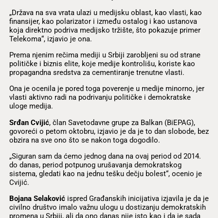
„Država na sva vrata ulazi u medijsku oblast, kao vlasti, kao
finansijer, kao polarizator i između ostalog i kao ustanova
koja direktno podriva medijsko tržište, što pokazuje primer
Telekoma“, izjavio je ona.
Prema njenim rečima mediji u Srbiji zarobljeni su od strane
političke i biznis elite, koje medije kontrolišu, koriste kao
propagandna sredstva za cementiranje trenutne vlasti.
Ona je ocenila je pored toga poverenje u medije minorno, jer
vlasti aktivno radi na podrivanju političke i demokratske
uloge medija.
Srđan Cvijić
, član Savetodavne grupe za Balkan (BiEPAG),
govoreći o petom oktobru, izjavio je da je to dan slobode, bez
obzira na sve ono što se nakon toga dogodilo.
„Siguran sam da ćemo jednog dana na ovaj period od 2014.
do danas, period potpunog urušavanja demokratskog
sistema, gledati kao na jednu tešku dečju bolest“, ocenio je
Cvijić.
Bojana Selaković
ispred Građanskih inicijativa izjavila je da je
civilno društvo imalo važnu ulogu u dostizanju demokratskih
promena u Srbiji, ali da ono danas nije isto kao i da je sada