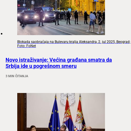
Blokada saobraćaja na Bulevaru kralja Aleksandra, 2. jul 2025, Beograd;
Foto: FoNet
Novo istraživanje: Većina građana smatra da
Srbija ide u pogrešnom smeru
3 MIN ČITANJA