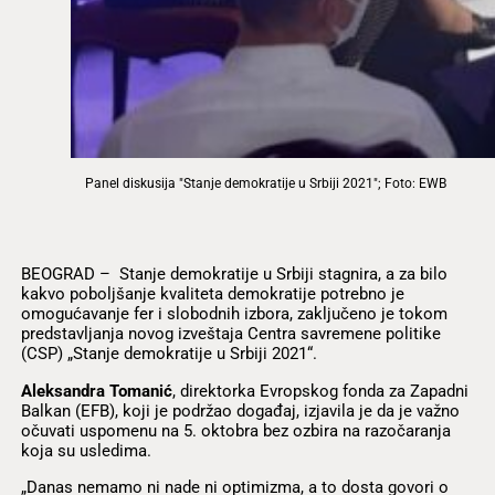
Panel diskusija "Stanje demokratije u Srbiji 2021"; Foto: EWB
BEOGRAD – Stanje demokratije u Srbiji stagnira, a za bilo
kakvo poboljšanje kvaliteta demokratije potrebno je
omogućavanje fer i slobodnih izbora, zaključeno je tokom
predstavljanja novog izveštaja Centra savremene politike
(CSP) „Stanje demokratije u Srbiji 2021“.
Aleksandra
Tomanić
, direktorka Evropskog fonda za Zapadni
Balkan (EFB), koji je podržao događaj,
izjavila je da je važno
očuvati uspomenu na 5. oktobra bez ozbira na razočaranja
koja su usledima.
„Danas nemamo ni nade ni optimizma, a to dosta govori o