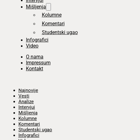
Intervjui
Mišljenja
Kolumne
Komentari
Studentski ugao
Infografici
Video
O nama
Impressum
Kontakt
Početna
Najnovije
Vesti
Analize
Intervjui
Mišljenja
Kolumne
Komentari
Studentski ugao
Infografici