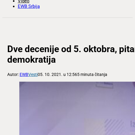
Video
EWB Srbija
Dve decenije od 5. oktobra, pitan
demokratija
Autor:
EWB
Vesti
05. 10. 2021. u 12:56
5 minuta čitanja