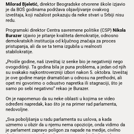
Milorad Bjeletić,
direktor Beogradske otvorene škole izjavio
je da BOŠ godinama podržava objavljivanje ovakvog
izveštaja, koji nažalost pokazuju da neke stvari u Srbiji nisu
redu.
Programski direktor Centra savremene politike (CSP)
Nikola
Burazer
izjavio je pitanje kvaliteta demokratije, odnosno
demokratskih institucija od ključnog značaja za proces
pristupanja, ali da se ta tema izgubila u realnosti
stabilokratije.
„Prošle godine, naš izveštaj iz senke bio je negativniji nego
ovogodišnji. Ta godina bila je puna problema, a jedan od njih
su svakako najkontroverzniji izbori nakon 5. oktobra. Izveštaj
je ove godine manje dramatičan u odnosu na prethodni, ali
opet mi govorimo o odsustvo napretka ili stagnaciji, što je
samo po sebi negativno“ rekao je Burazer.
On je napomenuo da su neke oblasti u kojima se video
određeni napredak, kao što je na primer rad parlamenta,
nedovoljne.
„Sva poboljšanja u radu parlamenta su uslova, a kada
uzmemo u obzir da u njemu nema opozicije, onda vidimo da
je parlament zapravo poligon za napade na medije, civilno