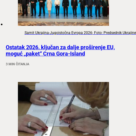
Samit Ukrajina-Jugoistočna Evropa 2026; Foto: Predsednik Ukrajine
Ostatak 2026. ključan za dalje proširenje EU,
moguć „paket“ Crna Gora-Island
3 MIN ČITANJA