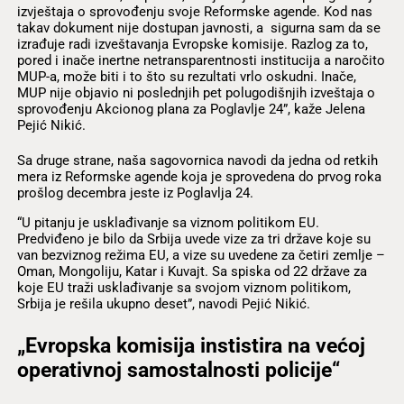
izvještaja o sprovođenju svoje Reformske agende. Kod nas
takav dokument nije dostupan javnosti, a sigurna sam da se
izrađuje radi izveštavanja Evropske komisije. Razlog za to,
pored i inače inertne netransparentnosti institucija a naročito
MUP-a, može biti i to što su rezultati vrlo oskudni. Inače,
MUP nije objavio ni poslednjih pet polugodišnjih izveštaja o
sprovođenju Akcionog plana za Poglavlje 24”, kaže Jelena
Pejić Nikić.
Sa druge strane, naša sagovornica navodi da jedna od retkih
mera iz Reformske agende koja je sprovedena do prvog roka
prošlog decembra jeste iz Poglavlja 24.
“U pitanju je usklađivanje sa viznom politikom EU.
Predviđeno je bilo da Srbija uvede vize za tri države koje su
van bezviznog režima EU, a vize su uvedene za četiri zemlje –
Oman, Mongoliju, Katar i Kuvajt. Sa spiska od 22 države za
koje EU traži usklađivanje sa svojom viznom politikom,
Srbija je rešila ukupno deset”, navodi Pejić Nikić.
„Evropska komisija instistira na većoj
operativnoj samostalnosti policije“