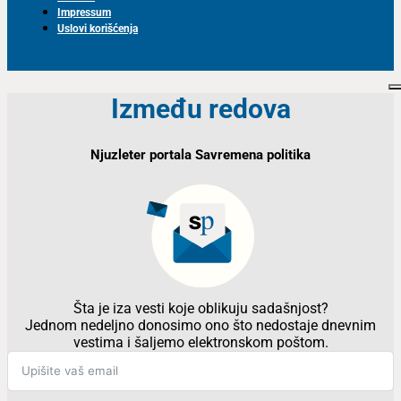
Impressum
Uslovi korišćenja
Između redova
Njuzleter portala Savremena politika
Šta je iza vesti koje oblikuju sadašnjost?
Jednom nedeljno donosimo ono što nedostaje dnevnim
vestima i šaljemo elektronskom poštom.