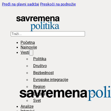
Pređi na glavni sadržaj
Preskoči na podnožje
Pretraga
Početna
Najnovije
Vesti
Politika
Društvo
Bezbednost
Evropske integracije
Region
Evropa
Svet
Analize