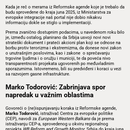
Kada je reč o merama iz Reformske agende koje je trebalo da
budu sprovedene do kraja juna 2025, iz Ministarstva za
evropske integracije naš portal nije dobio nikakvu
informaciju dokle se stiglo u implementaciji.
Prema zvanično dostupnim podacima, u navedenom roku bilo
je, između ostalog, planirano da Srbija usvoji novi novi
strateški dokument i prateći akcioni plan koji se odnose na
borbu protiv terorizma i ekstremizma, da donese novi zakon
o unutrašnjim poslovima, kao i zakone o sprečavanju
trgovine ljudima i o oružju i municiji, te da poveća nivo
transparentnosti projekata ugovorenih po međuvladinim
sporazumima. Istovremeno, bili su predviđeni i koraci u vezi
sa razvojem gasne infrastrukture.
Marko Todorović: Zabrinjava spor
napredak u važnim oblastima
Govoreći o (ne)ispunjavanju koraka iz Reformske agende,
Marko Todorović
, istraživač Centra za evropske politike
(CEP), navodi za
European Western Balkans
da je prema
istraživanju CEP-a, sprovedenog u okviru regionalnog
projekta
WB Reform and Growth Monitor
, Srbija do kraja juna