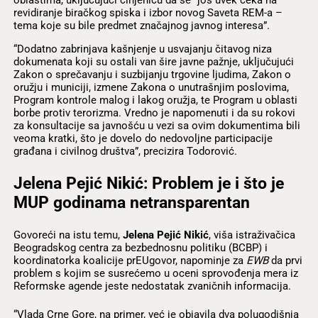
oblastima, uključujući činjenicu da se “još uvek čeka na
revidiranje biračkog spiska i izbor novog Saveta REM-a –
tema koje su bile predmet značajnog javnog interesa”.
“Dodatno zabrinjava kašnjenje u usvajanju čitavog niza
dokumenata koji su ostali van šire javne pažnje, uključujući
Zakon o sprečavanju i suzbijanju trgovine ljudima, Zakon o
oružju i municiji, izmene Zakona o unutrašnjim poslovima,
Program kontrole malog i lakog oružja, te Program u oblasti
borbe protiv terorizma. Vredno je napomenuti i da su rokovi
za konsultacije sa javnošću u vezi sa ovim dokumentima bili
veoma kratki, što je dovelo do nedovoljne participacije
građana i civilnog društva”, precizira Todorović.
Jelena Pejić Nikić: Problem je i što je
MUP godinama netransparentan
Govoreći na istu temu,
Jelena Pejić Nikić
, viša istraživačica
Beogradskog centra za bezbednosnu politiku (BCBP) i
koordinatorka koalicije prEUgovor, napominje za
EWB
da prvi
problem s kojim se susrećemo u oceni sprovođenja mera iz
Reformske agende jeste nedostatak zvaničnih informacija.
“Vlada Crne Gore, na primer, već je objavila dva polugodišnja