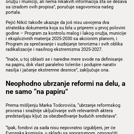
oružju i municiji, ali nema nikakvih informacija šta se dešava
sa izradom ovih propisa”, poručuje sagovornica našeg
portala.
Pejić Nikić takođe ukazuje da još nisu usvojena dva
strateška dokumenta koja su bila u pripremi u prvoj polovini
godine – Program za kontrolu malog i lakog oružja, municije
i eksplozivnih materija 2025-2030 sa akcionim planom, i
Program za sprečavanje i suzbijanje terorizma i svih oblika
radikalizacije i nasilnog ekstremizma 2025-2027.
“Inače, u toj oblasti se i naredne mere svode na definisanje
na papiru, dok vlast paralelno toleriše i podupire narativ
nasilja i jačanje ekstremne desnice”, zaključuje ona.
Neophodno ubrzanje reformi na delu, a
ne samo “na papiru”
Prema mišljenju Marka Todorovića, “ubrzanje reformskog
procesa i snažnije uključivanje svih relevantnih aktera
predstavljaju ključ za obezbeđivanje budućih sredstava”.
“Ipak, fondovi za sada nisu nepovratno izgubljeni, jer će
Evropska komisija, u skladu sa sporazumom, omogućiti