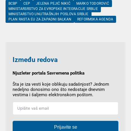
BCBP
CEP
JELENA PEJIĆ NIKIĆ
MARKO TODOROVIĆ
MINISTARSRSTVO ZA EVROPSKE INTEGRACIJE SRBIJE
MINISTARSTVO UNUTRAŠNJIH POSLOVA SRBIJE
PLAN RASTA EU ZA ZAPADNI BALKAN
REFORMSKA AGENDA
Između redova
Njuzleter portala Savremena politika
Šta je iza vesti koje oblikuju sadašnjost? Jednom
nedeljno donosimo ono što nedostaje dnevnim
vestima i šaljemo elektronskom poštom.
Prijavite se