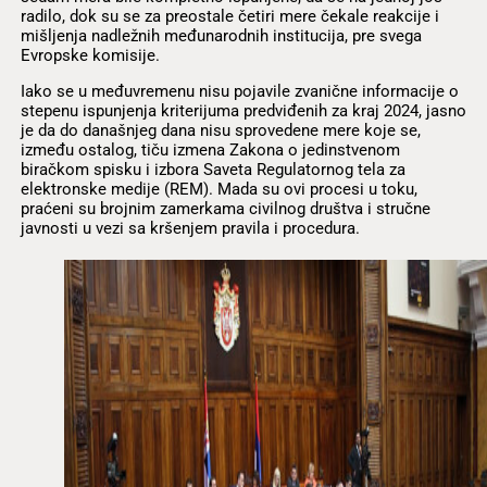
radilo, dok su se za preostale četiri mere čekale reakcije i
mišljenja nadležnih međunarodnih institucija, pre svega
Evropske komisije.
Iako se u međuvremenu nisu pojavile zvanične informacije o
stepenu ispunjenja kriterijuma predviđenih za kraj 2024, jasno
je da do današnjeg dana nisu sprovedene mere koje se,
između ostalog, tiču izmena Zakona o jedinstvenom
biračkom spisku i izbora Saveta Regulatornog tela za
elektronske medije (REM). Mada su ovi procesi u toku,
praćeni su brojnim zamerkama civilnog društva i stručne
javnosti u vezi sa kršenjem pravila i procedura.