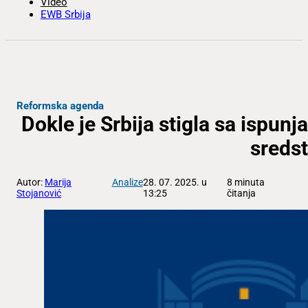
Video
EWB Srbija
Reformska agenda
Dokle je Srbija stigla sa ispun
sredst
Autor:
Marija
Analize
28. 07. 2025. u
8 minuta
Stojanović
13:25
čitanja