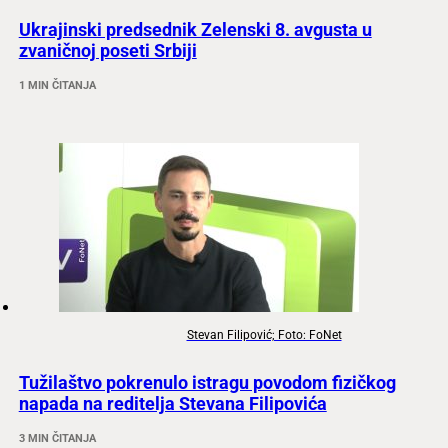
Ukrajinski predsednik Zelenski 8. avgusta u
zvaničnoj poseti Srbiji
1 MIN ČITANJA
Stevan Filipović; Foto: FoNet
Tužilaštvo pokrenulo istragu povodom fizičkog
napada na reditelja Stevana Filipovića
3 MIN ČITANJA