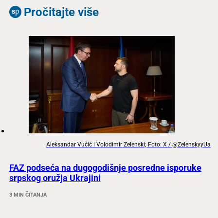
Pročitajte više
Aleksandar Vučić i Volodimir Zelenski; Foto: X / @ZelenskyyUa
FAZ podseća na dugogodišnje posredne isporuke
srpskog oružja Ukrajini
3 MIN ČITANJA