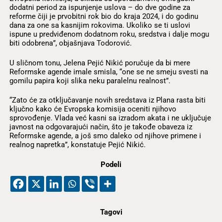
dodatni period za ispunjenje uslova – do dve godine za
reforme čiji je prvobitni rok bio do kraja 2024, i do godinu
dana za one sa kasnijim rokovima. Ukoliko se ti uslovi
ispune u predviđenom dodatnom roku, sredstva i dalje mogu
biti odobrena”, objašnjava Todorović.
U sličnom tonu, Jelena Pejić Nikić poručuje da bi mere
Reformske agende imale smisla, “one se ne smeju svesti na
gomilu papira koji slika neku paralelnu realnost”.
“Zato će za otključavanje novih sredstava iz Plana rasta biti
ključno kako će Evropska komisija oceniti njihovo
sprovođenje. Vlada već kasni sa izradom akata i ne uključuje
javnost na odgovarajući način, što je takođe obaveza iz
Reformske agende, a još smo daleko od njihove primene i
realnog napretka”, konstatuje Pejić Nikić.
Podeli
Tagovi