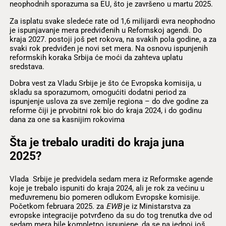
neophodnih sporazuma sa EU, što je završeno u martu 2025.
Za isplatu svake sledeće rate od 1,6 milijardi evra neophodno
je ispunjavanje mera predviđenih u Refomskoj agendi. Do
kraja 2027. postoji još pet rokova, na svakih pola godine, a za
svaki rok predviđen je novi set mera. Na osnovu ispunjenih
reformskih koraka Srbija će moći da zahteva uplatu
sredstava.
Dobra vest za Vladu Srbije je što će Evropska komisija, u
skladu sa sporazumom, omogućiti dodatni period za
ispunjenje uslova za sve zemlje regiona – do dve godine za
reforme čiji je prvobitni rok bio do kraja 2024, i do godinu
dana za one sa kasnijim rokovima
Šta je trebalo uraditi do kraja juna
2025?
Vlada Srbije je predvidela sedam mera iz Reformske agende
koje je trebalo ispuniti do kraja 2024, ali je rok za većinu u
međuvremenu bio pomeren odlukom Evropske komisije.
Početkom februara 2025. za
EWB
je iz Ministarstva za
evropske integracije potvrđeno da su do tog trenutka dve od
sedam mera bile kompletno ispunjene, da se na jednoj još