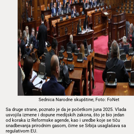
Sednica Narodne skupštine; Foto: FoNet
Sa druge strane, poznato je da je početkom juna 2025. Vlada
usvojila izmene i dopune medijskih zakona, što je bio jedan
od koraka iz Reformske agende, kao i uredbe koje se tiču
snadbevanja prirodnim gasom, čime se Srbija usaglašava sa
regulativom EU.