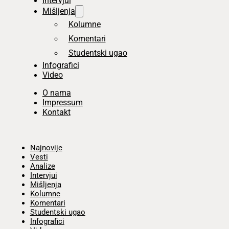
Intervjui
Mišljenja
Kolumne
Komentari
Studentski ugao
Infografici
Video
O nama
Impressum
Kontakt
Početna
Najnovije
Vesti
Analize
Intervjui
Mišljenja
Kolumne
Komentari
Studentski ugao
Infografici