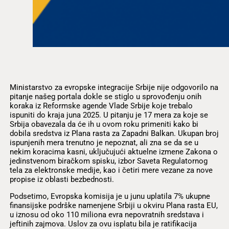
Ministarstvo za evropske integracije Srbije nije odgovorilo na
pitanje našeg portala dokle se stiglo u sprovođenju onih
koraka iz Reformske agende Vlade Srbije koje trebalo
ispuniti do kraja juna 2025. U pitanju je 17 mera za koje se
Srbija obavezala da će ih u ovom roku primeniti kako bi
dobila sredstva iz Plana rasta za Zapadni Balkan. Ukupan broj
ispunjenih mera trenutno je nepoznat, ali zna se da se u
nekim koracima kasni, uključujući aktuelne izmene Zakona o
jedinstvenom biračkom spisku, izbor Saveta Regulatornog
tela za elektronske medije, kao i četiri mere vezane za nove
propise iz oblasti bezbednosti.
Podsetimo, Evropska komisija je u junu uplatila 7% ukupne
finansijske podrške namenjene Srbiji u okviru Plana rasta EU,
u iznosu od oko 110 miliona evra nepovratnih sredstava i
jeftinih zajmova. Uslov za ovu isplatu bila je ratifikacija