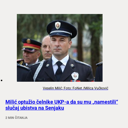
Veselin Milić; Foto: FoNet /Milica Vučković
Milić optužio čelnike UKP-a da su mu „namestili“
slučaj ubistva na Senjaku
2 MIN ČITANJA