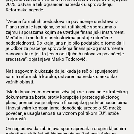
2025. ostvarila tek ograničen napredak u sprovođenju
Reformske agende.
“Većina formalnih preduslova za povlačenje sredstava iz
Plana rasta je ispunjena, poput ratifikacije sporazuma o
zajmu i sporazuma kojim se utvrđuje finansijski instrument.
Međutim, i među tim preduslovima postoje određene
nedoslednosti. Do kraja juna nije bilo podataka o tome da li
je Odbor za praćenje sprovođenja finansijskog instrumenta
osnovan, iako je i to jedan od ključnih uslova za povlačenje
sredstava”, objašnjava Marko Todorović.
Naš sagovornik ukazuje da je, kada je reč o ispunjenosti
samih reformskih koraka, ostvaren napredak u nekoliko
važnih oblasti.
“Među ispunjenim merama izdvajaju se usvajanje strateškog
dokumenta za borbu protiv korupcije i pratećeg akcionog
plana; premašivanje ciljeva u finansijskoj podršci naučnicima
i inovativnim kompanijama; donošenje uredbe o 5G mreži;
povećanje usaglašenosti sa viznom politikom EU”, ističe
Todorović.
On naglašava da zabrinjava spor napredak u drugim ključnim