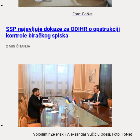
Foto: FoNet
SSP najavljuje dokaze za ODIHR o opstrukciji
kontrole biračkog spiska
2 MIN ČITANJA
Volodimir Zelenski i Aleksandar Vučić u Odesi; Foto: FoNet