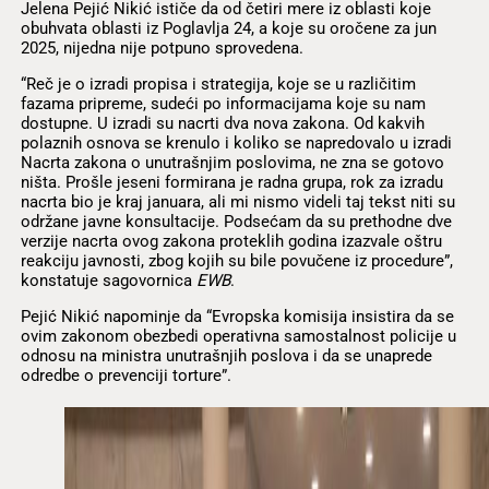
Jelena Pejić Nikić ističe da od četiri mere iz oblasti koje
obuhvata oblasti iz Poglavlja 24, a koje su oročene za jun
2025, nijedna nije potpuno sprovedena.
“Reč je o izradi propisa i strategija, koje se u različitim
fazama pripreme, sudeći po informacijama koje su nam
dostupne. U izradi su nacrti dva nova zakona. Od kakvih
polaznih osnova se krenulo i koliko se napredovalo u izradi
Nacrta zakona o unutrašnjim poslovima, ne zna se gotovo
ništa. Prošle jeseni formirana je radna grupa, rok za izradu
nacrta bio je kraj januara, ali mi nismo videli taj tekst niti su
održane javne konsultacije. Podsećam da su prethodne dve
verzije nacrta ovog zakona proteklih godina izazvale oštru
reakciju javnosti, zbog kojih su bile povučene iz procedure”,
konstatuje sagovornica
EWB
.
Pejić Nikić napominje da “Evropska komisija insistira da se
ovim zakonom obezbedi operativna samostalnost policije u
odnosu na ministra unutrašnjih poslova i da se unaprede
odredbe o prevenciji torture”.