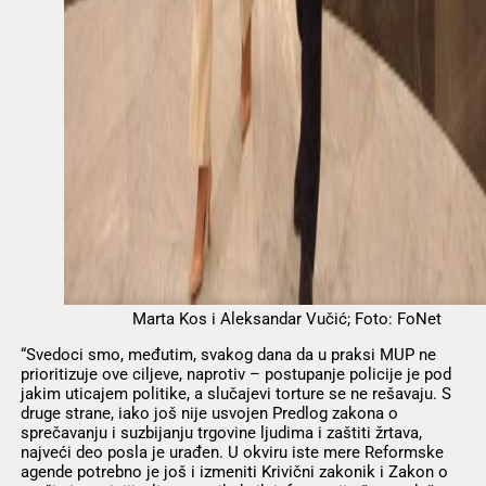
Marta Kos i Aleksandar Vučić; Foto: FoNet
“Svedoci smo, međutim, svakog dana da u praksi MUP ne
prioritizuje ove ciljeve, naprotiv – postupanje policije je pod
jakim uticajem politike, a slučajevi torture se ne rešavaju. S
druge strane, iako još nije usvojen Predlog zakona o
sprečavanju i suzbijanju trgovine ljudima i zaštiti žrtava,
najveći deo posla je urađen. U okviru iste mere Reformske
agende potrebno je još i izmeniti Krivični zakonik i Zakon o