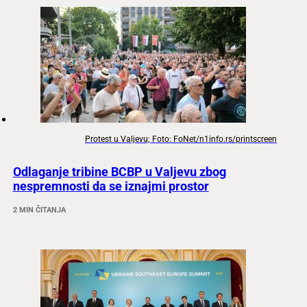
Protest u Valjevu; Foto: FoNet/n1info.rs/printscreen
Odlaganje tribine BCBP u Valjevu zbog
nespremnosti da se iznajmi prostor
2 MIN ČITANJA