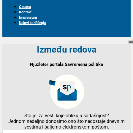
O nama
Kontakt
Impressum
Uslovi korišćenja
Između redova
Njuzleter portala Savremena politika
Šta je iza vesti koje oblikuju sadašnjost?
Jednom nedeljno donosimo ono što nedostaje dnevnim
vestima i šaljemo elektronskom poštom.