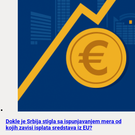
Dokle je Srbija stigla sa ispunjavanjem mera od
kojih zavisi isplata sredstava iz EU?