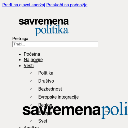
Pređi na glavni sadržaj
Preskoči na podnožje
Pretraga
Početna
Najnovije
Vesti
Politika
Društvo
Bezbednost
Evropske integracije
Region
Evropa
Svet
Analize