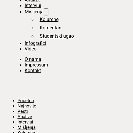
Intervjui
Mišljenja
Kolumne
Komentari
Studentski ugao
Infografici
Video
O nama
Impressum
Kontakt
Početna
Najnovije
Vesti
Analize
Intervjui
Mišljenja
Kolumne