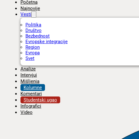
Početna
Najnovije
Vesti
Politika
Društvo
Bezbednost
Evropske integracije
Region
Evropa
Svet
Analize
Intervjui
Mišljenja
Kolumne
Komentari
Studentski ugao
Infografici
Video