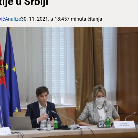
je u Srbiji
vić
Analize
30. 11. 2021. u 18:45
7 minuta čitanja