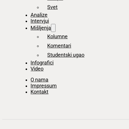
Svet
Analize
Intervjui
Mišljenja
Kolumne
Komentari
Studentski ugao
Infografici
Video
O nama
Impressum
Kontakt