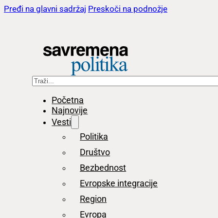
Pređi na glavni sadržaj
Preskoči na podnožje
Pretraga
Početna
Najnovije
Vesti
Politika
Društvo
Bezbednost
Evropske integracije
Region
Evropa