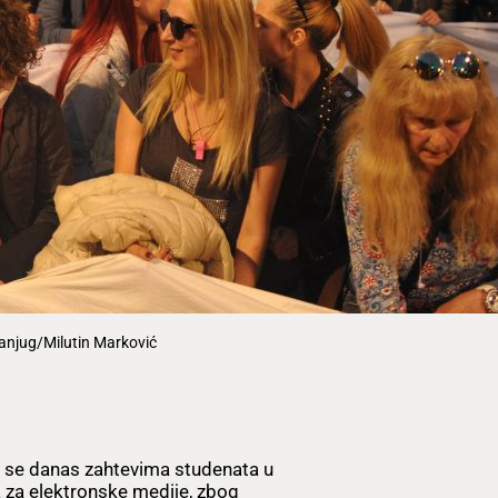
Tanjug/Milutin Marković
o se danas zahtevima studenata u
a za elektronske medije, zbog