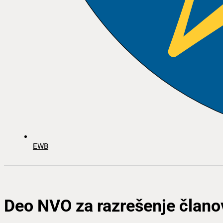
EWB
Deo NVO za razrešenje član