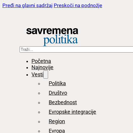
Pređi na glavni sadržaj
Preskoči na podnožje
Pretraga
Početna
Najnovije
Vesti
Politika
Društvo
Bezbednost
Evropske integracije
Region
Evropa