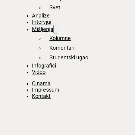
Svet
Analize
Intervjui
Mišljenja
Kolumne
Komentari
Studentski ugao
Infografici
Video
O nama
Impressum
Kontakt