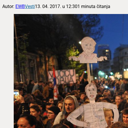
Autor:
EWB
Vesti
13. 04. 2017. u 12:30
1 minuta čitanja