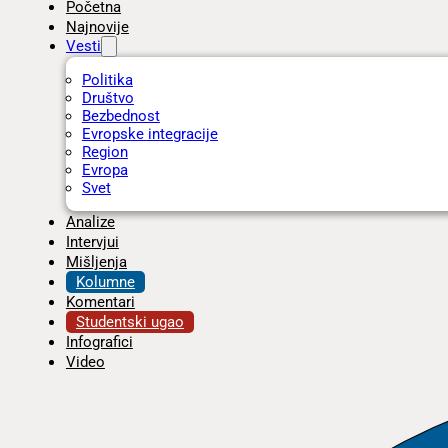
Početna
Najnovije
Vesti
Politika
Društvo
Bezbednost
Evropske integracije
Region
Evropa
Svet
Analize
Intervjui
Mišljenja
Kolumne
Komentari
Studentski ugao
Infografici
Video