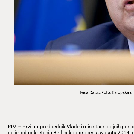
Ivica Dačić; Foto: Evropska un
RIM – Prvi potpredsednik Vlade i ministar spoljnih poslo
da je, od pokretanja Berlinskog procesa avgusta 2014. g