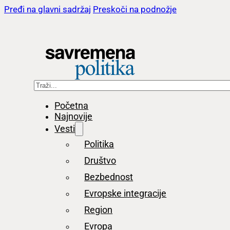
Pređi na glavni sadržaj
Preskoči na podnožje
Pretraga
Početna
Najnovije
Vesti
Politika
Društvo
Bezbednost
Evropske integracije
Region
Evropa