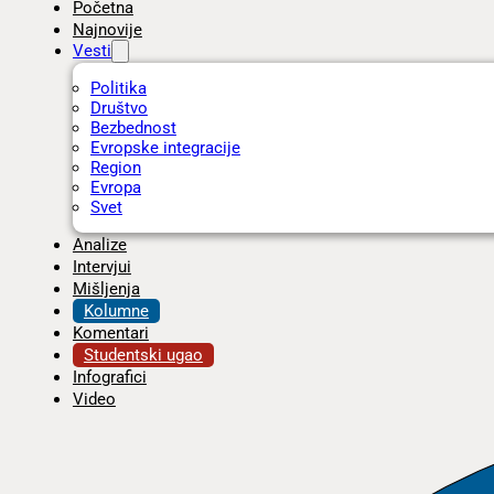
Početna
Najnovije
Vesti
Politika
Društvo
Bezbednost
Evropske integracije
Region
Evropa
Svet
Analize
Intervjui
Mišljenja
Kolumne
Komentari
Studentski ugao
Infografici
Video