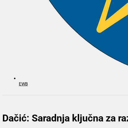
EWB
Dačić: Saradnja ključna za ra