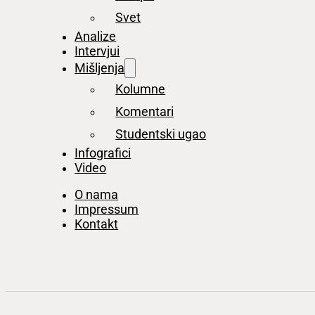
Svet
Analize
Intervjui
Mišljenja
Kolumne
Komentari
Studentski ugao
Infografici
Video
O nama
Impressum
Kontakt