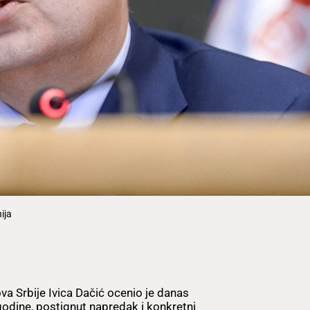
ija
va Srbije Ivica Dačić ocenio je danas
odine, postignut napredak i konkretni