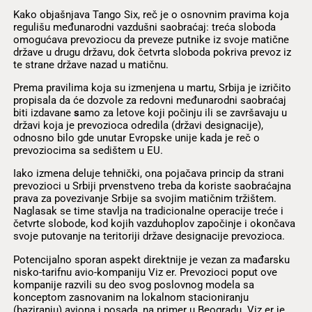
Kako objašnjava Tango Six, reč je o osnovnim pravima koja
regulišu međunarodni vazdušni saobraćaj: treća sloboda
omogućava prevoziocu da preveze putnike iz svoje matične
države u drugu državu, dok četvrta sloboda pokriva prevoz iz
te strane države nazad u matičnu.
Prema pravilima koja su izmenjena u martu, Srbija je izričito
propisala da će dozvole za redovni međunarodni saobraćaj
biti izdavane
s
amo za letove koji počinju ili se završavaju u
državi koja je prevozioca odredila (državi designacije),
odnosno bilo gde unutar Evropske unije kada je reč o
prevoziocima sa sedištem u EU.
Iako izmena deluje tehnički, ona pojačava princip da strani
prevozioci u Srbiji prvenstveno treba da koriste saobraćajna
prava za povezivanje Srbije sa svojim matičnim tržištem.
Naglasak se time stavlja na tradicionalne operacije treće i
četvrte slobode, kod kojih vazduhoplov započinje i okončava
svoje putovanje na teritoriji države designacije prevozioca.
Potencijalno sporan aspekt direktnije je vezan za mađarsku
nisko-tarifnu avio-kompaniju Viz er. Prevozioci poput ove
kompanije razvili su deo svog poslovnog modela sa
konceptom zasnovanim na lokalnom stacioniranju
(baziranju) aviona i posada, na primer u Beogradu. Viz er je