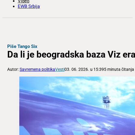
Video
EWB Srbija
Piše Tango Six
Da li je beogradska baza Viz e
Autor:
Savremena politika
Vesti
03. 06. 2026. u 15:39
5 minuta čitanja