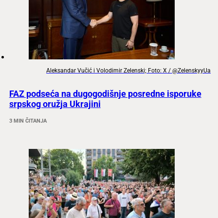
Aleksandar Vučić i Volodimir Zelenski; Foto: X / @ZelenskyyUa
FAZ podseća na dugogodišnje posredne isporuke
srpskog oružja Ukrajini
3 MIN ČITANJA