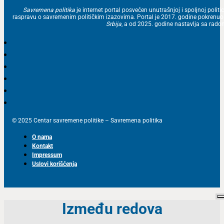
Savremena politika
je internet portal posvećen unutrašnjoj i spoljnoj politic
raspravu o savremenim političkim izazovima. Portal je 2017. godine pokrenu
Srbija
, a od 2025. godine nastavlja sa ra
© 2025 Centar savremene politike – Savremena politika
O nama
Kontakt
Impressum
Uslovi korišćenja
Između redova