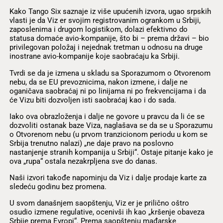
Kako Tango Six saznaje iz više upućenih izvora, ugao srpskih
vlasti je da Viz er svojim registrovanim ogrankom u Srbiji,
zaposlenima i drugom logistikom, dolazi efektivno do
statusa domaće avio-kompanije, što bi – prema državi – bio
privilegovan položaj i nejednak tretman u odnosu na druge
inostrane avio-kompanije koje saobraćaju ka Srbiji.
Tvrdi se da je izmena u skladu sa Sporazumom o Otvorenom
nebu, da se EU prevoznicima, nakon izmene, i dalje ne
oganičava saobraćaj ni po linijama ni po frekvencijama i da
će Vizu biti dozvoljen isti saobraćaj kao i do sada.
Iako ova obrazloženja i dalje ne govore u pravcu da li će se
dozvoliti ostanak baze Viza, naglašava se da se u Sporazumu
o Otvorenom nebu (u prvom tranzicionom periodu u kom se
Srbija trenutno nalazi) „ne daje pravo na poslovno
nastanjenje stranih kompanija u Srbiji“. Ostaje pitanje kako je
ova „rupa“ ostala nezakrpljena sve do danas.
Naši izvori takođe napominju da Viz i dalje prodaje karte za
sledeću godinu bez promena.
U svom današnjem saopštenju, Viz er je prilično oštro
osudio izmene regulative, ocenivši ih kao „kršenje obaveza
Srbije prema Evropi“. Prema saopštenju mađarske