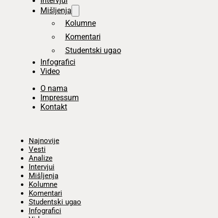
Intervjui
Mišljenja
Kolumne
Komentari
Studentski ugao
Infografici
Video
O nama
Impressum
Kontakt
Početna
Najnovije
Vesti
Analize
Intervjui
Mišljenja
Kolumne
Komentari
Studentski ugao
Infografici