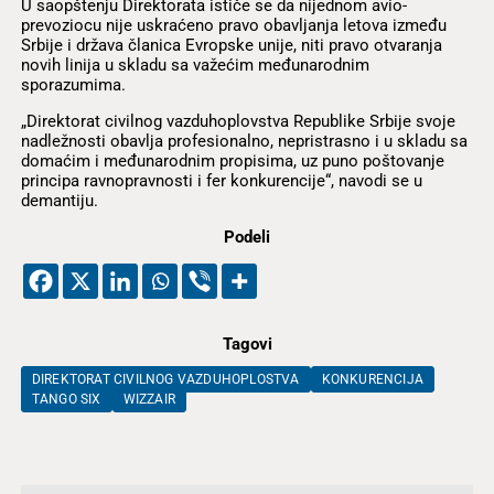
U saopštenju Direktorata ističe se da nijednom avio-
prevoziocu nije uskraćeno pravo obavljanja letova između
Srbije i država članica Evropske unije, niti pravo otvaranja
novih linija u skladu sa važećim međunarodnim
sporazumima.
„Direktorat civilnog vazduhoplovstva Republike Srbije svoje
nadležnosti obavlja profesionalno, nepristrasno i u skladu sa
domaćim i međunarodnim propisima, uz puno poštovanje
principa ravnopravnosti i fer konkurencije“, navodi se u
demantiju.
Podeli
Tagovi
DIREKTORAT CIVILNOG VAZDUHOPLOSTVA
KONKURENCIJA
TANGO SIX
WIZZAIR