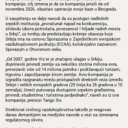
kompanije, cilj izmena je da se kompanija prisili da od
novembra 2026. obustavi operacije svoje baze u Beogradu.
U saopštenju se dalje navodi da su postupci nadležnih
srpskih institucija „proračunat napad na konkurenciju,
slobodu izbora potrošača, povezanost i hiljade radnih mesta
u Srbiji“, uz tvrdnju da predstavljaju kršenje obaveza koje
Srbija ima na osnovu Sporazuma o Zajedničkom evropskom
vazduhoplovnom području (ECAA), kolokvijalno nazvanom
Sporazum o Otvorenom nebu.
„Od 2007. godine Viz er je značajno ulagao u Srbiju,
doprinevši privredi zemlje sa nekoliko stotina miliona evra,
prevezavši više od 14 miliona putnika i podržavajući turizam,
trgovinu i zapošljavanje širom zemlje. Avio-kompanija je
izgradila razgranatu mrežu pristupačnih direktnih veza između
Srbije i velikih evropskih gradova (29 linija ka 26 gradova u 10
zemalja), čineći putovanja dostupnim srpskim građanima,
privredi, studentima i turistima podjednako“, naveli su iz ove
kompanije, prenosi Tango Six.
Direktorat civilnog vazduhoplovstva takođe je reagovao
danas demantijem na medijske navode u vezi sa izmenama
regulatornog okvira.