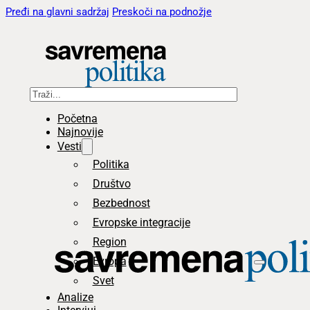
Pređi na glavni sadržaj
Preskoči na podnožje
Pretraga
Početna
Najnovije
Vesti
Politika
Društvo
Bezbednost
Evropske integracije
Region
Evropa
Svet
Analize