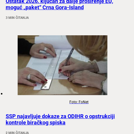
Ostatak 2026. ključan za dalje proširenje EU,
moguć „paket“ Crna Gora-Island
3 MIN ČITANJA
Foto: FoNet
SSP najavljuje dokaze za ODIHR o opstrukciji
kontrole biračkog spiska
2 MIN ČITANJA