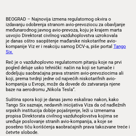
BEOGRAD – Najnovija izmena regulatornog okvira o
izdavanju odobrenja stranom avio-prevoziocu za obavljanje
međunarodnog javnog avio-prevoza, koju je krajem marta
usvojio Direktorat civilnog vazduhoplovstva uzrokovala
je danas oštro saopštenje mađarske niskotarifne avio-
kompanije Viz er i reakciju samog DCV-a, piše portal
Tango
Six.
Reč je o vazduhoplovno regulatornom pitanju koje na prvi
pogled deluje usko tehnički: način na koji se tumače i
dodeljuju saobraćajna prava stranim avio-prevoziocima ali
koji, prema tvrdnji jedne od najvećih niskotarifnih avio-
kompanija u Evropi, može da dovede do zatvaranja njene
baze na aerodromu „Nikola Tesla“.
Suština spora koji je danas javno eskalirao nakon, kako
Tango Six saznaje, nedavnih inicijativa Viza da od nadležnih
srpskih institucija dobije pojašnjenje, leži u izmenama
propisa Direktorata civilnog vazduhoplovstva kojima se
uređuje poslovanje stranih avio-kompanija, a koje se
posebno tiču korišćenja
s
aobraćajnih prava takozvane treće i
četvrte slobode.