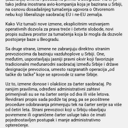
tako jedina inostrana avio-kompanija koja je bazirana u Srbiji,
na osnovu dosadašnjeg tumačenja ugovora o Otvorenom
nebu koji liberalizuje saobraćaj EU i ne-EU zemalja.
Kako Viz tumači nove izmene, eksplicitnim vezivanjem
operativnih dozvola za prava treće i četvrte slobode, novi
propis sužava prostor za tumačenja koja bi mogla da dozvole
postojanje baze u Beogradu.
Sa druge strane, izmene ne zabranjuju direktno stranim
prevoziocima da baziraju vazduhoplove u Srbiji. One,
međutim, uspostavljaju jasniji pravni okvir koji favorizuje
tradicionalni međunarodni saobraćaj između Srbije i države
designacije prevozioca, umesto razgranatih operacija „od
tačke do tačke“ koje se sprovode iz same Srbije.
Uz to, izmene donose i olakšice za čarter saobraćaj. Po
ranijim pravilima, određeni administrativni zahtevi
primenjivali su se na čarter serije od dva ili više letova.
Revidirani propis sada podiže taj prag, pa se pooštrene
procedure odobravanja primenjuju tek na čarter serije sa više
od četiri leta. Strani prevozioci koji u Srbiju obavljaju
povremene ili ograničene čarter usluge tako će imati
pojednostavljen postupak i manje administrativno
opterećenje.