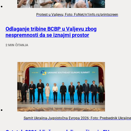
Protest u Valjevu; Foto: FoNet/n1info.rs/printscreen
Odlaganje tribine BCBP u Valjevu zbog
nespremnosti da se iznajmi prostor
2 MIN ČITANJA
Samit Ukrajina-Jugoistočna Evropa 2026; Foto: Predsednik Ukrajine