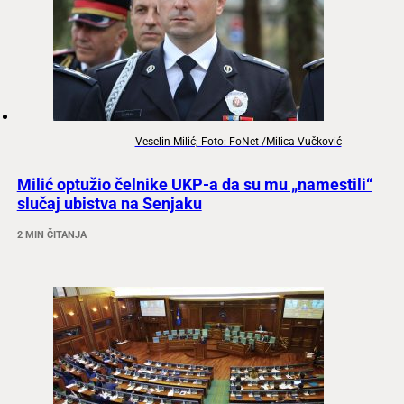
Veselin Milić; Foto: FoNet /Milica Vučković
Milić optužio čelnike UKP-a da su mu „namestili“
slučaj ubistva na Senjaku
2 MIN ČITANJA