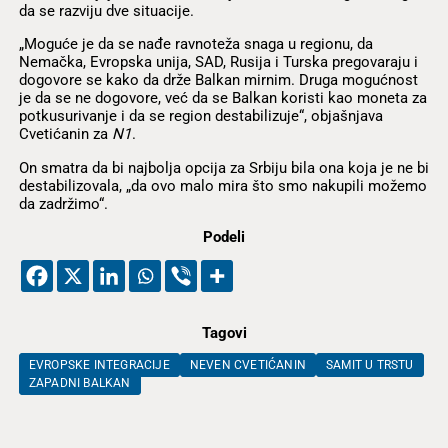
da se razviju dve situacije.
„Moguće je da se nađe ravnoteža snaga u regionu, da
Nemačka, Evropska unija, SAD, Rusija i Turska pregovaraju i
dogovore se kako da drže Balkan mirnim. Druga mogućnost
je da se ne dogovore, već da se Balkan koristi kao moneta za
potkusurivanje i da se region destabilizuje“, objašnjava
Cvetićanin za
N1
.
On smatra da bi najbolja opcija za Srbiju bila ona koja je ne bi
destabilizovala, „da ovo malo mira što smo nakupili možemo
da zadržimo“.
Podeli
Tagovi
EVROPSKE INTEGRACIJE
NEVEN CVETIĆANIN
SAMIT U TRSTU
ZAPADNI BALKAN