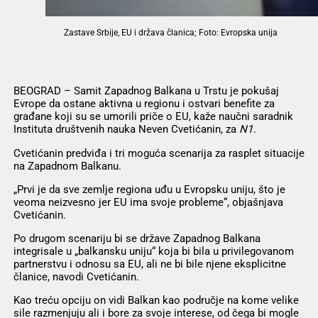
Zastave Srbije, EU i država članica; Foto: Evropska unija
BEOGRAD – Samit Zapadnog Balkana u Trstu je pokušaj
Evrope da ostane aktivna u regionu i ostvari benefite za
građane koji su se umorili priče o EU, kaže naučni saradnik
Instituta društvenih nauka Neven Cvetićanin, za
N1
.
Cvetićanin predviđa i tri moguća scenarija za rasplet situacije
na Zapadnom Balkanu.
„Prvi je da sve zemlje regiona uđu u Evropsku uniju, što je
veoma neizvesno jer EU ima svoje probleme“, objašnjava
Cvetićanin.
Po drugom scenariju bi se države Zapadnog Balkana
integrisale u „balkansku uniju“ koja bi bila u privilegovanom
partnerstvu i odnosu sa EU, ali ne bi bile njene eksplicitne
članice, navodi Cvetićanin.
Kao treću opciju on vidi Balkan kao područje na kome velike
sile razmenjuju ali i bore za svoje interese, od čega bi mogle