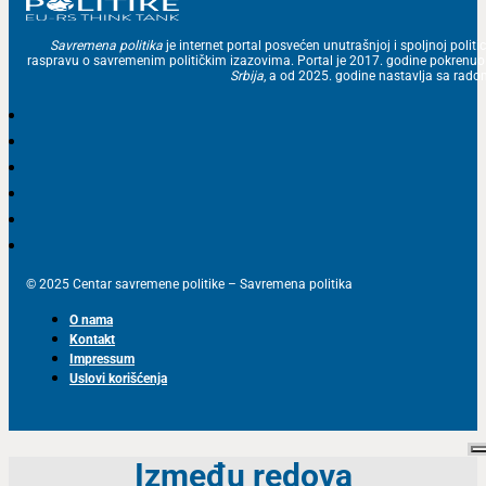
Savremena politika
je internet portal posvećen unutrašnjoj i spoljnoj politic
raspravu o savremenim političkim izazovima. Portal je 2017. godine pokrenu
Srbija
, a od 2025. godine nastavlja sa ra
© 2025 Centar savremene politike – Savremena politika
O nama
Kontakt
Impressum
Uslovi korišćenja
Između redova