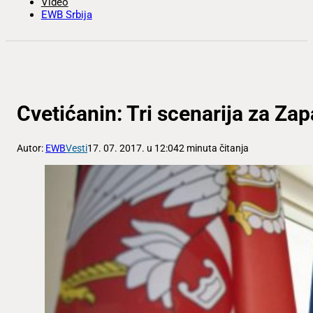
Video
EWB Srbija
Cvetićanin: Tri scenarija za Za
Autor:
EWB
Vesti
17. 07. 2017. u 12:04
2 minuta čitanja