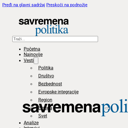
Pređi na glavni sadržaj
Preskoči na podnožje
Pretraga
Početna
Najnovije
Vesti
Politika
Društvo
Bezbednost
Evropske integracije
Region
Evropa
Svet
Analize