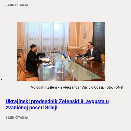
2 MIN ČITANJA
Volodimir Zelenski i Aleksandar Vučić u Odesi; Foto: FoNet
Ukrajinski predsednik Zelenski 8. avgusta u
zvaničnoj poseti Srbiji
1 MIN ČITANJA