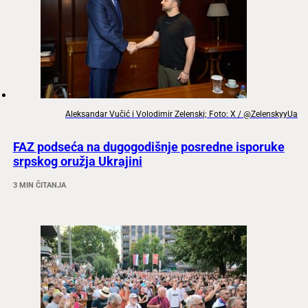
Aleksandar Vučić i Volodimir Zelenski; Foto: X / @ZelenskyyUa
FAZ podseća na dugogodišnje posredne isporuke
srpskog oružja Ukrajini
3 MIN ČITANJA