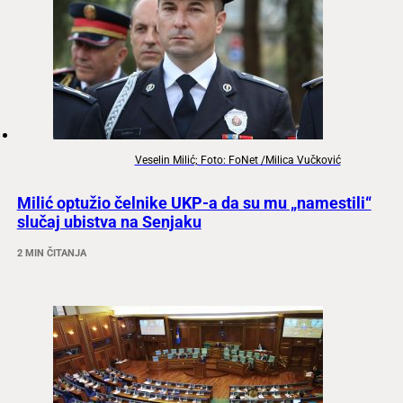
Veselin Milić; Foto: FoNet /Milica Vučković
Milić optužio čelnike UKP-a da su mu „namestili“
slučaj ubistva na Senjaku
2 MIN ČITANJA