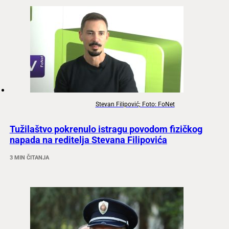
Stevan Filipović; Foto: FoNet
Tužilaštvo pokrenulo istragu povodom fizičkog
napada na reditelja Stevana Filipovića
3 MIN ČITANJA