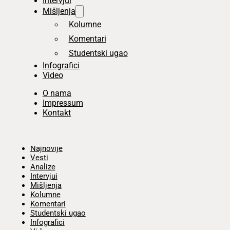
Intervjui
Mišljenja
Kolumne
Komentari
Studentski ugao
Infografici
Video
O nama
Impressum
Kontakt
Početna
Najnovije
Vesti
Analize
Intervjui
Mišljenja
Kolumne
Komentari
Studentski ugao
Infografici