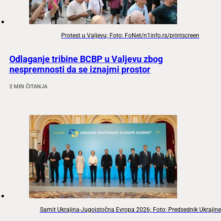
Protest u Valjevu; Foto: FoNet/n1info.rs/printscreen
Odlaganje tribine BCBP u Valjevu zbog
nespremnosti da se iznajmi prostor
2 MIN ČITANJA
Samit Ukrajina-Jugoistočna Evropa 2026; Foto: Predsednik Ukrajine