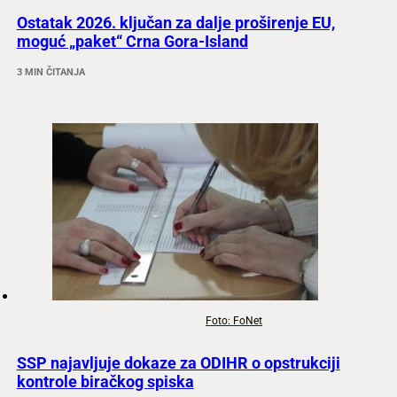
Ostatak 2026. ključan za dalje proširenje EU,
moguć „paket“ Crna Gora-Island
3 MIN ČITANJA
Foto: FoNet
SSP najavljuje dokaze za ODIHR o opstrukciji
kontrole biračkog spiska