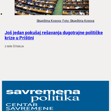
Skupština Kosova; Foto: Skupština Kosova
Još jedan pokušaj rešavanja dugotrajne političke
krize u Prištini
2 MIN ČITANJA