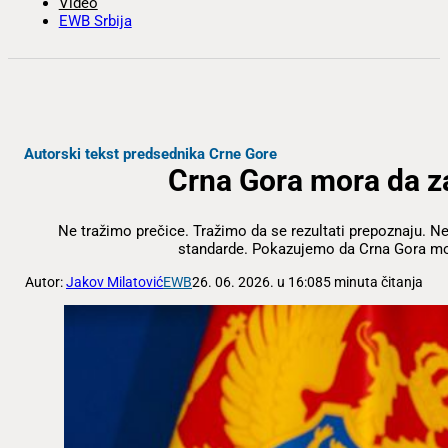
Video
EWB Srbija
Autorski tekst predsednika Crne Gore
Crna Gora mora da za
Ne tražimo prečice. Tražimo da se rezultati prepoznaju. N
standarde. Pokazujemo da Crna Gora mož
Autor:
Jakov Milatović
EWB
26. 06. 2026. u 16:08
5 minuta čitanja