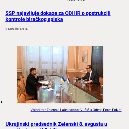
SSP najavljuje dokaze za ODIHR o opstrukciji
kontrole biračkog spiska
2 MIN ČITANJA
Volodimir Zelenski i Aleksandar Vučić u Odesi; Foto: FoNet
Ukrajinski predsednik Zelenski 8. avgusta u