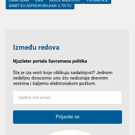
CRNA GORA
EWB
JAKOV MILATOVIĆ
PROŠIRENJE
SAMIT EU-ZAPADNI BALKAN U TIVTU
Između redova
Njuzleter portala Savremena politika
Šta je iza vesti koje oblikuju sadašnjost? Jednom
nedeljno donosimo ono što nedostaje dnevnim
vestima i šaljemo elektronskom poštom.
Prijavite se