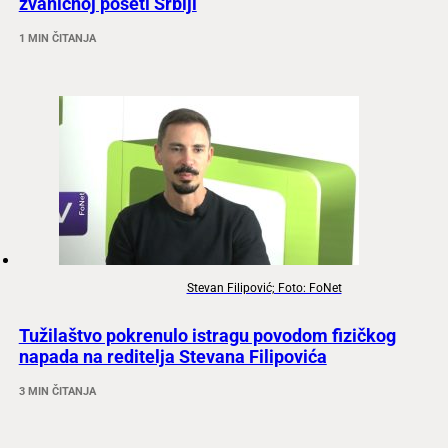
zvaničnoj poseti Srbiji
1 MIN ČITANJA
Stevan Filipović; Foto: FoNet
Tužilaštvo pokrenulo istragu povodom fizičkog
napada na reditelja Stevana Filipovića
3 MIN ČITANJA