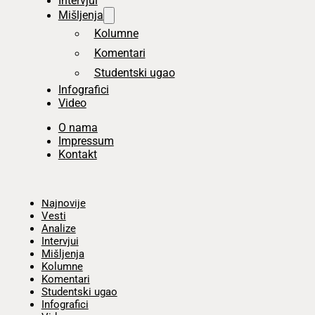
Intervjui
Mišljenja
Kolumne
Komentari
Studentski ugao
Infografici
Video
O nama
Impressum
Kontakt
Početna
Najnovije
Vesti
Analize
Intervjui
Mišljenja
Kolumne
Komentari
Studentski ugao
Infografici