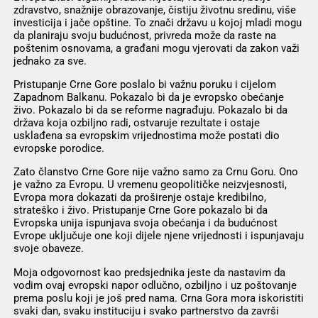
zdravstvo, snažnije obrazovanje, čistiju životnu sredinu, više
investicija i jače opštine. To znači državu u kojoj mladi mogu
da planiraju svoju budućnost, privreda može da raste na
poštenim osnovama, a građani mogu vjerovati da zakon važi
jednako za sve.
Pristupanje Crne Gore poslalo bi važnu poruku i cijelom
Zapadnom Balkanu. Pokazalo bi da je evropsko obećanje
živo. Pokazalo bi da se reforme nagrađuju. Pokazalo bi da
država koja ozbiljno radi, ostvaruje rezultate i ostaje
usklađena sa evropskim vrijednostima može postati dio
evropske porodice.
Zato članstvo Crne Gore nije važno samo za Crnu Goru. Ono
je važno za Evropu. U vremenu geopolitičke neizvjesnosti,
Evropa mora dokazati da proširenje ostaje kredibilno,
strateško i živo. Pristupanje Crne Gore pokazalo bi da
Evropska unija ispunjava svoja obećanja i da budućnost
Evrope uključuje one koji dijele njene vrijednosti i ispunjavaju
svoje obaveze.
Moja odgovornost kao predsjednika jeste da nastavim da
vodim ovaj evropski napor odlučno, ozbiljno i uz poštovanje
prema poslu koji je još pred nama. Crna Gora mora iskoristiti
svaki dan, svaku instituciju i svako partnerstvo da završi