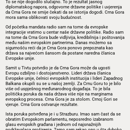
To se nije dogodilo slučajno. To je rezultat jasnog
diplomatskog napora, odgovorne državne politike i uvjerenja
da Crna Gora ne smije čekati da se istorija dogodi. Crna Gora
mora sama oblikovati svoju budućnost.
Od početka mandata radio sam na tome da evropske
integracije vratimo u centar naše državne politike. Radio sam
na tome da Crna Gora bude vidljivija, kredibilnija i poštovanija
među našim evropskim partnerima. Danas možemo sa
sigurnošću reći da je Crna Gora ponovo prepoznata kao
država sa najvećom šansom da postane naredna članica
Evropske unije.
Samit u Tivtu potvrdio je da Crna Gora može da ugosti
Evropu ozbiljno i dostojanstveno. Lideri država članica
Evropske unije, čelnici evropskih institucija i lideri Zapadnog
Balkana okupili su se u našoj zemlji. Za Crnu Goru to je bilo
više od uspješnog međunarodnog događaja. To je bila
politička poruka da naša država više nije na marginama
evropskog procesa. Crna Gora je za stolom. Crnoj Gori se
vjeruje. Crna Gora ostvaruje rezultate.
Ista poruka potvrđena je i u Strazburu. Imao sam čast da se
obratim Evropskom parlamentu, neposredno izabranom
glasu evropskih građana i jednom od najsnažnijih
podržavalaca proširenja. Tamo sam rekao ono u šta duboko