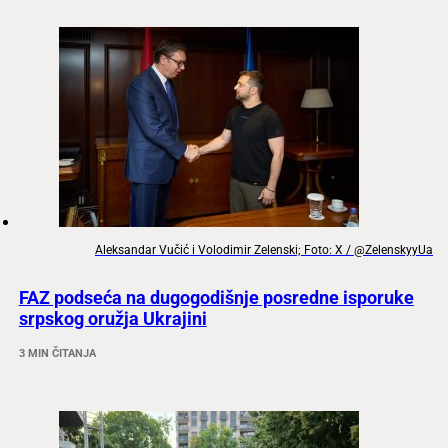
Aleksandar Vučić i Volodimir Zelenski; Foto: X / @ZelenskyyUa
FAZ podseća na dugogodišnje posredne isporuke
srpskog oružja Ukrajini
3 MIN ČITANJA