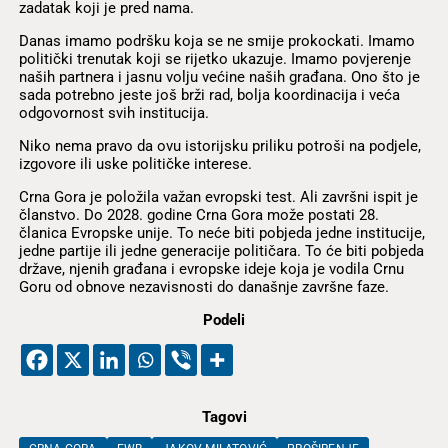
zadatak koji je pred nama.
Danas imamo podršku koja se ne smije prokockati. Imamo
politički trenutak koji se rijetko ukazuje. Imamo povjerenje
naših partnera i jasnu volju većine naših građana. Ono što je
sada potrebno jeste još brži rad, bolja koordinacija i veća
odgovornost svih institucija.
Niko nema pravo da ovu istorijsku priliku potroši na podjele,
izgovore ili uske političke interese.
Crna Gora je položila važan evropski test. Ali završni ispit je
članstvo. Do 2028. godine Crna Gora može postati 28.
članica Evropske unije. To neće biti pobjeda jedne institucije,
jedne partije ili jedne generacije političara. To će biti pobjeda
države, njenih građana i evropske ideje koja je vodila Crnu
Goru od obnove nezavisnosti do današnje završne faze.
Podeli
Tagovi