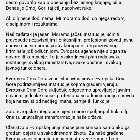
često govorilo kao o obećanju bez jasnog krajnjeg cilja.
Danas je Crnoj Gori taj cilj nadohvat ruke.
Ali cilj neće doći nama. Mi moramo doći do njega radom,
disciplinom i rezultatima.
Naš zadatak je jasan. Moramo jačati institucije, učiniti
pravosuđe nezavisnijim i efikasnijim, profesionalizovati javnu
upravu i učiniti borbu protiv korupcije i organizovanog
kriminala još odlučnijom. Evropska agenda nije slogan za
govore ili kampanje. To je svakodnevni plan rada svake
institucije, svakog ministarstva, svake opštine i svakog
javnog funkcionera.
Evropska Crna Gora znači vladavinu prava. Evropska Crna
Gora podrazumijeva institucije kojima građani vjeruju.
Evropska Crna Gora uključuje odgovorno upravljanje javnim
novcem, jednake šanse, profesionalnu administraciju i pravdu
koja ne zavisi od nečijeg imena, partije ili funkcije.
Zato evropske integracije nijesu samo spoljnopolitički cilj.
One su unutrašnja transformacija naše države.
Članstvo u Evropskoj uniji imaće puni smisao samo ako ga
građani osjete u svakodnevnom životu. Za naše građane
Evropa znači sigurnija radna mjesta, veće zarade, bolje