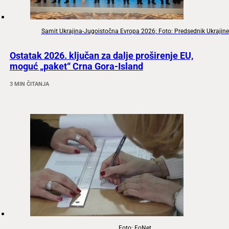
Samit Ukrajina-Jugoistočna Evropa 2026; Foto: Predsednik Ukrajine
Ostatak 2026. ključan za dalje proširenje EU,
moguć „paket“ Crna Gora-Island
3 MIN ČITANJA
Foto: FoNet