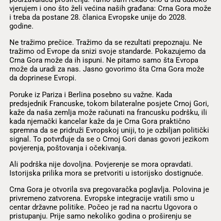
vjerujem i ono što želi većina naših građana: Crna Gora može
i treba da postane 28. članica Evropske unije do 2028.
godine.
Ne tražimo prečice. Tražimo da se rezultati prepoznaju. Ne
tražimo od Evrope da snizi svoje standarde. Pokazujemo da
Crna Gora može da ih ispuni. Ne pitamo samo šta Evropa
može da uradi za nas. Jasno govorimo šta Crna Gora može
da doprinese Evropi.
Poruke iz Pariza i Berlina posebno su važne. Kada
predsjednik Francuske, tokom bilateralne posjete Crnoj Gori,
kaže da naša zemlja može računati na francusku podršku, ili
kada njemački kancelar kaže da je Crna Gora praktično
spremna da se pridruži Evropskoj uniji, to je ozbiljan politički
signal. To potvrđuje da se o Crnoj Gori danas govori jezikom
povjerenja, poštovanja i očekivanja.
Ali podrška nije dovoljna. Povjerenje se mora opravdati.
Istorijska prilika mora se pretvoriti u istorijsko dostignuće.
Crna Gora je otvorila sva pregovaračka poglavlja. Polovina je
privremeno zatvorena. Evropske integracije vratili smo u
centar državne politike. Počeo je rad na nacrtu Ugovora o
pristupanju. Prije samo nekoliko godina o proširenju se