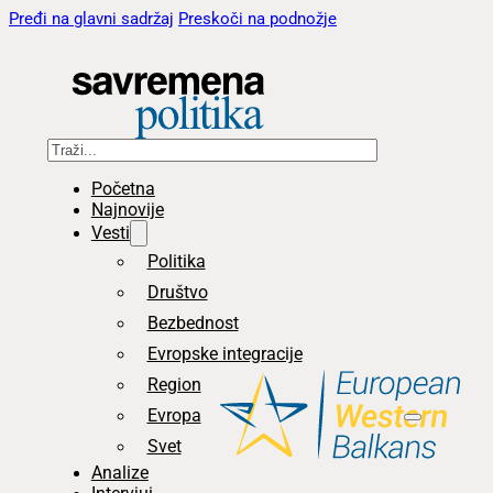
Pređi na glavni sadržaj
Preskoči na podnožje
Pretraga
Početna
Najnovije
Vesti
Politika
Društvo
Bezbednost
Evropske integracije
Region
Evropa
Svet
Analize