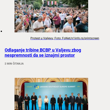
Protest u Valjevu; Foto: FoNet/n1info.rs/printscreen
Odlaganje tribine BCBP u Valjevu zbog
nespremnosti da se iznajmi prostor
2 MIN ČITANJA