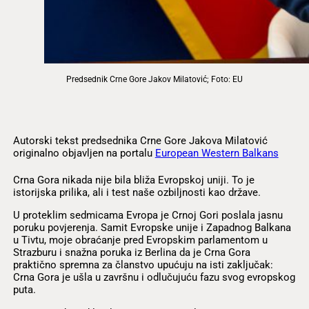
Predsednik Crne Gore Jakov Milatović; Foto: EU
Autorski tekst predsednika Crne Gore Jakova Milatović
originalno objavljen na portalu
European Western Balkans
Crna Gora nikada nije bila bliža Evropskoj uniji. To je
istorijska prilika, ali i test naše ozbiljnosti kao države.
U proteklim sedmicama Evropa je Crnoj Gori poslala jasnu
poruku povjerenja. Samit Evropske unije i Zapadnog Balkana
u Tivtu, moje obraćanje pred Evropskim parlamentom u
Strazburu i snažna poruka iz Berlina da je Crna Gora
praktično spremna za članstvo upućuju na isti zaključak:
Crna Gora je ušla u završnu i odlučujuću fazu svog evropskog
puta.