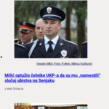
Veselin Milić; Foto: FoNet /Milica Vučković
Milić optužio čelnike UKP-a da su mu „namestili“
slučaj ubistva na Senjaku
2 MIN ČITANJA