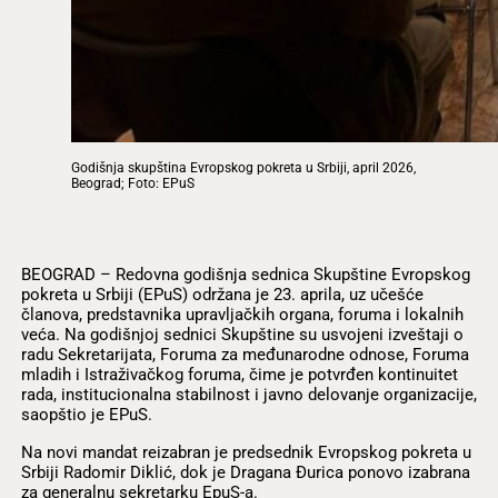
Godišnja skupština Evropskog pokreta u Srbiji, april 2026,
Beograd; Foto: EPuS
BEOGRAD – Redovna godišnja sednica Skupštine Evropskog
pokreta u Srbiji (EPuS) održana je 23. aprila, uz učešće
članova, predstavnika upravljačkih organa, foruma i lokalnih
veća. Na godišnjoj sednici Skupštine su usvojeni izveštaji o
radu Sekretarijata, Foruma za međunarodne odnose, Foruma
mladih i Istraživačkog foruma, čime je potvrđen kontinuitet
rada, institucionalna stabilnost i javno delovanje organizacije,
saopštio je EPuS.
Na novi mandat reizabran je predsednik Evropskog pokreta u
Srbiji Radomir Diklić, dok je Dragana Đurica ponovo izabrana
za generalnu sekretarku EpuS-a.