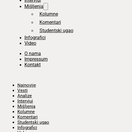
Intervjui
Mišljenja
Kolumne
Komentari
Studentski ugao
Infografici
Video
O nama
Impressum
Kontakt
Početna
Najnovije
Vesti
Analize
Intervjui
Mišljenja
Kolumne
Komentari
Studentski ugao
Infografici