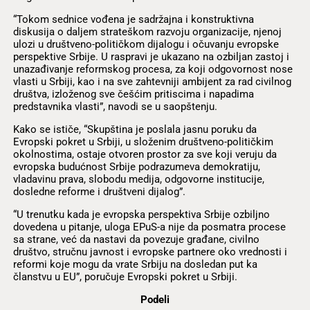
“Tokom sednice vođena je sadržajna i konstruktivna
diskusija o daljem strateškom razvoju organizacije, njenoj
ulozi u društveno-političkom dijalogu i očuvanju evropske
perspektive Srbije. U raspravi je ukazano na ozbiljan zastoj i
unazađivanje reformskog procesa, za koji odgovornost nose
vlasti u Srbiji, kao i na sve zahtevniji ambijent za rad civilnog
društva, izloženog sve češćim pritiscima i napadima
predstavnika vlasti”, navodi se u saopštenju.
Kako se ističe, “Skupština je poslala jasnu poruku da
Evropski pokret u Srbiji, u složenim društveno-političkim
okolnostima, ostaje otvoren prostor za sve koji veruju da
evropska budućnost Srbije podrazumeva demokratiju,
vladavinu prava, slobodu medija, odgovorne institucije,
dosledne reforme i društveni dijalog”.
“U trenutku kada je evropska perspektiva Srbije ozbiljno
dovedena u pitanje, uloga EPuS-a nije da posmatra procese
sa strane, već da nastavi da povezuje građane, civilno
društvo, stručnu javnost i evropske partnere oko vrednosti i
reformi koje mogu da vrate Srbiju na dosledan put ka
članstvu u EU”, poručuje Evropski pokret u Srbiji.
Podeli