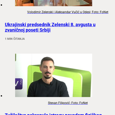
Volodimir Zelenski i Aleksandar Vučić u Odesi; Foto: FoNet
Ukrajinski predsednik Zelenski 8. avgusta u
zvaničnoj poseti Srbiji
1 MIN ČITANJA
Stevan Filipović; Foto: FoNet