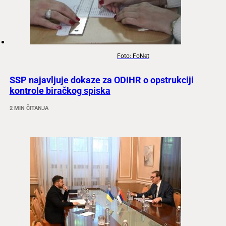
Foto: FoNet
SSP najavljuje dokaze za ODIHR o opstrukciji
kontrole biračkog spiska
2 MIN ČITANJA