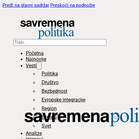
Pređi na glavni sadržaj
Preskoči na podnožje
Pretraga
Početna
Najnovije
Vesti
Politika
Društvo
Bezbednost
Evropske integracije
Region
Evropa
Svet
Analize