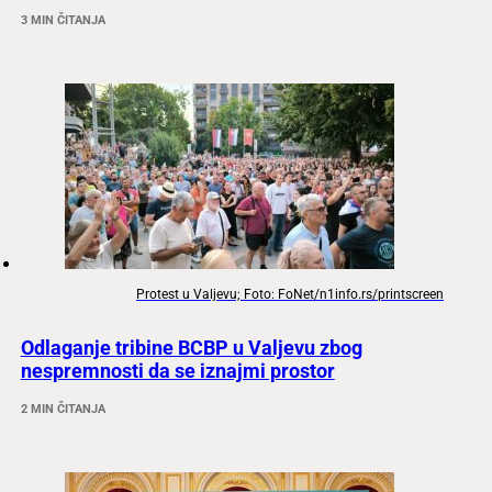
3 MIN ČITANJA
Protest u Valjevu; Foto: FoNet/n1info.rs/printscreen
Odlaganje tribine BCBP u Valjevu zbog
nespremnosti da se iznajmi prostor
2 MIN ČITANJA