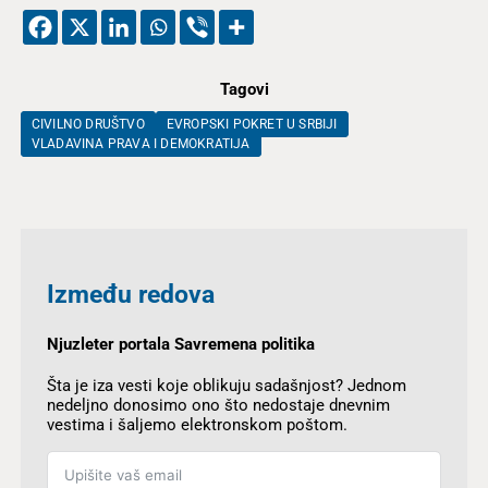
Tagovi
CIVILNO DRUŠTVO
EVROPSKI POKRET U SRBIJI
VLADAVINA PRAVA I DEMOKRATIJA
Između redova
Njuzleter portala Savremena politika
Šta je iza vesti koje oblikuju sadašnjost? Jednom
nedeljno donosimo ono što nedostaje dnevnim
vestima i šaljemo elektronskom poštom.