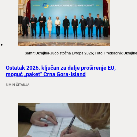
Samit Ukrajina-Jugoistočna Evropa 2026; Foto: Predsednik Ukrajine
Ostatak 2026. ključan za dalje proširenje EU,
moguć „paket“ Crna Gora-Island
3 MIN ČITANJA