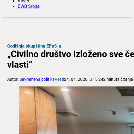
Video
EWB Srbija
Godišnja skupština EPuS-a
„Civilno društvo izloženo sve 
vlasti“
Autor:
Savremena politika
Vesti
24. 04. 2026. u 15:24
2 minuta čitanja