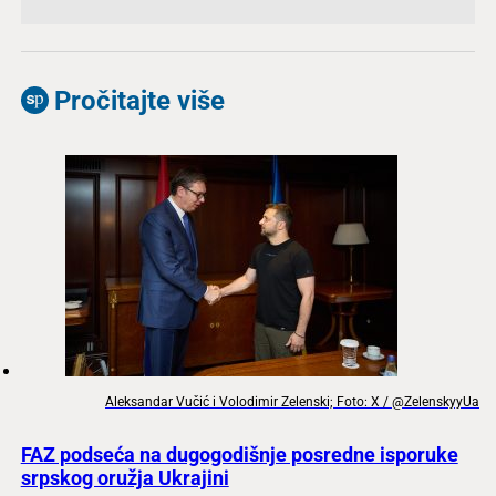
Pročitajte više
Aleksandar Vučić i Volodimir Zelenski; Foto: X / @ZelenskyyUa
FAZ podseća na dugogodišnje posredne isporuke
srpskog oružja Ukrajini