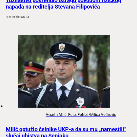
Tužilaštvo pokrenulo istragu povodom fizičkog
napada na reditelja Stevana Filipovića
3 MIN ČITANJA
Veselin Milić; Foto: FoNet /Milica Vučković
Milić optužio čelnike UKP-a da su mu „namestili“
slučaj ubistva na Senjaku