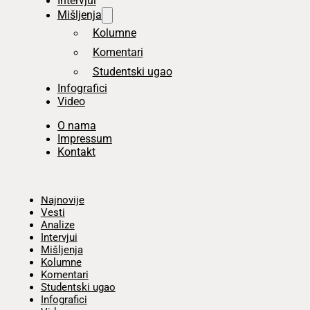
Intervjui
Mišljenja
Kolumne
Komentari
Studentski ugao
Infografici
Video
O nama
Impressum
Kontakt
Početna
Najnovije
Vesti
Analize
Intervjui
Mišljenja
Kolumne
Komentari
Studentski ugao
Infografici