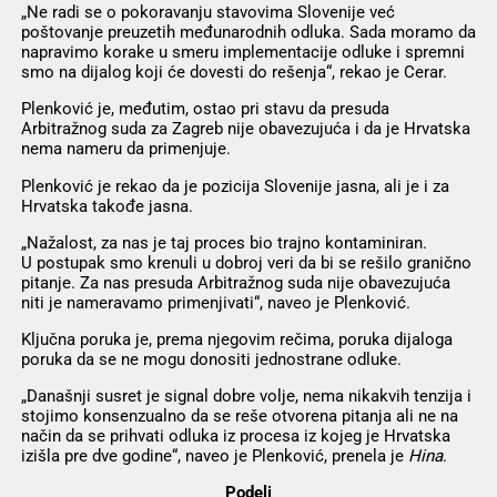
„Ne radi se o pokoravanju stavovima Slovenije već
poštovanje preuzetih međunarodnih odluka. Sada moramo da
napravimo korake u smeru implementacije odluke i spremni
smo na dijalog koji će dovesti do rešenja“, rekao je Cerar.
Plenković je, međutim, ostao pri stavu da presuda
Arbitražnog suda za Zagreb nije obavezujuća i da je Hrvatska
nema nameru da primenjuje.
Plenković je rekao da je pozicija Slovenije jasna, ali je i za
Hrvatska takođe jasna.
„Nažalost, za nas je taj proces bio trajno kontaminiran.
U postupak smo krenuli u dobroj veri da bi se rešilo granično
pitanje. Za nas presuda Arbitražnog suda nije obavezujuća
niti je nameravamo primenjivati“, naveo je Plenković.
Ključna poruka je, prema njegovim rečima, poruka dijaloga
poruka da se ne mogu donositi jednostrane odluke.
„Današnji susret je signal dobre volje, nema nikakvih tenzija i
stojimo konsenzualno da se reše otvorena pitanja ali ne na
način da se prihvati odluka iz procesa iz kojeg je Hrvatska
izišla pre dve godine“, naveo je Plenković, prenela je
Hina
.
Podeli