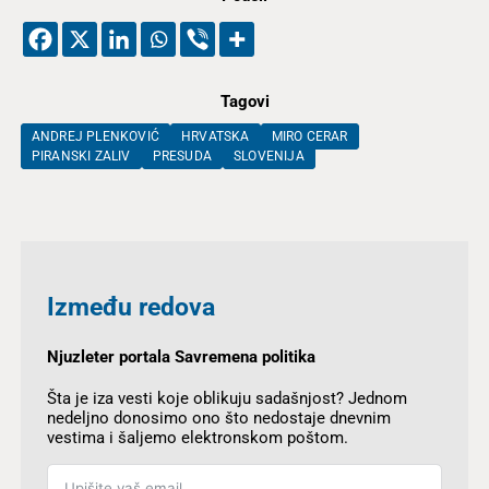
Tagovi
ANDREJ PLENKOVIĆ
HRVATSKA
MIRO CERAR
PIRANSKI ZALIV
PRESUDA
SLOVENIJA
Između redova
Njuzleter portala Savremena politika
Šta je iza vesti koje oblikuju sadašnjost? Jednom
nedeljno donosimo ono što nedostaje dnevnim
vestima i šaljemo elektronskom poštom.