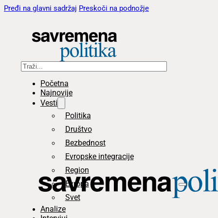
Pređi na glavni sadržaj
Preskoči na podnožje
Pretraga
Početna
Najnovije
Vesti
Politika
Društvo
Bezbednost
Evropske integracije
Region
Evropa
Svet
Analize