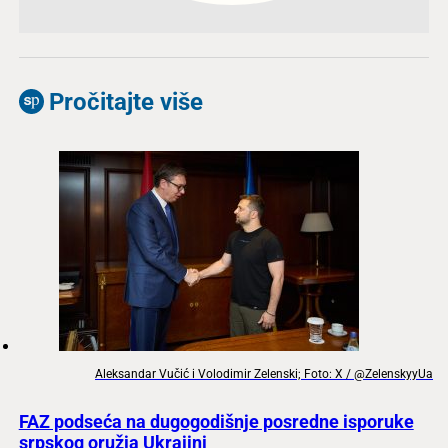
Pročitajte više
Aleksandar Vučić i Volodimir Zelenski; Foto: X / @ZelenskyyUa
FAZ podseća na dugogodišnje posredne isporuke
srpskog oružja Ukrajini