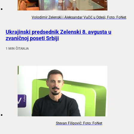
Volodimir Zelenski i Aleksandar Vučić u Odesi; Foto: FoNet
Ukrajinski predsednik Zelenski 8. avgusta u
zvaničnoj poseti Srbiji
1 MIN ČITANJA
Stevan Filipović; Foto: FoNet