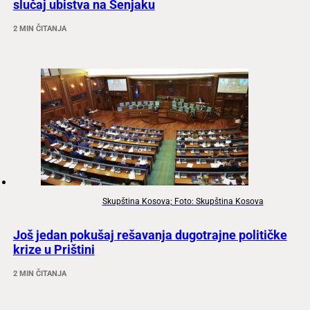
slučaj ubistva na Senjaku
2 MIN ČITANJA
Skupština Kosova; Foto: Skupština Kosova
Još jedan pokušaj rešavanja dugotrajne političke
krize u Prištini
2 MIN ČITANJA