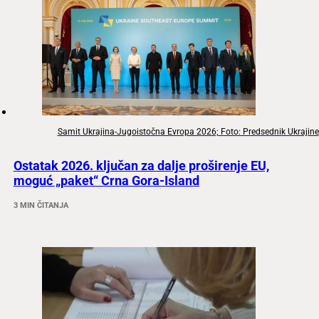
Samit Ukrajina-Jugoistočna Evropa 2026; Foto: Predsednik Ukrajine
Ostatak 2026. ključan za dalje proširenje EU,
moguć „paket“ Crna Gora-Island
3 MIN ČITANJA