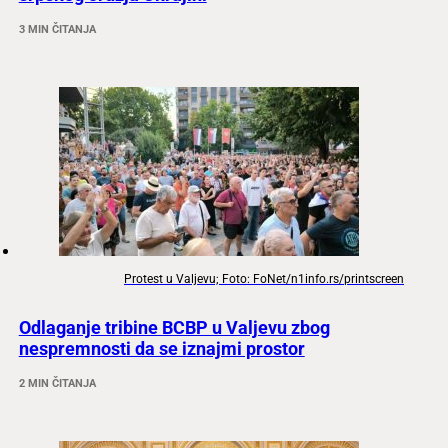
3 MIN ČITANJA
Protest u Valjevu; Foto: FoNet/n1info.rs/printscreen
Odlaganje tribine BCBP u Valjevu zbog
nespremnosti da se iznajmi prostor
2 MIN ČITANJA