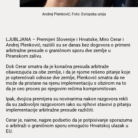
Andrej Plenković; Foto: Evropska unija
LJUBLJANA – Premijeri Slovenije i Hrvatske, Miro Cerar i
Andrej Plenković, razišli su se danas bez dogovora o primeni
arbitražne presude o graničnom sporu dve zemlje u
Piranskom zalivu.
Dok Cerar smatra da je konačna presuda arbitraže
obavezujuća za obe zemlje, i da je njome rešeno pitanje koje
je opterećivali odnose dve zemlje, Plenković smatra da ne
može da pristane na njenu implementaciju s obzirom na to
da je ceo proces po njegovim rečima kompromitovan.
Ipak, dvojica premijera su novinarima nakon razgovora rekli
da su zadovoljni razgovorom iako su njihovi stavovi p pitanju
implementacije arbitražne presude različiti.
Cerar je, naime, najpre podsetio da je potpisivanje sporazuma
o arbitraži o graničnom sporu omogućio Hrvatskoj ulazak u
EU.