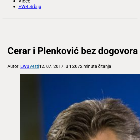
Video
EWB Srbija
Cerar i Plenković bez dogovora 
Autor:
EWB
Vesti
12. 07. 2017. u 15:07
2 minuta čitanja