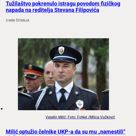
Tužilaštvo pokrenulo istragu povodom fizičkog
napada na reditelja Stevana Filipovića
3 MIN ČITANJA
Veselin Milić; Foto: FoNet /Milica Vučković
Milić optužio čelnike UKP-a da su mu „namestili“