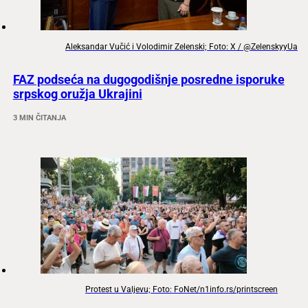
Aleksandar Vučić i Volodimir Zelenski; Foto: X / @ZelenskyyUa
FAZ podseća na dugogodišnje posredne isporuke
srpskog oružja Ukrajini
3 MIN ČITANJA
Protest u Valjevu; Foto: FoNet/n1info.rs/printscreen