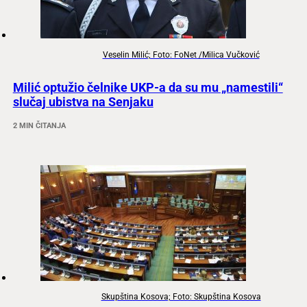
Veselin Milić; Foto: FoNet /Milica Vučković
Milić optužio čelnike UKP-a da su mu „namestili“
slučaj ubistva na Senjaku
2 MIN ČITANJA
Skupština Kosova; Foto: Skupština Kosova