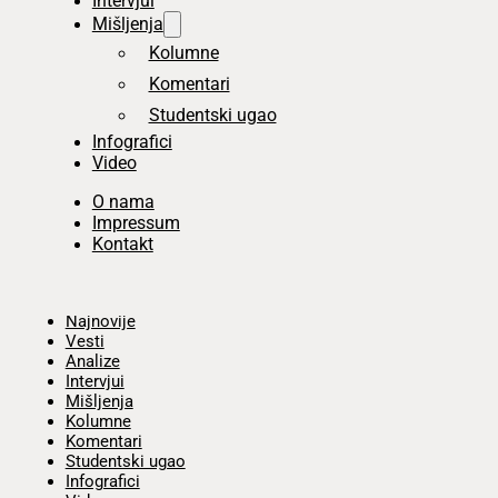
Intervjui
Mišljenja
Kolumne
Komentari
Studentski ugao
Infografici
Video
O nama
Impressum
Kontakt
Početna
Najnovije
Vesti
Analize
Intervjui
Mišljenja
Kolumne
Komentari
Studentski ugao
Infografici