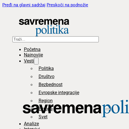
Pređi na glavni sadržaj
Preskoči na podnožje
Pretraga
Početna
Najnovije
Vesti
Politika
Društvo
Bezbednost
Evropske integracije
Region
Evropa
Svet
Analize