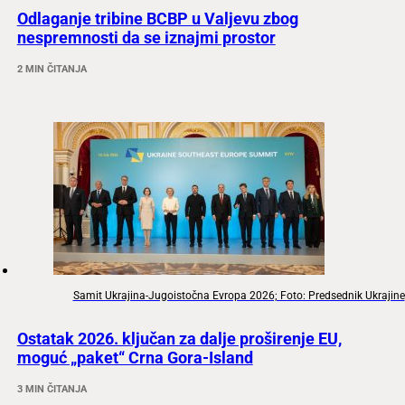
Odlaganje tribine BCBP u Valjevu zbog
nespremnosti da se iznajmi prostor
2 MIN ČITANJA
Samit Ukrajina-Jugoistočna Evropa 2026; Foto: Predsednik Ukrajine
Ostatak 2026. ključan za dalje proširenje EU,
moguć „paket“ Crna Gora-Island
3 MIN ČITANJA