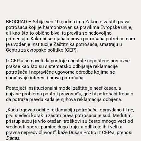
BEOGRAD – Srbija već 10 godina ima Zakon o zaštiti prava
potrošača koji je harmonizovan sa pravilima Evropske unije,
ali kao što to obično biva, ta pravila se nedovoljno
primenjuju. Kako bi se ojačala prava potrošača potrebno nam
je uvođenje institucije Zaštitnika potrošača, smatraju u
Centru za evropske politike (CEP).
Iz CEP-a su naveli da postoje učestale nepoštene poslovne
prakse kao što su sistematsko odbijanje reklamacije
potrošača i nepravične ugovorne odredbe kojima se
narušavaju interesi i prava potrošača.
Postojeći institucionalni model zaštite je neefikasan, a
najviše problema postoji pravosuđu, gde bi potrošači trebalo
da potraže pravdu kada je njihova reklamacija odbijena.
„Kada trgovac odbije reklamaciju potrošača, opravdano ili ne,
prvi sledeći korak u zaštiti prava potrošača je sud. Međutim,
pristup sudu je vrlo otežan, troškovi su često mnogo veći od
vrednosti spora, parnice dugo traju, a odlikuje ih i velika
pravna nepredvidljivost“, kaže Dušan Protić iz CEP-a, prenosi
Danas
.