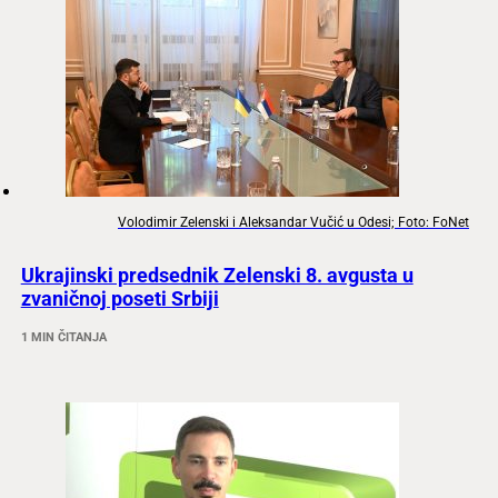
Volodimir Zelenski i Aleksandar Vučić u Odesi; Foto: FoNet
Ukrajinski predsednik Zelenski 8. avgusta u
zvaničnoj poseti Srbiji
1 MIN ČITANJA