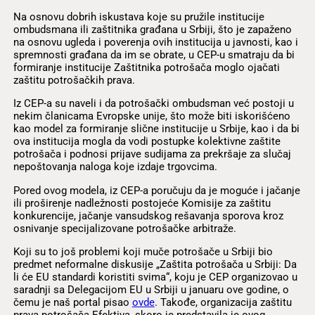
Na osnovu dobrih iskustava koje su pružile institucije
ombudsmana ili zaštitnika građana u Srbiji, što je zapaženo
na osnovu ugleda i poverenja ovih institucija u javnosti, kao i
spremnosti građana da im se obrate, u CEP-u smatraju da bi
formiranje institucije Zaštitnika potrošača moglo ojačati
zaštitu potrošačkih prava.
Iz CEP-a su naveli i da potrošački ombudsman već postoji u
nekim članicama Evropske unije, što može biti iskorišćeno
kao model za formiranje slične institucije u Srbije, kao i da bi
ova institucija mogla da vodi postupke kolektivne zaštite
potrošača i podnosi prijave sudijama za prekršaje za slučaj
nepoštovanja naloga koje izdaje trgovcima.
Pored ovog modela, iz CEP-a poručuju da je moguće i jačanje
ili proširenje nadležnosti postojeće Komisije za zaštitu
konkurencije, jačanje vansudskog rešavanja sporova kroz
osnivanje specijalizovane potrošačke arbitraže.
Koji su to još problemi koji muče potrošače u Srbiji bio
predmet neformalne diskusije „Zaštita potrošača u Srbiji: Da
li će EU standardi koristiti svima“, koju je CEP organizovao u
saradnji sa Delegacijom EU u Srbiji u januaru ove godine, o
čemu je naš portal pisao
ovde
. Takođe, organizacija zaštitu
prava potrošača Efektiva, skoro je predstavila je ovog