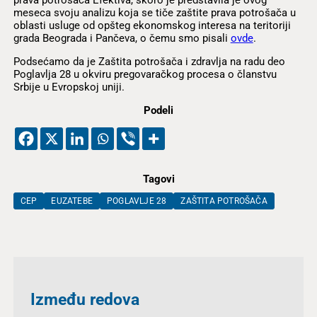
meseca svoju analizu koja se tiče zaštite prava potrošača u
oblasti usluge od opšteg ekonomskog interesa na teritoriji
grada Beograda i Pančeva, o čemu smo pisali
ovde
.
Podsećamo da je Zaštita potrošača i zdravlja na radu deo
Poglavlja 28 u okviru pregovaračkog procesa o članstvu
Srbije u Evropskoj uniji.
Podeli
Tagovi
CEP
EUZATEBE
POGLAVLJE 28
ZAŠTITA POTROŠAČA
Između redova