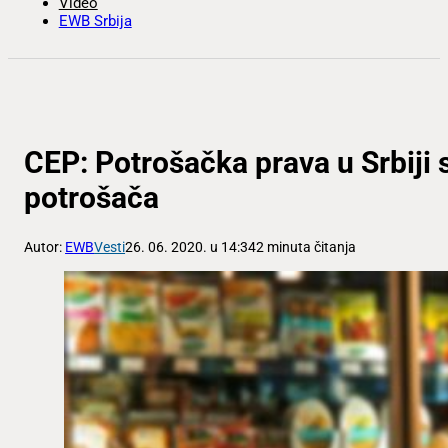
Video
EWB Srbija
CEP: Potrošačka prava u Srbiji 
potrošača
Autor:
EWB
Vesti
26. 06. 2020. u 14:34
2 minuta čitanja