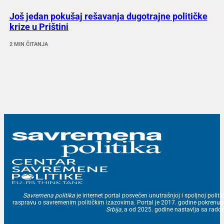
Još jedan pokušaj rešavanja dugotrajne političke
krize u Prištini
2 MIN ČITANJA
Savremena politika
je internet portal posvećen unutrašnjoj i spoljnoj politic
raspravu o savremenim političkim izazovima. Portal je 2017. godine pokrenu
Srbija
, a od 2025. godine nastavlja sa ra