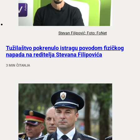
Stevan Filipović; Foto: FoNet
Tužilaštvo pokrenulo istragu povodom fizičkog
napada na reditelja Stevana Filipovića
3 MIN ČITANJA