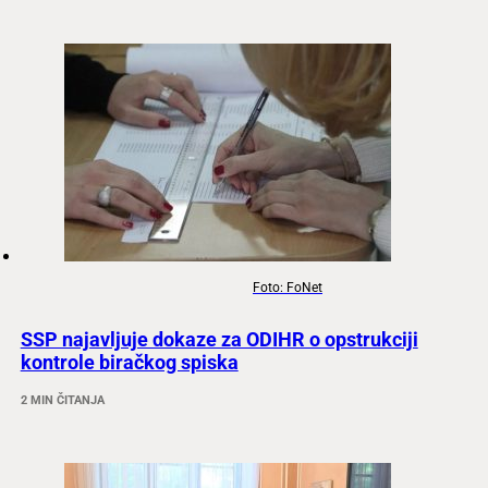
Foto: FoNet
SSP najavljuje dokaze za ODIHR o opstrukciji
kontrole biračkog spiska
2 MIN ČITANJA