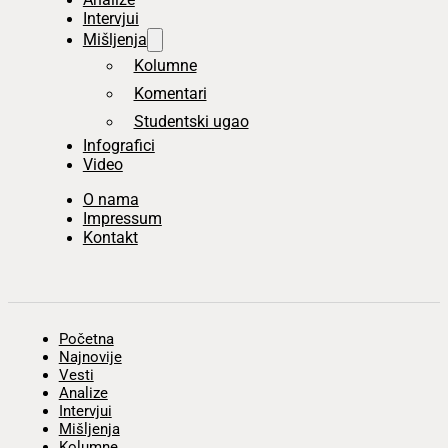
Intervjui
Mišljenja
Kolumne
Komentari
Studentski ugao
Infografici
Video
O nama
Impressum
Kontakt
Početna
Najnovije
Vesti
Analize
Intervjui
Mišljenja
Kolumne