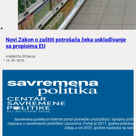
Novi Zakon o zaštiti potrošača čeka usklađivanje
sa propisima EU
4 MINUTA ČITANJA
15. 09. 2019.
Savremena politika
je internet portal posvećen unutrašnjoj i spoljnoj politic
raspravu o savremenim političkim izazovima. Portal je 2017. godine pokrenu
Srbija
, a od 2025. godine nastavlja sa ra