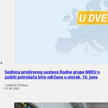
Sednica proširenog sastava Radne grupe NKEU o
zaštiti potrošača biće održana u utorak, 16. juna
1 MINUTA ČITANJA
15. 06. 2020.