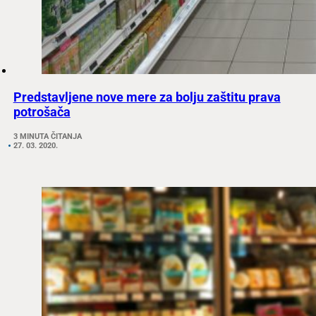
Predstavljene nove mere za bolju zaštitu prava
potrošača
3 MINUTA ČITANJA
27. 03. 2020.