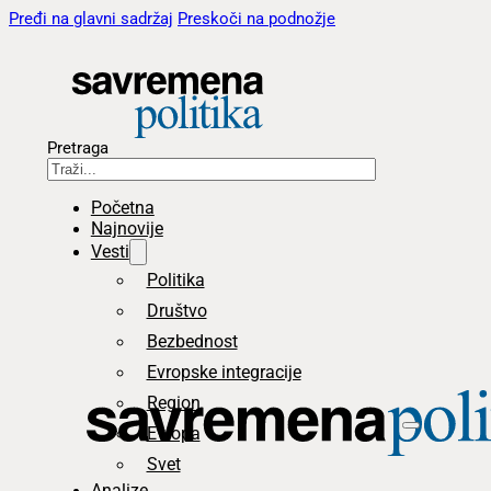
Pređi na glavni sadržaj
Preskoči na podnožje
Pretraga
Početna
Najnovije
Vesti
Politika
Društvo
Bezbednost
Evropske integracije
Region
Evropa
Svet
Analize