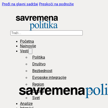
Pređi na glavni sadržaj
Preskoči na podnožje
Pretraga
Početna
Najnovije
Vesti
Politika
Društvo
Bezbednost
Evropske integracije
Region
Evropa
Svet
Analize