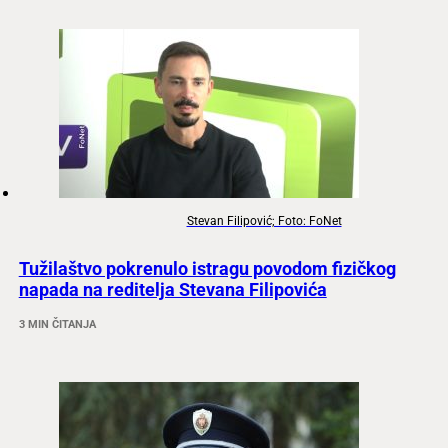
Stevan Filipović; Foto: FoNet
Tužilaštvo pokrenulo istragu povodom fizičkog
napada na reditelja Stevana Filipovića
3 MIN ČITANJA