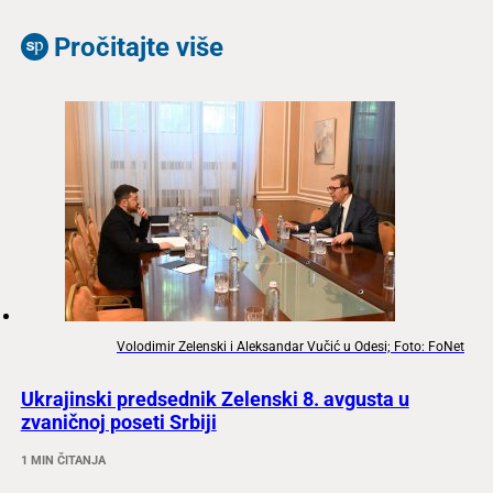
Pročitajte više
Volodimir Zelenski i Aleksandar Vučić u Odesi; Foto: FoNet
Ukrajinski predsednik Zelenski 8. avgusta u
zvaničnoj poseti Srbiji
1 MIN ČITANJA