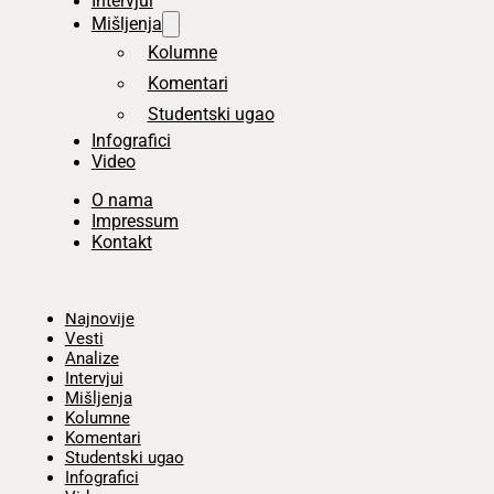
Intervjui
Mišljenja
Kolumne
Komentari
Studentski ugao
Infografici
Video
O nama
Impressum
Kontakt
Početna
Najnovije
Vesti
Analize
Intervjui
Mišljenja
Kolumne
Komentari
Studentski ugao
Infografici