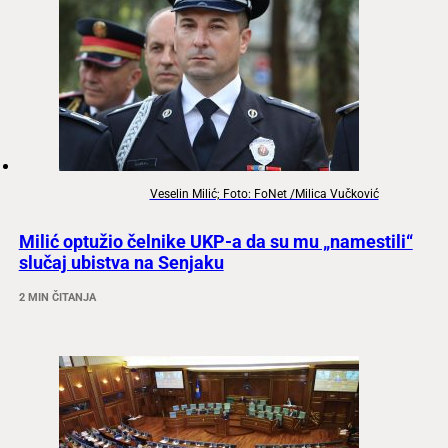
Veselin Milić; Foto: FoNet /Milica Vučković
Milić optužio čelnike UKP-a da su mu „namestili“
slučaj ubistva na Senjaku
2 MIN ČITANJA