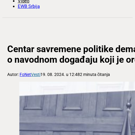
Video
EWB Srbija
Centar savremene politike dema
o navodnom događaju koji je o
Autor:
FoNet
Vesti
19. 08. 2024. u 12:48
2 minuta čitanja