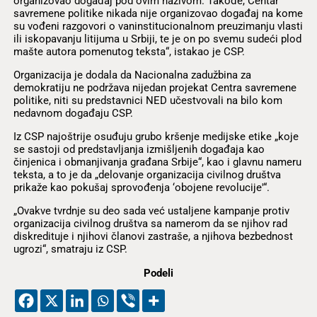
organizovao događaj pod ovim nazivom. Takođe, Centar
savremene politike nikada nije organizovao događaj na kome
su vođeni razgovori o vaninstitucionalnom preuzimanju vlasti
ili iskopavanju litijuma u Srbiji, te je on po svemu sudeći plod
mašte autora pomenutog teksta“, istakao je CSP.
Organizacija je dodala da Nacionalna zadužbina za
demokratiju ne podržava nijedan projekat Centra savremene
politike, niti su predstavnici NED učestvovali na bilo kom
nedavnom događaju CSP.
Iz CSP najoštrije osuđuju grubo kršenje medijske etike „koje
se sastoji od predstavljanja izmišljenih događaja kao
činjenica i obmanjivanja građana Srbije“, kao i glavnu nameru
teksta, a to je da „delovanje organizacija civilnog društva
prikaže kao pokušaj sprovođenja ‘obojene revolucije'“.
„Ovakve tvrdnje su deo sada već ustaljene kampanje protiv
organizacija civilnog društva sa namerom da se njihov rad
diskredituje i njihovi članovi zastraše, a njihova bezbednost
ugrozi“, smatraju iz CSP.
Podeli