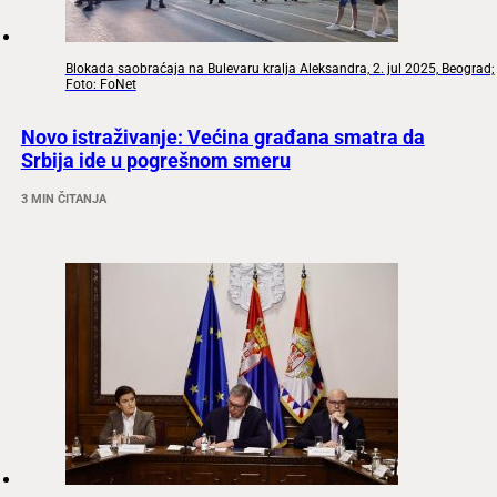
Blokada saobraćaja na Bulevaru kralja Aleksandra, 2. jul 2025, Beograd;
Foto: FoNet
Novo istraživanje: Većina građana smatra da
Srbija ide u pogrešnom smeru
3 MIN ČITANJA