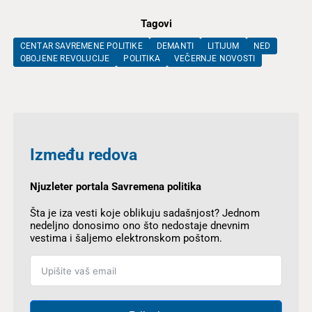
Tagovi
CENTAR SAVREMENE POLITIKE
DEMANTI
LITIJUM
NED
OBOJENE REVOLUCIJE
POLITIKA
VEČERNJE NOVOSTI
Između redova
Njuzleter portala Savremena politika
Šta je iza vesti koje oblikuju sadašnjost? Jednom
nedeljno donosimo ono što nedostaje dnevnim
vestima i šaljemo elektronskom poštom.