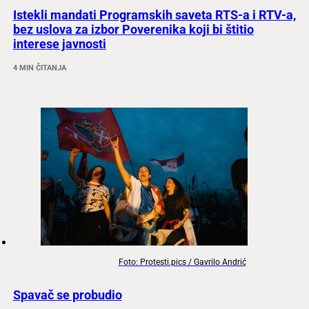
Istekli mandati Programskih saveta RTS-a i RTV-a,
bez uslova za izbor Poverenika koji bi štitio
interese javnosti
4 MIN ČITANJA
Foto: Protesti.pics / Gavrilo Andrić
Spavač se probudio