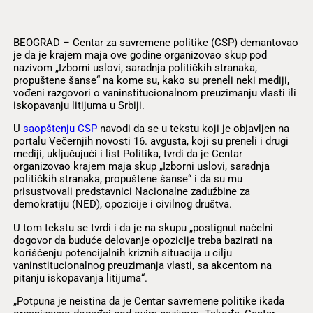
BEOGRAD – Centar za savremene politike (CSP) demantovao
je da je krajem maja ove godine organizovao skup pod
nazivom „Izborni uslovi, saradnja političkih stranaka,
propuštene šanse“ na kome su, kako su preneli neki mediji,
vođeni razgovori o vaninstitucionalnom preuzimanju vlasti ili
iskopavanju litijuma u Srbiji.
U
saopštenju CSP
navodi da se u tekstu koji je objavljen na
portalu Večernjih novosti 16. avgusta, koji su preneli i drugi
mediji, uključujući i list Politika, tvrdi da je Centar
organizovao krajem maja skup „Izborni uslovi, saradnja
političkih stranaka, propuštene šanse“ i da su mu
prisustvovali predstavnici Nacionalne zadužbine za
demokratiju (NED), opozicije i civilnog društva.
U tom tekstu se tvrdi i da je na skupu „postignut načelni
dogovor da buduće delovanje opozicije treba bazirati na
korišćenju potencijalnih kriznih situacija u cilju
vaninstitucionalnog preuzimanja vlasti, sa akcentom na
pitanju iskopavanja litijuma“.
„Potpuna je neistina da je Centar savremene politike ikada