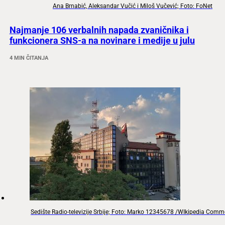
Ana Brnabić, Aleksandar Vučić i Miloš Vučević; Foto: FoNet
Najmanje 106 verbalnih napada zvaničnika i
funkcionera SNS-a na novinare i medije u julu
4 MIN ČITANJA
Sedište Radio-televizije Srbije; Foto: Marko 12345678 /WIkipedia Com