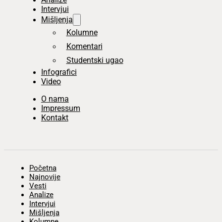
Intervjui
Mišljenja
Kolumne
Komentari
Studentski ugao
Infografici
Video
O nama
Impressum
Kontakt
Početna
Najnovije
Vesti
Analize
Intervjui
Mišljenja
Kolumne