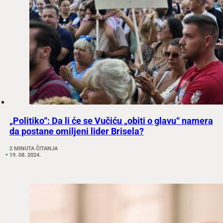
„Politiko“: Da li će se Vučiću „obiti o glavu“ namera
da postane omiljeni lider Brisela?
2 MINUTA ČITANJA
19. 08. 2024.