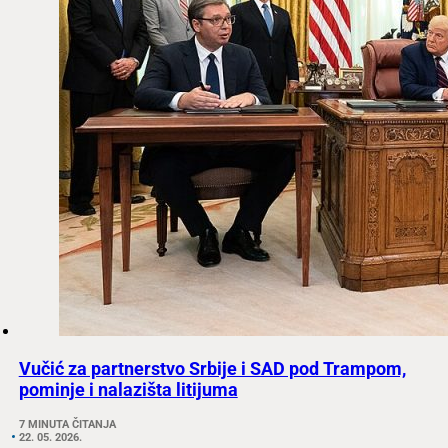
Vučić za partnerstvo Srbije i SAD pod Trampom,
pominje i nalazišta litijuma
7 MINUTA ČITANJA
22. 05. 2026.