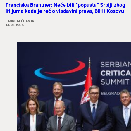
Franciska Brantner: Neće biti “popusta” Srbiji zbog
litijuma kada je reč o vladavini prava, BiH i Kosovu
5 MINUTA ČITANJA
13. 08. 2024.