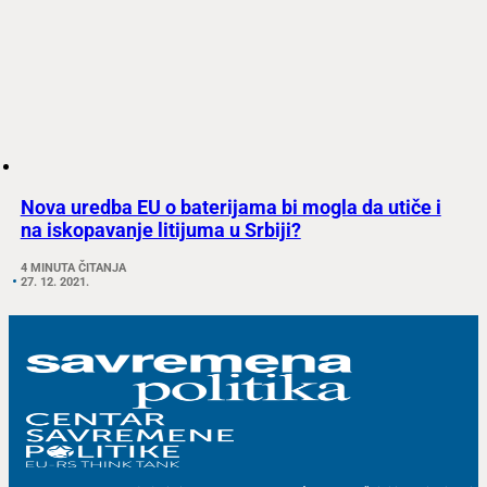
Nova uredba EU o baterijama bi mogla da utiče i
na iskopavanje litijuma u Srbiji?
4 MINUTA ČITANJA
27. 12. 2021.