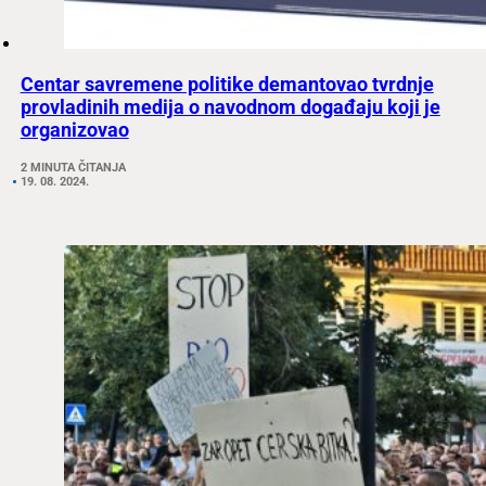
Centar savremene politike demantovao tvrdnje
provladinih medija o navodnom događaju koji je
organizovao
2 MINUTA ČITANJA
19. 08. 2024.