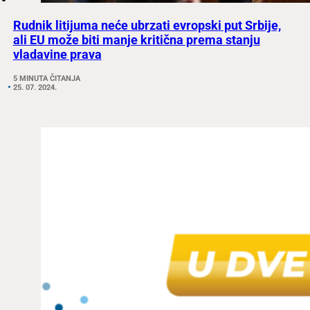
Rudnik litijuma neće ubrzati evropski put Srbije,
ali EU može biti manje kritična prema stanju
vladavine prava
5 MINUTA ČITANJA
25. 07. 2024.