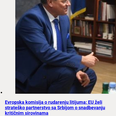
Evropska komisija o rudarenju litijuma: EU želi
strateško partnerstvo sa Srbijom o snadbevanju
kritičnim sirovinama