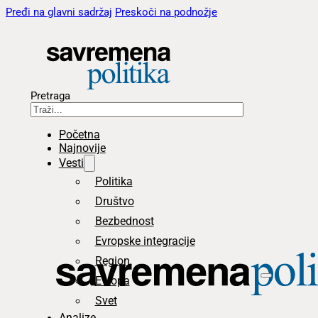
Pređi na glavni sadržaj
Preskoči na podnožje
Pretraga
Početna
Najnovije
Vesti
Politika
Društvo
Bezbednost
Evropske integracije
Region
Evropa
Svet
Analize