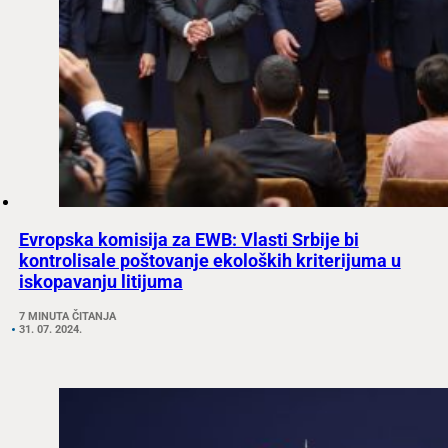
Evropska komisija za EWB: Vlasti Srbije bi
kontrolisale poštovanje ekoloških kriterijuma u
iskopavanju litijuma
7 MINUTA ČITANJA
31. 07. 2024.