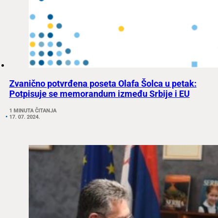
Zvanično potvrđena poseta Olafa Šolca u petak:
Potpisuje se memorandum između Srbije i EU
1 MINUTA ČITANJA
17. 07. 2024.