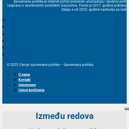
Savremena politika
je internet portal posvećen unutrašnjoj i spoljnoj politic
raspravu o savremenim političkim izazovima. Portal je 2017. godine pokrenu
Srbija
, a od 2025. godine nastavlja sa ra
© 2025 Centar savremene politike – Savremena politika
O nama
Kontakt
Impressum
Uslovi korišćenja
Između redova