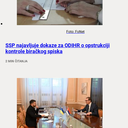
Foto: FoNet
SSP najavljuje dokaze za ODIHR o opstrukciji
kontrole biračkog spiska
2 MIN ČITANJA