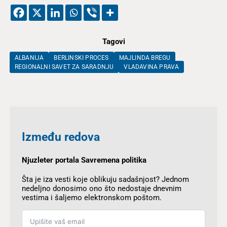
Tagovi
ALBANIJA
BERLINSKI PROCES
MAJLINDA BREGU
REGIONALNI SAVET ZA SARADNJU
VLADAVINA PRAVA
Između redova
Njuzleter portala Savremena politika
Šta je iza vesti koje oblikuju sadašnjost? Jednom
nedeljno donosimo ono što nedostaje dnevnim
vestima i šaljemo elektronskom poštom.