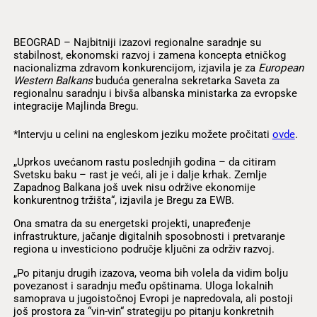
BEOGRAD – Najbitniji izazovi regionalne saradnje su
stabilnost, ekonomski razvoj i zamena koncepta etničkog
nacionalizma zdravom konkurencijom, izjavila je za
European
Western Balkans
buduća generalna sekretarka Saveta za
regionalnu saradnju i bivša albanska ministarka za evropske
integracije Majlinda Bregu.
*Intervju u celini na engleskom jeziku možete pročitati
ovde
.
„Uprkos uvećanom rastu poslednjih godina – da citiram
Svetsku baku – rast je veći, ali je i dalje krhak. Zemlje
Zapadnog Balkana još uvek nisu održive ekonomije
konkurentnog tržišta“, izjavila je Bregu za EWB.
Ona smatra da su energetski projekti, unapređenje
infrastrukture, jačanje digitalnih sposobnosti i pretvaranje
regiona u investiciono područje ključni za održiv razvoj.
„Po pitanju drugih izazova, veoma bih volela da vidim bolju
povezanost i saradnju među opštinama. Uloga lokalnih
samoprava u jugoistočnoj Evropi je napredovala, ali postoji
još prostora za “vin-vin“ strategiju po pitanju konkretnih