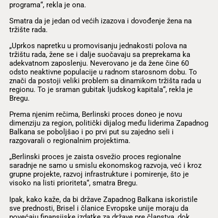
programa“, rekla je ona.
Smatra da je jedan od većih izazova i dovođenje žena na
tržište rada.
„Uprkos napretku u promovisanju jednakosti polova na
tržištu rada, žene se i dalje suočavaju sa preprekama ka
adekvatnom zaposlenju. Neverovano je da žene čine 60
odsto neaktivne populacije u radnom starosnom dobu. To
znači da postoji veliki problem sa dinamikom tržišta rada u
regionu. To je sraman gubitak ljudskog kapitala“, rekla je
Bregu.
Prema njenim rečima, Berlinski proces doneo je novu
dimenziju za region, politički dijalog među liderima Zapadnog
Balkana se poboljšao i po prvi put su zajedno seli i
razgovarali o regionalnim projektima.
„Berlinski proces je zaista osvežio proces regionalne
saradnje ne samo u smislu ekonomskog razvoja, već i kroz
grupne projekte, razvoj infrastrukture i pomirenje, što je
visoko na listi prioriteta“, smatra Bregu.
Ipak, kako kaže, da bi države Zapadnog Balkana iskoristile
sve prednosti, Brisel i članice Evropske unije moraju da
povećaju finansijske izdatke za države pre članstva, dok