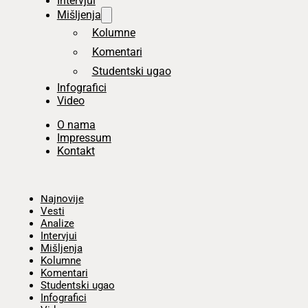
Intervjui
Mišljenja
Kolumne
Komentari
Studentski ugao
Infografici
Video
O nama
Impressum
Kontakt
Početna
Najnovije
Vesti
Analize
Intervjui
Mišljenja
Kolumne
Komentari
Studentski ugao
Infografici