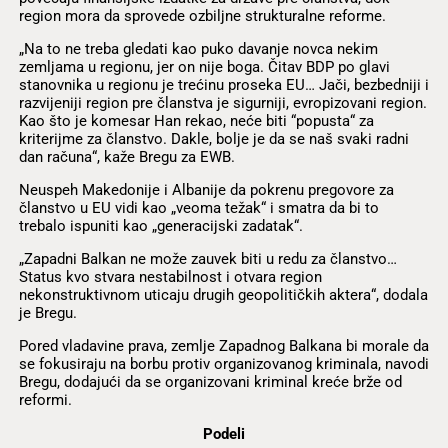
region mora da sprovede ozbiljne strukturalne reforme.
„Na to ne treba gledati kao puko davanje novca nekim
zemljama u regionu, jer on nije boga. Čitav BDP po glavi
stanovnika u regionu je trećinu proseka EU… Jači, bezbedniji i
razvijeniji region pre članstva je sigurniji, evropizovani region.
Kao što je komesar Han rekao, neće biti “popusta“ za
kriterijme za članstvo. Dakle, bolje je da se naš svaki radni
dan računa“, kaže Bregu za EWB.
Neuspeh Makedonije i Albanije da pokrenu pregovore za
članstvo u EU vidi kao „veoma težak“ i smatra da bi to
trebalo ispuniti kao „generacijski zadatak“.
„Zapadni Balkan ne može zauvek biti u redu za članstvo…
Status kvo stvara nestabilnost i otvara region
nekonstruktivnom uticaju drugih geopolitičkih aktera“, dodala
je Bregu.
Pored vladavine prava, zemlje Zapadnog Balkana bi morale da
se fokusiraju na borbu protiv organizovanog kriminala, navodi
Bregu, dodajući da se organizovani kriminal kreće brže od
reformi.
Podeli