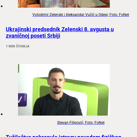
Volodimir Zelenski i Aleksandar Vučić u Odesi; Foto: FoNet
Ukrajinski predsednik Zelenski 8. avgusta u
zvaničnoj poseti Srbiji
1 MIN ČITANJA
Stevan Filipović; Foto: FoNet