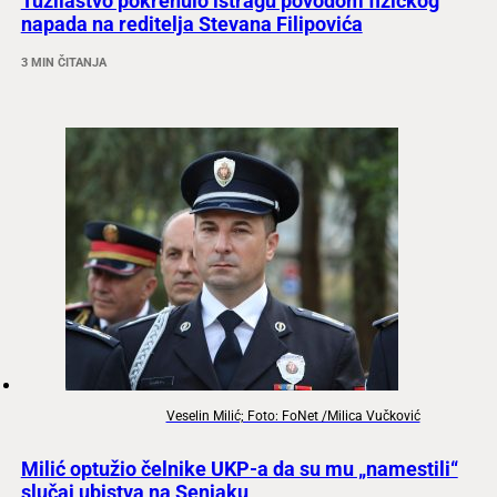
Tužilaštvo pokrenulo istragu povodom fizičkog
napada na reditelja Stevana Filipovića
3 MIN ČITANJA
Veselin Milić; Foto: FoNet /Milica Vučković
Milić optužio čelnike UKP-a da su mu „namestili“
slučaj ubistva na Senjaku