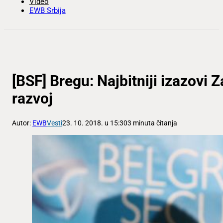
Video
EWB Srbija
[BSF] Bregu: Najbitniji izazovi 
razvoj
Autor:
EWB
Vesti
23. 10. 2018. u 15:30
3 minuta čitanja