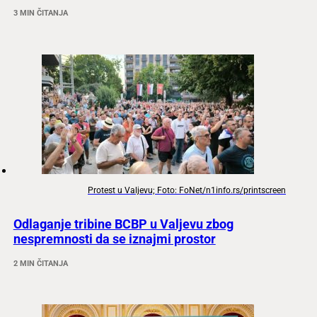
3 MIN ČITANJA
Protest u Valjevu; Foto: FoNet/n1info.rs/printscreen
Odlaganje tribine BCBP u Valjevu zbog
nespremnosti da se iznajmi prostor
2 MIN ČITANJA