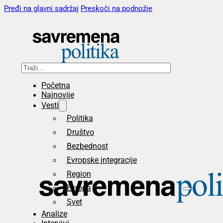
Pređi na glavni sadržaj
Preskoči na podnožje
Pretraga
Početna
Najnovije
Vesti
Politika
Društvo
Bezbednost
Evropske integracije
Region
Evropa
Svet
Analize