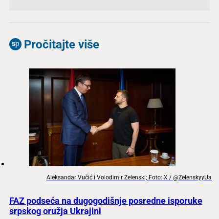
Pročitajte više
Aleksandar Vučić i Volodimir Zelenski; Foto: X / @ZelenskyyUa
FAZ podseća na dugogodišnje posredne isporuke
srpskog oružja Ukrajini