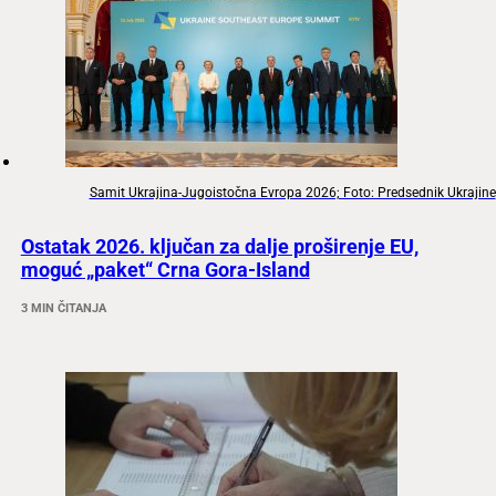
Samit Ukrajina-Jugoistočna Evropa 2026; Foto: Predsednik Ukrajine
Ostatak 2026. ključan za dalje proširenje EU,
moguć „paket“ Crna Gora-Island
3 MIN ČITANJA