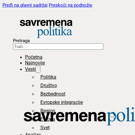
Pređi na glavni sadržaj
Preskoči na podnožje
Pretraga
Početna
Najnovije
Vesti
Politika
Društvo
Bezbednost
Evropske integracije
Region
Evropa
Svet
Analize