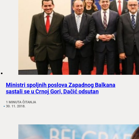
Ministri spoljnih poslova Zapadnog Balkana
sastali se u Crnoj Gori, Dačić odsutan
1 MINUTA ČITANJA
30. 11. 2018.