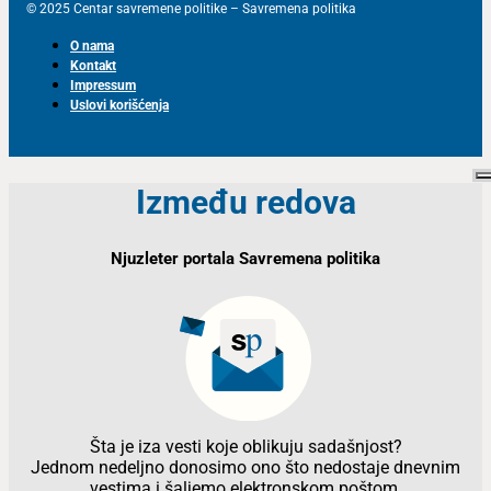
© 2025 Centar savremene politike – Savremena politika
O nama
Kontakt
Impressum
Uslovi korišćenja
Između redova
Njuzleter portala Savremena politika
Šta je iza vesti koje oblikuju sadašnjost?
Jednom nedeljno donosimo ono što nedostaje dnevnim
vestima i šaljemo elektronskom poštom.