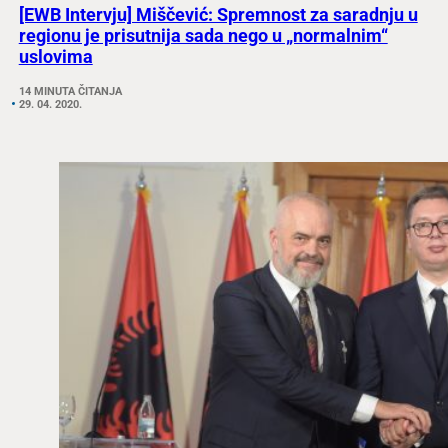
[EWB Intervju] Miščević: Spremnost za saradnju u
regionu je prisutnija sada nego u „normalnim“
uslovima
14 MINUTA ČITANJA
29. 04. 2020.