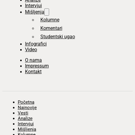
Intervjui
Mišljenja
Kolumne
Komentari
Studentski ugao
Infografici
Video
O nama
Impressum
Kontakt
Početna
Najnovije
Vesti
Analize
Intervjui
Mišljenja
Kolumne