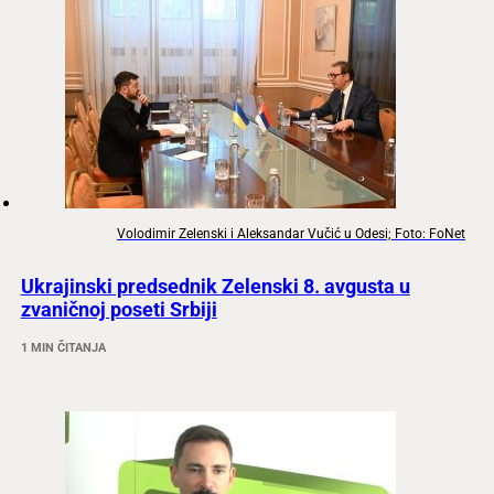
Volodimir Zelenski i Aleksandar Vučić u Odesi; Foto: FoNet
Ukrajinski predsednik Zelenski 8. avgusta u
zvaničnoj poseti Srbiji
1 MIN ČITANJA