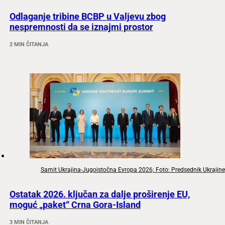
Odlaganje tribine BCBP u Valjevu zbog
nespremnosti da se iznajmi prostor
2 MIN ČITANJA
Samit Ukrajina-Jugoistočna Evropa 2026; Foto: Predsednik Ukrajine
Ostatak 2026. ključan za dalje proširenje EU,
moguć „paket“ Crna Gora-Island
3 MIN ČITANJA