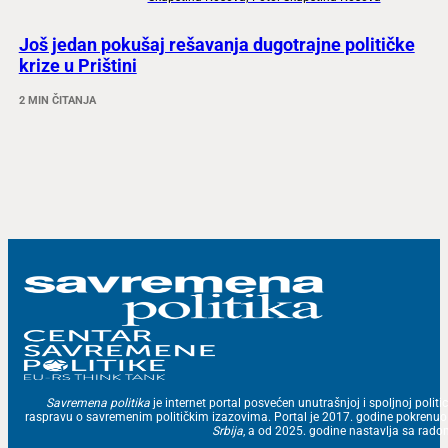
Još jedan pokušaj rešavanja dugotrajne političke
krize u Prištini
2 MIN ČITANJA
Savremena politika
je internet portal posvećen unutrašnjoj i spoljnoj politic
raspravu o savremenim političkim izazovima. Portal je 2017. godine pokrenu
Srbija
, a od 2025. godine nastavlja sa ra