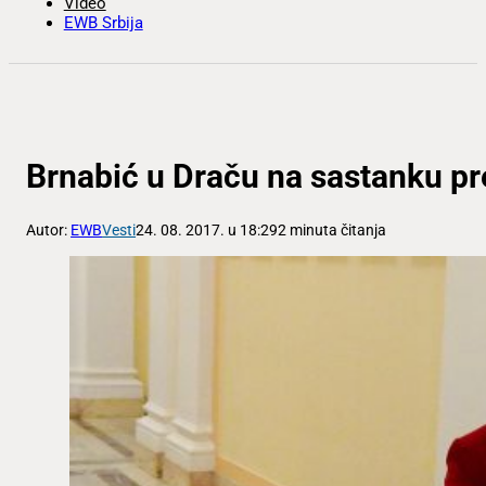
Video
EWB Srbija
Brnabić u Draču na sastanku pr
Autor:
EWB
Vesti
24. 08. 2017. u 18:29
2 minuta čitanja