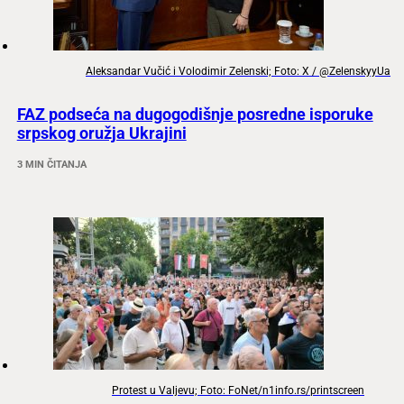
Aleksandar Vučić i Volodimir Zelenski; Foto: X / @ZelenskyyUa
FAZ podseća na dugogodišnje posredne isporuke
srpskog oružja Ukrajini
3 MIN ČITANJA
Protest u Valjevu; Foto: FoNet/n1info.rs/printscreen