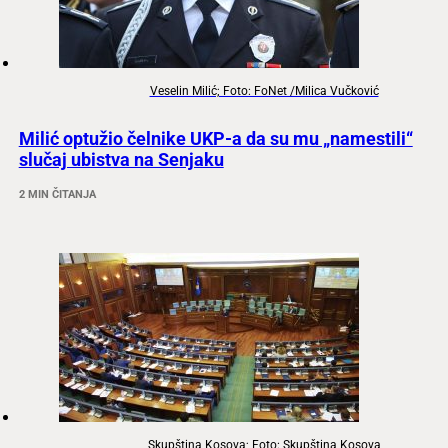
Veselin Milić; Foto: FoNet /Milica Vučković
Milić optužio čelnike UKP-a da su mu „namestili“
slučaj ubistva na Senjaku
2 MIN ČITANJA
Skupština Kosova; Foto: Skupština Kosova