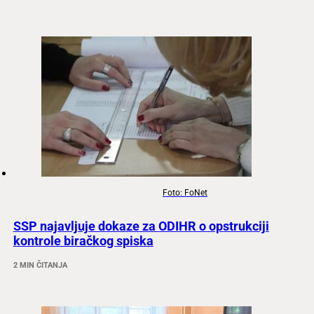
Foto: FoNet
SSP najavljuje dokaze za ODIHR o opstrukciji
kontrole biračkog spiska
2 MIN ČITANJA