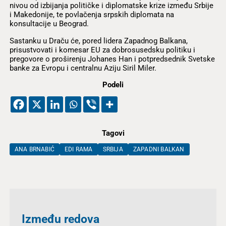
nivou od izbijanja političke i diplomatske krize između Srbije
i Makedonije, te povlačenja srpskih diplomata na
konsultacije u Beograd.
Sastanku u Draču će, pored lidera Zapadnog Balkana,
prisustvovati i komesar EU za dobrosusedsku politiku i
pregovore o proširenju Johanes Han i potpredsednik Svetske
banke za Evropu i centralnu Aziju Siril Miler.
Podeli
Tagovi
ANA BRNABIĆ
EDI RAMA
SRBIJA
ZAPADNI BALKAN
Između redova