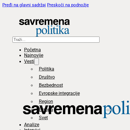
Pređi na glavni sadržaj
Preskoči na podnožje
Pretraga
Početna
Najnovije
Vesti
Politika
Društvo
Bezbednost
Evropske integracije
Region
Evropa
Svet
Analize