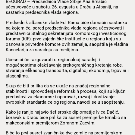
BEOGRAD – Predsednica Vlade Srbije Ana Brnabić
učestvovaće u subotu, 26. avgusta u Draču u Albaniji, na
sastanku predsednika vlada regiona.
Predsednik albanske vlade Edi Rama biće domaćin sastanka
na kojem će, pored predsednika vlada regiona učestvovati i
predstavnici Stalnog sekretarijata Komorskog investicionog
foruma (KIF), prve zajedničke institucije u regionu koju su
osnovale privredne komore ovih zemalja, saopštila je vladina
Kancelarija za saradnju sa medijima.
Učesnici će razgovarati o regionalnoj saradnji i
mogućnostima olakšavanja prekograničnog kretanja robe,
stvaranja efikasnog transporta, digitalnoj ekonomiji, trgovini i
ulaganjima.
Skup će biti prilika da se ukaže na značaj regionalne
stabilnosti i sprovođenja reformskih procesa, koji su ključni
preduslovi za ekonomski oporavak, razvoj i dostizanje
evropskih standarda celog regiona, navodi se u saopštenju.
Kako je ranije najavio šef srpske diplomatije Ivica Dačić,
boravak u Draču biće prilika za susret premijerke Brnabić sa
makedonskim premijerom Zoranom Zaevim.
Biće to prvi susret zvaničnika dve zemlje na premijerskom