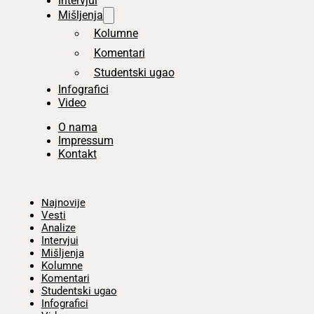
Intervjui
Mišljenja
Kolumne
Komentari
Studentski ugao
Infografici
Video
O nama
Impressum
Kontakt
Početna
Najnovije
Vesti
Analize
Intervjui
Mišljenja
Kolumne
Komentari
Studentski ugao
Infografici