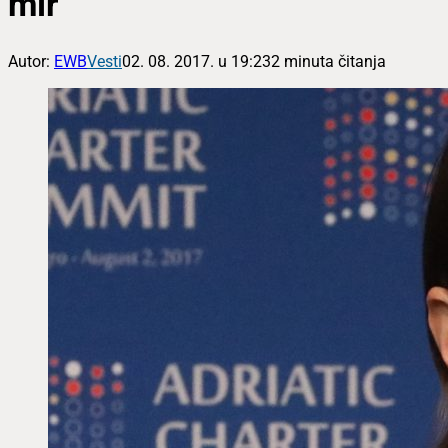
mir
Autor:
EWB
Vesti
02. 08. 2017. u 19:23
2 minuta čitanja