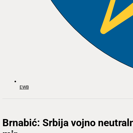
EWB
Brnabić: Srbija vojno neutral