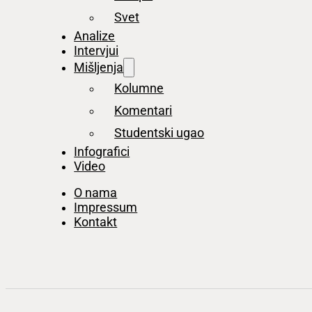
Svet
Analize
Intervjui
Mišljenja
Kolumne
Komentari
Studentski ugao
Infografici
Video
O nama
Impressum
Kontakt