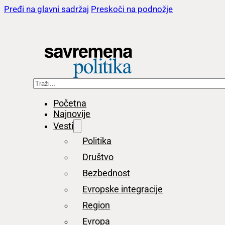
Pređi na glavni sadržaj
Preskoči na podnožje
Pretraga
Početna
Najnovije
Vesti
Politika
Društvo
Bezbednost
Evropske integracije
Region
Evropa