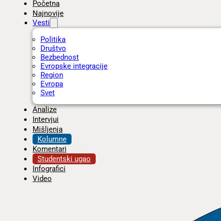
Početna
Najnovije
Vesti
Politika
Društvo
Bezbednost
Evropske integracije
Region
Evropa
Svet
Analize
Intervjui
Mišljenja
Kolumne
Komentari
Studentski ugao
Infografici
Video