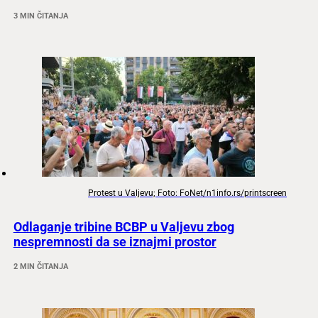
3 MIN ČITANJA
Protest u Valjevu; Foto: FoNet/n1info.rs/printscreen
Odlaganje tribine BCBP u Valjevu zbog
nespremnosti da se iznajmi prostor
2 MIN ČITANJA