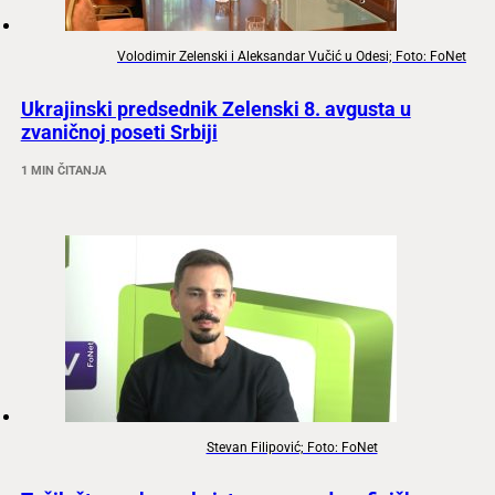
Volodimir Zelenski i Aleksandar Vučić u Odesi; Foto: FoNet
Ukrajinski predsednik Zelenski 8. avgusta u
zvaničnoj poseti Srbiji
1 MIN ČITANJA
Stevan Filipović; Foto: FoNet