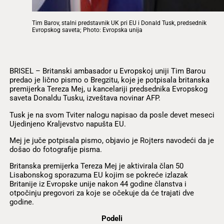
Tim Barov, stalni predstavnik UK pri EU i Donald Tusk, predsednik
Evropskog saveta; Photo: Evropska unija
BRISEL – Britanski ambasador u Evropskoj uniji Tim Barou
predao je lično pismo o Bregzitu, koje je potpisala britanska
premijerka Tereza Mej, u kancelariji predsednika Evropskog
saveta Donaldu Tusku, izveštava novinar AFP.
Tusk je na svom Tviter nalogu napisao da posle devet meseci
Ujedinjeno Kraljevstvo napušta EU.
Mej je juče potpisala pismo, objavio je Rojters navodeći da je
došao do fotografije pisma.
Britanska premijerka Tereza Mej je aktivirala član 50
Lisabonskog sporazuma EU kojim se pokreće izlazak
Britanije iz Evropske unije nakon 44 godine članstva i
otpočinju pregovori za koje se očekuje da će trajati dve
godine.
Podeli