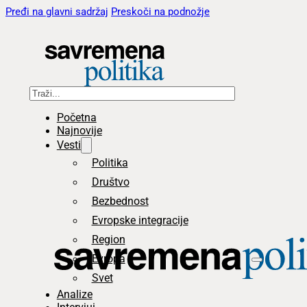
Pređi na glavni sadržaj
Preskoči na podnožje
Pretraga
Početna
Najnovije
Vesti
Politika
Društvo
Bezbednost
Evropske integracije
Region
Evropa
Svet
Analize