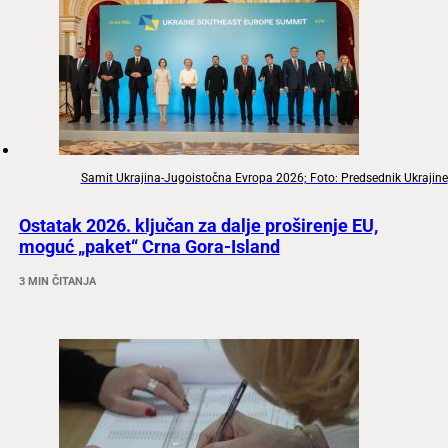
Samit Ukrajina-Jugoistočna Evropa 2026; Foto: Predsednik Ukrajine
Ostatak 2026. ključan za dalje proširenje EU,
moguć „paket“ Crna Gora-Island
3 MIN ČITANJA