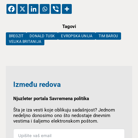
Tagovi
BREGZIT
DONALD TUSK
EVROPSKA UNIJA
TIM BAROU
VELIKA BRITANIJA
Između redova
Njuzleter portala Savremena politika
Šta je iza vesti koje oblikuju sadašnjost? Jednom
nedeljno donosimo ono što nedostaje dnevnim
vestima i šaljemo elektronskom poštom.