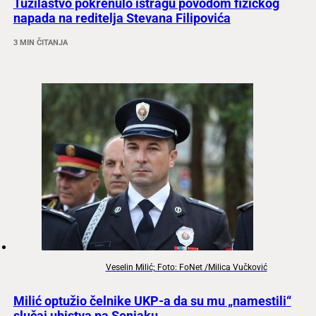
Tužilaštvo pokrenulo istragu povodom fizičkog
napada na reditelja Stevana Filipovića
3 MIN ČITANJA
Veselin Milić; Foto: FoNet /Milica Vučković
Milić optužio čelnike UKP-a da su mu „namestili“
slučaj ubistva na Senjaku