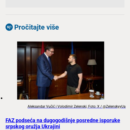
Pročitajte više
Aleksandar Vučić i Volodimir Zelenski; Foto: X / @ZelenskyyUa
FAZ podseća na dugogodišnje posredne isporuke
srpskog oružja Ukrajini