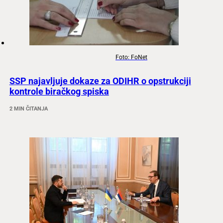
Foto: FoNet
SSP najavljuje dokaze za ODIHR o opstrukciji
kontrole biračkog spiska
2 MIN ČITANJA