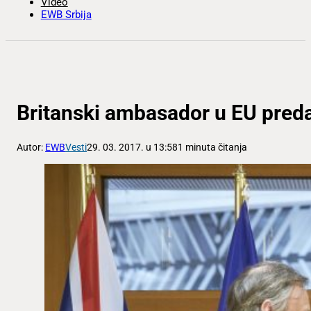
Video
EWB Srbija
Britanski ambasador u EU pred
Autor:
EWB
Vesti
29. 03. 2017. u 13:58
1 minuta čitanja