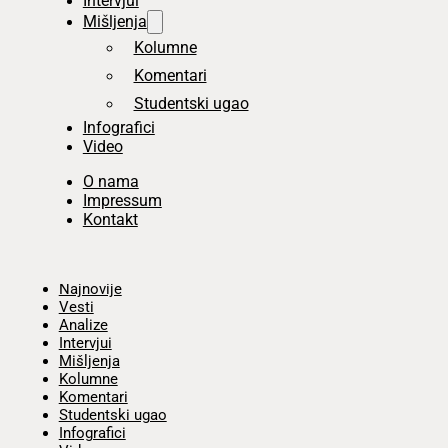
Intervjui
Mišljenja
Kolumne
Komentari
Studentski ugao
Infografici
Video
O nama
Impressum
Kontakt
Početna
Najnovije
Vesti
Analize
Intervjui
Mišljenja
Kolumne
Komentari
Studentski ugao
Infografici