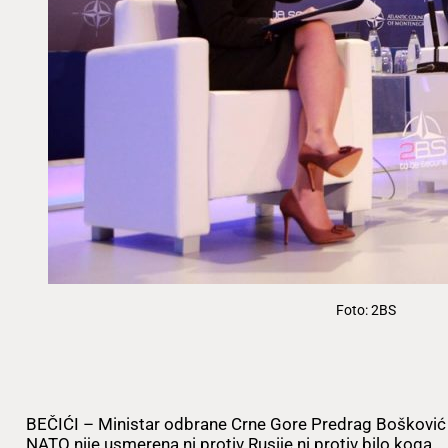
Foto: 2BS
BEČIĆI – Ministar odbrane Crne Gore Predrag Bošković iz
NATO nije usmerena ni protiv Rusije ni protiv bilo koga.