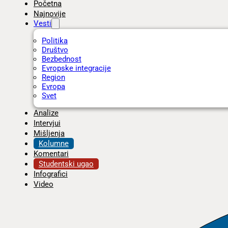
Početna
Najnovije
Vesti
Politika
Društvo
Bezbednost
Evropske integracije
Region
Evropa
Svet
Analize
Intervjui
Mišljenja
Kolumne
Komentari
Studentski ugao
Infografici
Video