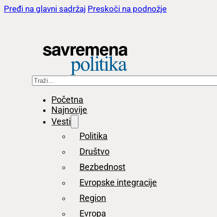
Pređi na glavni sadržaj
Preskoči na podnožje
Pretraga
Početna
Najnovije
Vesti
Politika
Društvo
Bezbednost
Evropske integracije
Region
Evropa