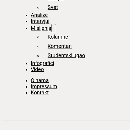
Svet
Analize
Intervjui
Mišljenja
Kolumne
Komentari
Studentski ugao
Infografici
Video
O nama
Impressum
Kontakt