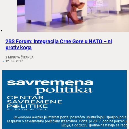
2BS Forum: Integracija Crne Gore u NATO – ni
protiv koga
2 MINUTA ČITANJA
12. 05. 2017.
Savremena politika
je internet portal posvećen unutrašnjoj i spoljnoj politic
raspravu o savremenim političkim izazovima. Portal je 2017. godine pokrenu
Srbija
, a od 2025. godine nastavlja sa ra