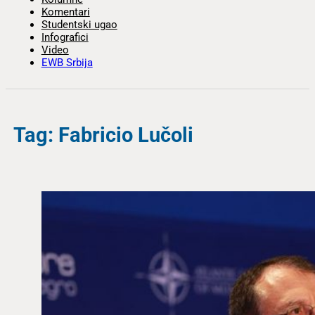
Komentari
Studentski ugao
Infografici
Video
EWB Srbija
Tag: Fabricio Lučoli