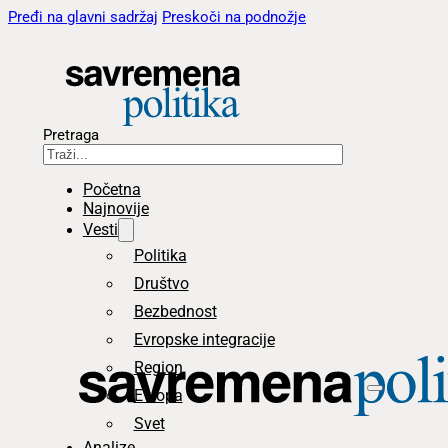
Pređi na glavni sadržaj
Preskoči na podnožje
Pretraga
Početna
Najnovije
Vesti
Politika
Društvo
Bezbednost
Evropske integracije
Region
Evropa
Svet
Analize