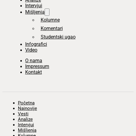
Intervjui
Mišljenja
Kolumne
Komentari
Studentski ugao
Infografici
Video
O nama
Impressum
Kontakt
Početna
Najnovije
Vesti
Analize
Intervjui
Mišljenja
Kolumne