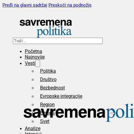
Pređi na glavni sadržaj
Preskoči na podnožje
Pretraga
Početna
Najnovije
Vesti
Politika
Društvo
Bezbednost
Evropske integracije
Region
Evropa
Svet
Analize