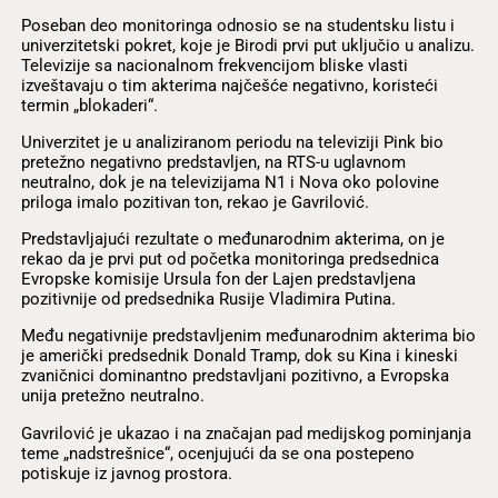
Poseban deo monitoringa odnosio se na studentsku listu i
univerzitetski pokret, koje je Birodi prvi put uključio u analizu.
Televizije sa nacionalnom frekvencijom bliske vlasti
izveštavaju o tim akterima najčešće negativno, koristeći
termin „blokaderi“.
Univerzitet je u analiziranom periodu na televiziji Pink bio
pretežno negativno predstavljen, na RTS-u uglavnom
neutralno, dok je na televizijama N1 i Nova oko polovine
priloga imalo pozitivan ton, rekao je Gavrilović.
Predstavljajući rezultate o međunarodnim akterima, on je
rekao da je prvi put od početka monitoringa predsednica
Evropske komisije Ursula fon der Lajen predstavljena
pozitivnije od predsednika Rusije Vladimira Putina.
Među negativnije predstavljenim međunarodnim akterima bio
je američki predsednik Donald Tramp, dok su Kina i kineski
zvaničnici dominantno predstavljani pozitivno, a Evropska
unija pretežno neutralno.
Gavrilović je ukazao i na značajan pad medijskog pominjanja
teme „nadstrešnice“, ocenjujući da se ona postepeno
potiskuje iz javnog prostora.