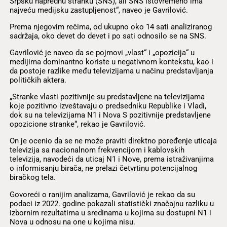
Srpsku naprednu stranku (SNS), ali SNS istovremeno ima
najveću medijsku zastupljenost“, naveo je Gavrilović.
Prema njegovim rečima, od ukupno oko 14 sati analiziranog
sadržaja, oko devet do devet i po sati odnosilo se na SNS.
Gavrilović je naveo da se pojmovi „vlast“ i „opozicija“ u
medijima dominantno koriste u negativnom kontekstu, kao i
da postoje razlike među televizijama u načinu predstavljanja
političkih aktera.
„Stranke vlasti pozitivnije su predstavljene na televizijama
koje pozitivno izveštavaju o predsedniku Republike i Vladi,
dok su na televizijama N1 i Nova S pozitivnije predstavljene
opozicione stranke“, rekao je Gavrilović.
On je ocenio da se ne može praviti direktno poređenje uticaja
televizija sa nacionalnom frekvencijom i kablovskih
televizija, navodeći da uticaj N1 i Nove, prema istraživanjima
o informisanju birača, ne prelazi četvrtinu potencijalnog
biračkog tela.
Govoreći o ranijim analizama, Gavrilović je rekao da su
podaci iz 2022. godine pokazali statistički značajnu razliku u
izbornim rezultatima u sredinama u kojima su dostupni N1 i
Nova u odnosu na one u kojima nisu.