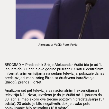
Aleksandar Vučić; Foto: FoNet
BEOGRAD – Predsednik Srbije Aleksandar Vučić bio je od 1.
januara do 30. aprila ove godine prisutan 67 sati u centralnim
informativnim emisijama na sedam televizija, pokazuje danas
predstavljeni monitoring Biroa za društvena istraživanja
(Birodi), prenosi FoNet.
Analizom rad pet televizija sa nacionalnim frekvencijama i
televizija N1 i Nova, utvrđeno je da je Vučić od 1. januara do
30. aprila imao skoro dve trećine pozitivnih predstavljanja (57
odsto), 23 odsto je bilo negativnih, dok je svako peto
pojavljivanje bilo neutralno (18,8 odsto).