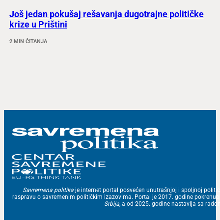
Još jedan pokušaj rešavanja dugotrajne političke
krize u Prištini
2 MIN ČITANJA
Savremena politika
je internet portal posvećen unutrašnjoj i spoljnoj politic
raspravu o savremenim političkim izazovima. Portal je 2017. godine pokrenu
Srbija
, a od 2025. godine nastavlja sa ra