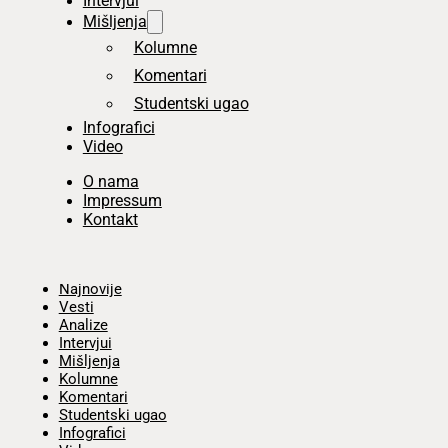
Intervjui
Mišljenja
Kolumne
Komentari
Studentski ugao
Infografici
Video
O nama
Impressum
Kontakt
Početna
Najnovije
Vesti
Analize
Intervjui
Mišljenja
Kolumne
Komentari
Studentski ugao
Infografici