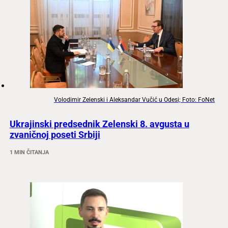
Volodimir Zelenski i Aleksandar Vučić u Odesi; Foto: FoNet
Ukrajinski predsednik Zelenski 8. avgusta u
zvaničnoj poseti Srbiji
1 MIN ČITANJA