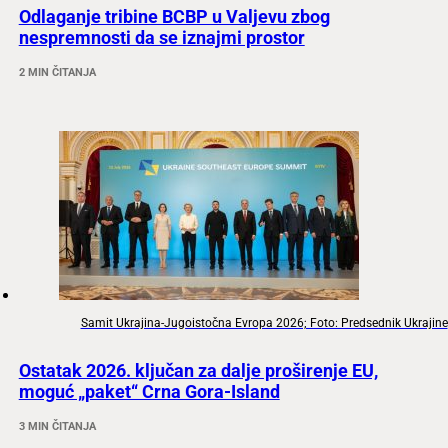
Odlaganje tribine BCBP u Valjevu zbog
nespremnosti da se iznajmi prostor
2 MIN ČITANJA
Samit Ukrajina-Jugoistočna Evropa 2026; Foto: Predsednik Ukrajine
Ostatak 2026. ključan za dalje proširenje EU,
moguć „paket“ Crna Gora-Island
3 MIN ČITANJA