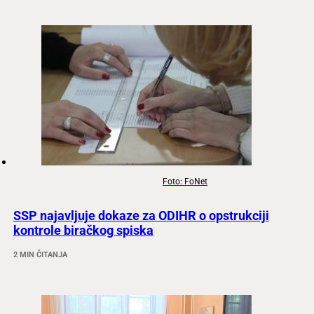
Foto: FoNet
SSP najavljuje dokaze za ODIHR o opstrukciji
kontrole biračkog spiska
2 MIN ČITANJA