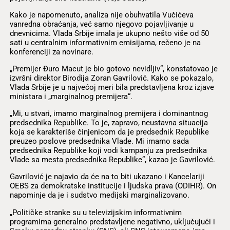
Kako je napomenuto, analiza nije obuhvatila Vučićeva
vanredna obraćanja, već samo njegovo pojavljivanje u
dnevnicima. Vlada Srbije imala je ukupno nešto više od 50
sati u centralnim informativnim emisijama, rečeno je na
konferenciji za novinare.
„Premijer Đuro Macut je bio gotovo nevidljiv“, konstatovao je
izvršni direktor Birodija Zoran Gavrilović. Kako se pokazalo,
Vlada Srbije je u najvećoj meri bila predstavljena kroz izjave
ministara i „marginalnog premijera“.
„Mi, u stvari, imamo marginalnog premijera i dominantnog
predsednika Republike. To je, zapravo, neustavna situacija
koja se karakteriše činjenicom da je predsednik Republike
preuzeo poslove predsednika Vlade. Mi imamo sada
predsednika Republike koji vodi kampanju za predsednika
Vlade sa mesta predsednika Republike“, kazao je Gavrilović.
Gavrilović je najavio da će na to biti ukazano i Kancelariji
OEBS za demokratske institucije i ljudska prava (ODIHR). On
napominje da je i sudstvo medijski marginalizovano.
„Političke stranke su u televizijskim informativnim
programima generalno predstavljene negativno, uključujući i