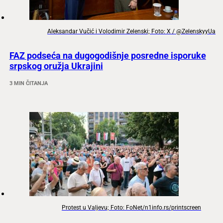
Aleksandar Vučić i Volodimir Zelenski; Foto: X / @ZelenskyyUa
FAZ podseća na dugogodišnje posredne isporuke
srpskog oružja Ukrajini
3 MIN ČITANJA
Protest u Valjevu; Foto: FoNet/n1info.rs/printscreen