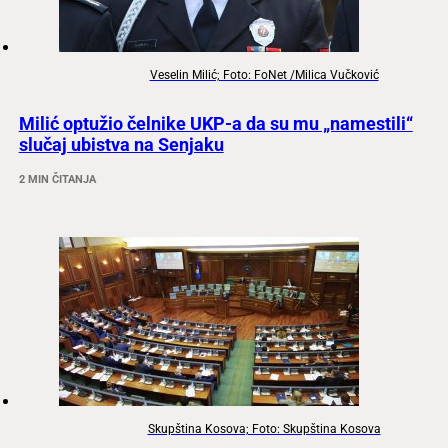
Veselin Milić; Foto: FoNet /Milica Vučković
Milić optužio čelnike UKP-a da su mu „namestili“
slučaj ubistva na Senjaku
2 MIN ČITANJA
Skupština Kosova; Foto: Skupština Kosova