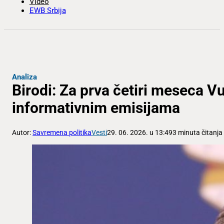
Video
EWB Srbija
Analiza
Birodi: Za prva četiri meseca Vu
informativnim emisijama
Autor:
Savremena politika
Vesti
29. 06. 2026. u 13:49
3 minuta čitanja