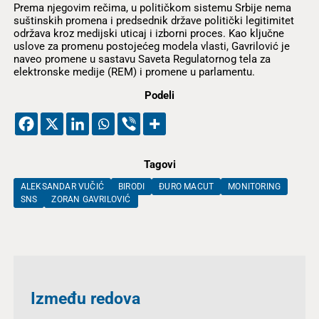
Prema njegovim rečima, u političkom sistemu Srbije nema
suštinskih promena i predsednik države politički legitimitet
održava kroz medijski uticaj i izborni proces. Kao ključne
uslove za promenu postojećeg modela vlasti, Gavrilović je
naveo promene u sastavu Saveta Regulatornog tela za
elektronske medije (REM) i promene u parlamentu.
Podeli
Tagovi
ALEKSANDAR VUČIĆ
BIRODI
ĐURO MACUT
MONITORING
SNS
ZORAN GAVRILOVIĆ
Između redova