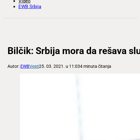
Video
EWB Srbija
Bilčik: Srbija mora da rešava sl
Autor:
EWB
Vesti
25. 03. 2021. u 11:03
4 minuta čitanja