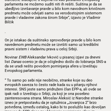
parlamenta ne možemo suditi niti ih rešiti. Suština je da se
ubedljivo izvršavanje pravde u bilo kom navodnom krivičnom
predmetu može odvijati samo sa verodostojnim sistemom
pravde i vladavine zakona širom Srbije“, izjavio je Vladimir
Bilčik
.
On je istakao da suštinsko sprovođenje pravde u bilo kom
navedenom predmetu može se izvršiti samo uz kredibilni
pravni sistem i vladavinu prava u celoj Srbiji.
Novinar
EWB
Aleksandar Ivković u pisanoj izjavi za dnevni
list
Danas
ocenio je da je očigledno došlo do lobiranja SNS-a
da se uradi nešto povodom pominjanja afera u Izveštaju
Evropskog parlamenta.
“ To samo po sebi nije neobično, stranke koje su deo
evropskih saveza to često rade kada su u pitanju njihovi
interesi. SNS jeste samo pridruženi član EPP-a, ali ovde se
ipak radi o Izveštaju o Srbiji, za koji je ona posebno
zainteresovana strana. Miroslav Aleksić iz Narodne stranke
izneo je pretpostavku da je optužnica „Jovanjica 2“ brzo
potvrđena, između ostalog, kako bi to poslužilo kao dovoljan