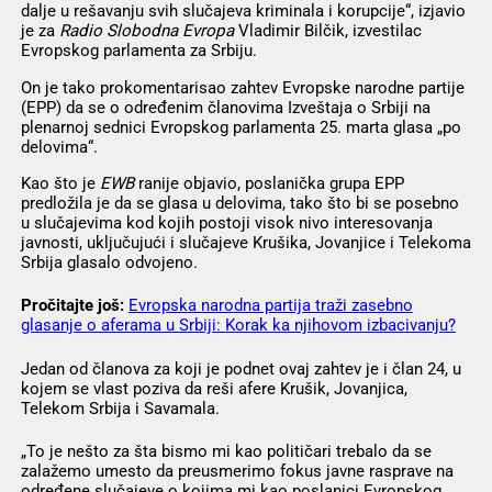
dalje u rešavanju svih slučajeva kriminala i korupcije“, izjavio
je za
Radio Slobodna Evropa
Vladimir Bilčik, izvestilac
Evropskog parlamenta za Srbiju.
On je tako prokomentarisao zahtev Evropske narodne partije
(EPP) da se o određenim članovima Izveštaja o Srbiji na
plenarnoj sednici Evropskog parlamenta 25. marta glasa „po
delovima“.
Kao što je
EWB
ranije objavio, poslanička grupa EPP
predložila je da se glasa u delovima, tako što bi se posebno
u slučajevima kod kojih postoji visok nivo interesovanja
javnosti, uključujući i slučajeve Krušika, Jovanjice i Telekoma
Srbija glasalo odvojeno.
Pročitajte još:
Evropska narodna partija traži zasebno
glasanje o aferama u Srbiji: Korak ka njihovom izbacivanju?
Jedan od članova za koji je podnet ovaj zahtev je i član 24, u
kojem se vlast poziva da reši afere Krušik, Jovanjica,
Telekom Srbija i Savamala.
„To je nešto za šta bismo mi kao političari trebalo da se
zalažemo umesto da preusmerimo fokus javne rasprave na
određene slučajeve o kojima mi kao poslanici Evropskog