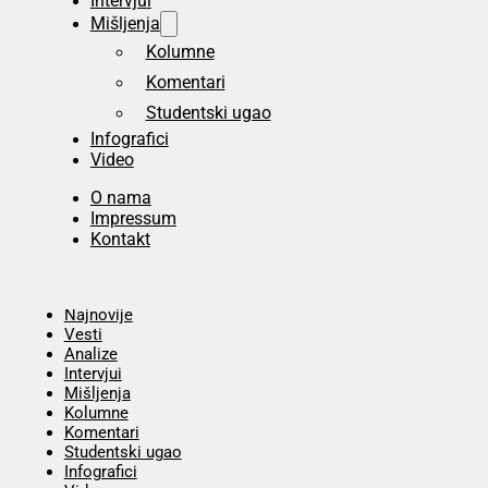
Intervjui
Mišljenja
Kolumne
Komentari
Studentski ugao
Infografici
Video
O nama
Impressum
Kontakt
Početna
Najnovije
Vesti
Analize
Intervjui
Mišljenja
Kolumne
Komentari
Studentski ugao
Infografici