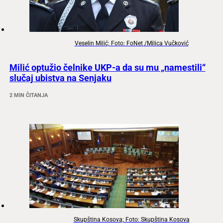
Veselin Milić; Foto: FoNet /Milica Vučković
Milić optužio čelnike UKP-a da su mu „namestili“
slučaj ubistva na Senjaku
2 MIN ČITANJA
Skupština Kosova; Foto: Skupština Kosova