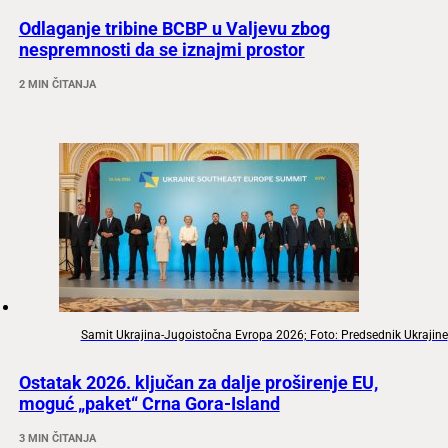
Odlaganje tribine BCBP u Valjevu zbog
nespremnosti da se iznajmi prostor
2 MIN ČITANJA
Samit Ukrajina-Jugoistočna Evropa 2026; Foto: Predsednik Ukrajine
Ostatak 2026. ključan za dalje proširenje EU,
moguć „paket“ Crna Gora-Island
3 MIN ČITANJA