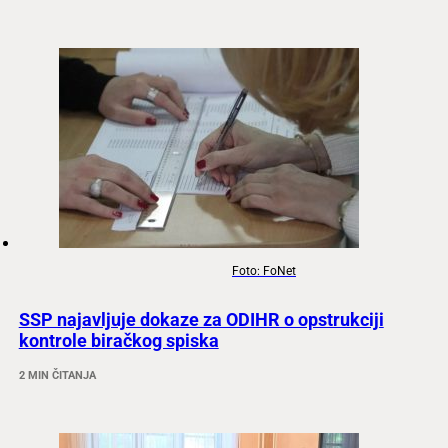
Foto: FoNet
SSP najavljuje dokaze za ODIHR o opstrukciji
kontrole biračkog spiska
2 MIN ČITANJA