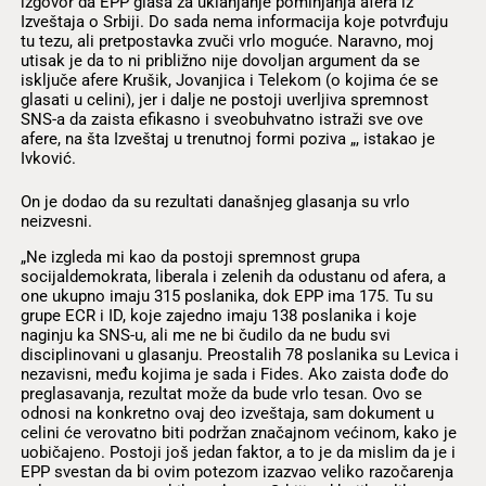
izgovor da EPP glasa za uklanjanje pominjanja afera iz
Izveštaja o Srbiji. Do sada nema informacija koje potvrđuju
tu tezu, ali pretpostavka zvuči vrlo moguće. Naravno, moj
utisak je da to ni približno nije dovoljan argument da se
isključe afere Krušik, Jovanjica i Telekom (o kojima će se
glasati u celini), jer i dalje ne postoji uverljiva spremnost
SNS-a da zaista efikasno i sveobuhvatno istraži sve ove
afere, na šta Izveštaj u trenutnoj formi poziva „, istakao je
Ivković.
On je dodao da su rezultati današnjeg glasanja su vrlo
neizvesni.
„Ne izgleda mi kao da postoji spremnost grupa
socijaldemokrata, liberala i zelenih da odustanu od afera, a
one ukupno imaju 315 poslanika, dok EPP ima 175. Tu su
grupe ECR i ID, koje zajedno imaju 138 poslanika i koje
naginju ka SNS-u, ali me ne bi čudilo da ne budu svi
disciplinovani u glasanju. Preostalih 78 poslanika su Levica i
nezavisni, među kojima je sada i Fides. Ako zaista dođe do
preglasavanja, rezultat može da bude vrlo tesan. Ovo se
odnosi na konkretno ovaj deo izveštaja, sam dokument u
celini će verovatno biti podržan značajnom većinom, kako je
uobičajeno. Postoji još jedan faktor, a to je da mislim da je i
EPP svestan da bi ovim potezom izazvao veliko razočarenja