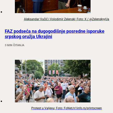
Aleksandar Vučić i Volodimir Zelenski; Foto: X / @ZelenskyyUa
FAZ podseća na dugogodišnje posredne isporuke
srpskog oružja Ukrajini
3 MIN ČITANJA
Protest u Valjevu; Foto: FoNet/n1info.rs/printscreen