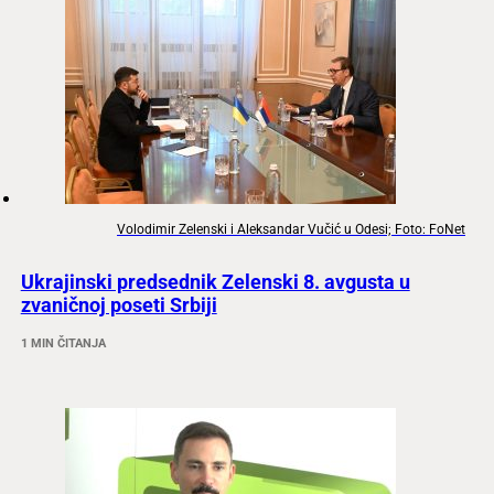
Volodimir Zelenski i Aleksandar Vučić u Odesi; Foto: FoNet
Ukrajinski predsednik Zelenski 8. avgusta u
zvaničnoj poseti Srbiji
1 MIN ČITANJA