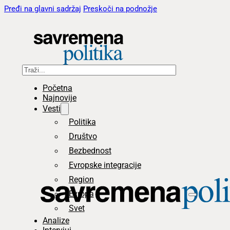
Pređi na glavni sadržaj
Preskoči na podnožje
Pretraga
Početna
Najnovije
Vesti
Politika
Društvo
Bezbednost
Evropske integracije
Region
Evropa
Svet
Analize