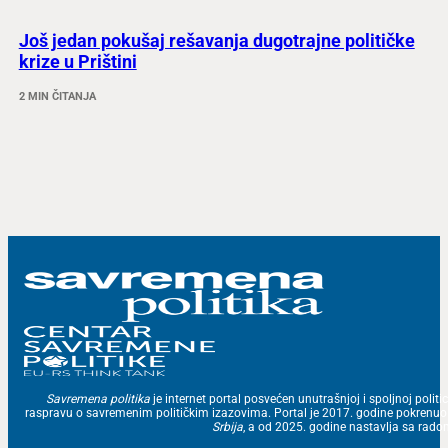
Još jedan pokušaj rešavanja dugotrajne političke
krize u Prištini
2 MIN ČITANJA
Savremena politika
je internet portal posvećen unutrašnjoj i spoljnoj politic
raspravu o savremenim političkim izazovima. Portal je 2017. godine pokrenu
Srbija
, a od 2025. godine nastavlja sa ra