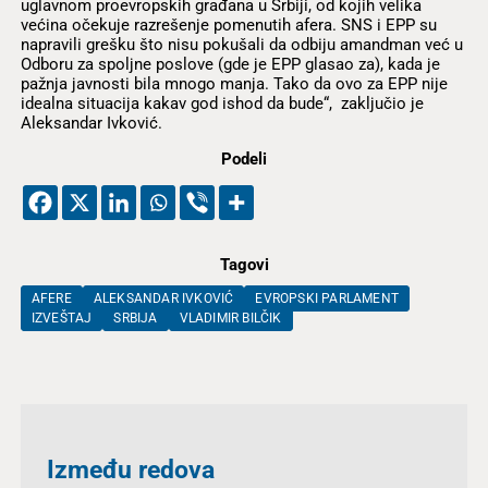
uglavnom proevropskih građana u Srbiji, od kojih velika
većina očekuje razrešenje pomenutih afera. SNS i EPP su
napravili grešku što nisu pokušali da odbiju amandman već u
Odboru za spoljne poslove (gde je EPP glasao za), kada je
pažnja javnosti bila mnogo manja. Tako da ovo za EPP nije
idealna situacija kakav god ishod da bude“, zaključio je
Aleksandar Ivković.
Podeli
Tagovi
AFERE
ALEKSANDAR IVKOVIĆ
EVROPSKI PARLAMENT
IZVEŠTAJ
SRBIJA
VLADIMIR BILČIK
Između redova