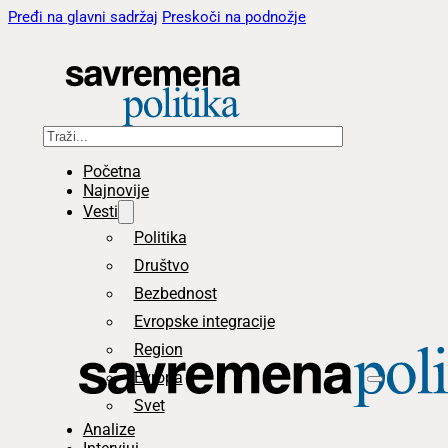
Pređi na glavni sadržaj
Preskoči na podnožje
Pretraga
Početna
Najnovije
Vesti
Politika
Društvo
Bezbednost
Evropske integracije
Region
Evropa
Svet
Analize