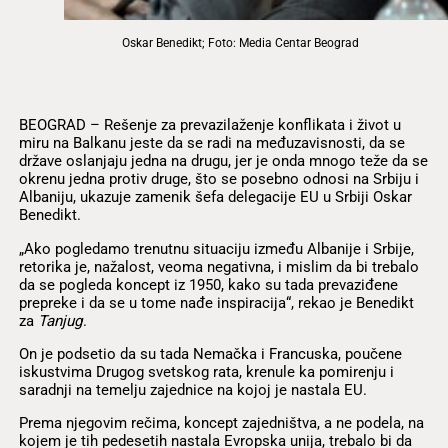
Oskar Benedikt; Foto: Media Centar Beograd
BEOGRAD – Rešenje za prevazilaženje konflikata i život u
miru na Balkanu jeste da se radi na međuzavisnosti, da se
države oslanjaju jedna na drugu, jer je onda mnogo teže da se
okrenu jedna protiv druge, što se posebno odnosi na Srbiju i
Albaniju, ukazuje zamenik šefa delegacije EU u Srbiji Oskar
Benedikt.
„Ako pogledamo trenutnu situaciju između Albanije i Srbije,
retorika je, nažalost, veoma negativna, i mislim da bi trebalo
da se pogleda koncept iz 1950, kako su tada prevaziđene
prepreke i da se u tome nađe inspiracija“, rekao je Benedikt
za
Tanjug
.
On je podsetio da su tada Nemačka i Francuska, poučene
iskustvima Drugog svetskog rata, krenule ka pomirenju i
saradnji na temelju zajednice na kojoj je nastala EU.
Prema njegovim rečima, koncept zajedništva, a ne podela, na
kojem je tih pedesetih nastala Evropska unija, trebalo bi da