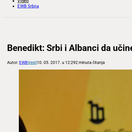
Video
EWB Srbija
Benedikt: Srbi i Albanci da uči
Autor:
EWB
Vesti
10. 05. 2017. u 12:29
2 minuta čitanja