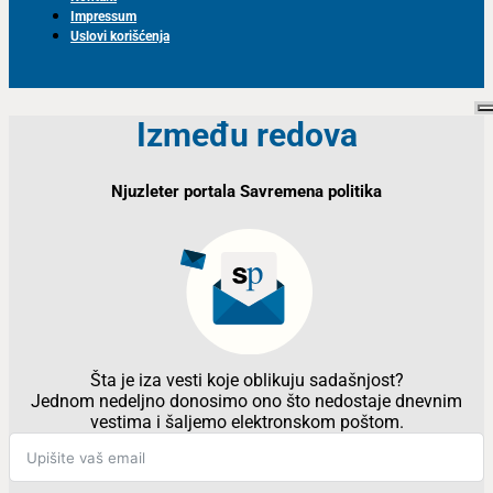
Impressum
Uslovi korišćenja
Između redova
Njuzleter portala Savremena politika
Šta je iza vesti koje oblikuju sadašnjost?
Jednom nedeljno donosimo ono što nedostaje dnevnim
vestima i šaljemo elektronskom poštom.