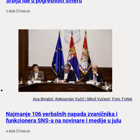
Srbija ide u pogrešnom smeru
3 MIN ČITANJA
Ana Brnabić, Aleksandar Vučić i Miloš Vučević; Foto: FoNet
Najmanje 106 verbalnih napada zvaničnika i
funkcionera SNS-a na novinare i medije u julu
4 MIN ČITANJA