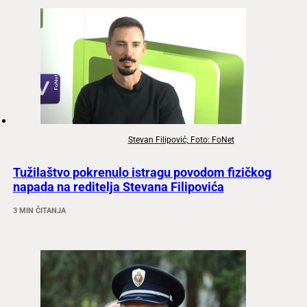
Stevan Filipović; Foto: FoNet
Tužilaštvo pokrenulo istragu povodom fizičkog
napada na reditelja Stevana Filipovića
3 MIN ČITANJA