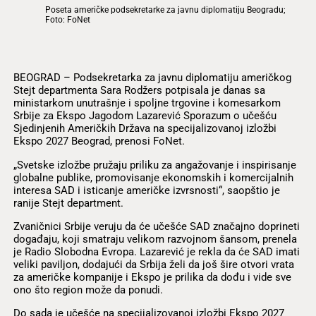
Poseta američke podsekretarke za javnu diplomatiju Beogradu;
Foto: FoNet
BEOGRAD – Podsekretarka za javnu diplomatiju američkog
Stejt departmenta Sara Rodžers potpisala je danas sa
ministarkom unutrašnje i spoljne trgovine i komesarkom
Srbije za Ekspo Jagodom Lazarević Sporazum o učešću
Sjedinjenih Američkih Država na specijalizovanoj izložbi
Ekspo 2027 Beograd, prenosi FoNet.
„Svetske izložbe pružaju priliku za angažovanje i inspirisanje
globalne publike, promovisanje ekonomskih i komercijalnih
interesa SAD i isticanje američke izvrsnosti“, saopštio je
ranije Stejt department.
Zvaničnici Srbije veruju da će učešće SAD značajno doprineti
događaju, koji smatraju velikom razvojnom šansom, prenela
je Radio Slobodna Evropa. Lazarević je rekla da će SAD imati
veliki paviljon, dodajući da Srbija želi da još šire otvori vrata
za američke kompanije i Ekspo je prilika da dođu i vide sve
ono što region može da ponudi.
Do sada je učešće na specijalizovanoj izložbi Ekspo 2027