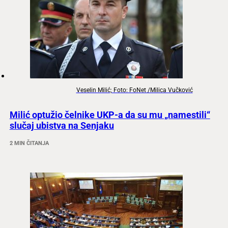
Veselin Milić; Foto: FoNet /Milica Vučković
Milić optužio čelnike UKP-a da su mu „namestili“
slučaj ubistva na Senjaku
2 MIN ČITANJA