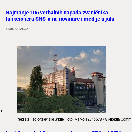
Najmanje 106 verbalnih napada zvaničnika i
funkcionera SNS-a na novinare i medije u julu
4 MIN ČITANJA
Sedište Radio-televizije Srbije; Foto: Marko 12345678 /WIkipedia Com