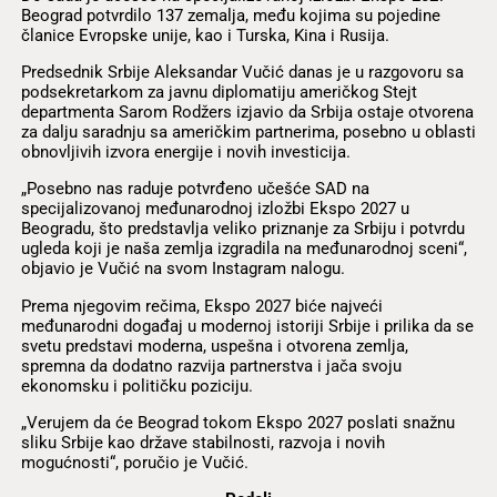
Beograd potvrdilo 137 zemalja, među kojima su pojedine
članice Evropske unije, kao i Turska, Kina i Rusija.
Predsednik Srbije Aleksandar Vučić danas je u razgovoru sa
podsekretarkom za javnu diplomatiju američkog Stejt
departmenta Sarom Rodžers izjavio da Srbija ostaje otvorena
za dalju saradnju sa američkim partnerima, posebno u oblasti
obnovljivih izvora energije i novih investicija.
„Posebno nas raduje potvrđeno učešće SAD na
specijalizovanoj međunarodnoj izložbi Ekspo 2027 u
Beogradu, što predstavlja veliko priznanje za Srbiju i potvrdu
ugleda koji je naša zemlja izgradila na međunarodnoj sceni“,
objavio je Vučić na svom Instagram nalogu.
Prema njegovim rečima, Ekspo 2027 biće najveći
međunarodni događaj u modernoj istoriji Srbije i prilika da se
svetu predstavi moderna, uspešna i otvorena zemlja,
spremna da dodatno razvija partnerstva i jača svoju
ekonomsku i političku poziciju.
„Verujem da će Beograd tokom Ekspo 2027 poslati snažnu
sliku Srbije kao države stabilnosti, razvoja i novih
mogućnosti“, poručio je Vučić.