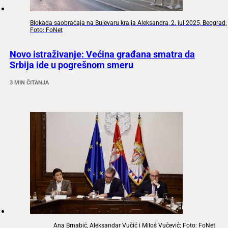
Blokada saobraćaja na Bulevaru kralja Aleksandra, 2. jul 2025, Beograd;
Foto: FoNet
Novo istraživanje: Većina građana smatra da
Srbija ide u pogrešnom smeru
3 MIN ČITANJA
Ana Brnabić, Aleksandar Vučić i Miloš Vučević; Foto: FoNet