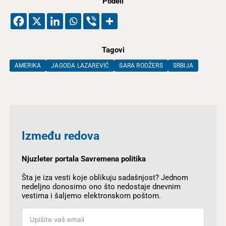
Podeli
Tagovi
AMERIKA
JAGODA LAZAREVIĆ
SARA RODŽERS
SRBIJA
Između redova
Njuzleter portala Savremena politika
Šta je iza vesti koje oblikuju sadašnjost? Jednom
nedeljno donosimo ono što nedostaje dnevnim
vestima i šaljemo elektronskom poštom.