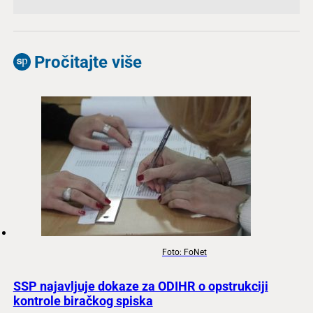
Pročitajte više
Foto: FoNet
SSP najavljuje dokaze za ODIHR o opstrukciji
kontrole biračkog spiska