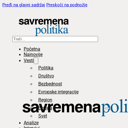
Pređi na glavni sadržaj
Preskoči na podnožje
Pretraga
Početna
Najnovije
Vesti
Politika
Društvo
Bezbednost
Evropske integracije
Region
Evropa
Svet
Analize