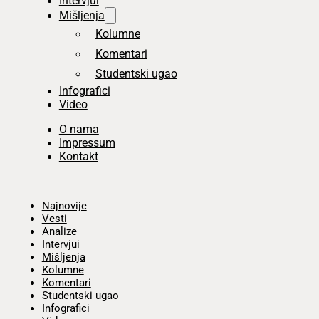
Intervjui
Mišljenja
Kolumne
Komentari
Studentski ugao
Infografici
Video
O nama
Impressum
Kontakt
Početna
Najnovije
Vesti
Analize
Intervjui
Mišljenja
Kolumne
Komentari
Studentski ugao
Infografici