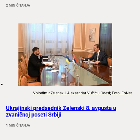
2 MIN ČITANJA
Volodimir Zelenski i Aleksandar Vučić u Odesi; Foto: FoNet
Ukrajinski predsednik Zelenski 8. avgusta u
zvaničnoj poseti Srbiji
1 MIN ČITANJA