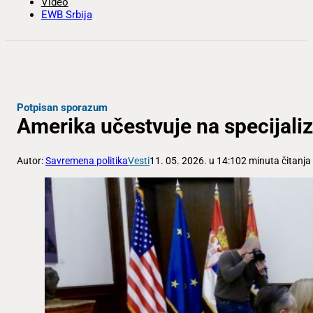
Video
EWB Srbija
Potpisan sporazum
Amerika učestvuje na specijali
Autor:
Savremena politika
Vesti
11. 05. 2026. u 14:10
2 minuta čitanja