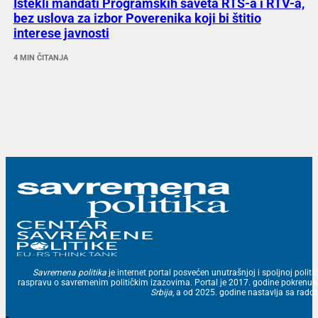
Istekli mandati Programskih saveta RTS-a i RTV-a,
bez uslova za izbor Poverenika koji bi štitio
interese javnosti
4 MIN ČITANJA
Savremena politika
je internet portal posvećen unutrašnjoj i spoljnoj politic
raspravu o savremenim političkim izazovima. Portal je 2017. godine pokrenu
Srbija
, a od 2025. godine nastavlja sa ra