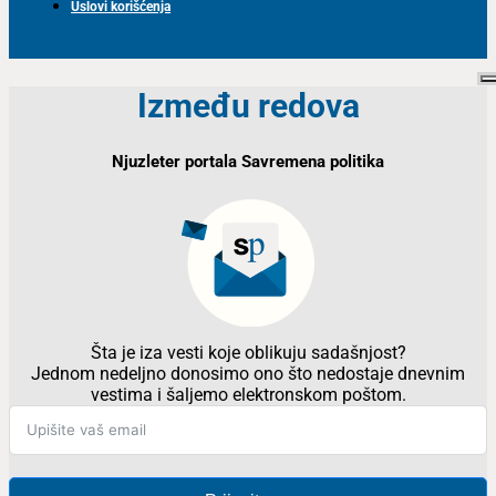
Uslovi korišćenja
Između redova
Njuzleter portala Savremena politika
Šta je iza vesti koje oblikuju sadašnjost?
Jednom nedeljno donosimo ono što nedostaje dnevnim
vestima i šaljemo elektronskom poštom.