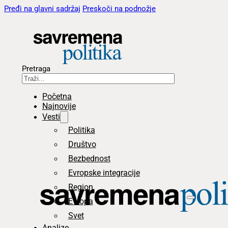
Pređi na glavni sadržaj
Preskoči na podnožje
Pretraga
Početna
Najnovije
Vesti
Politika
Društvo
Bezbednost
Evropske integracije
Region
Evropa
Svet
Analize