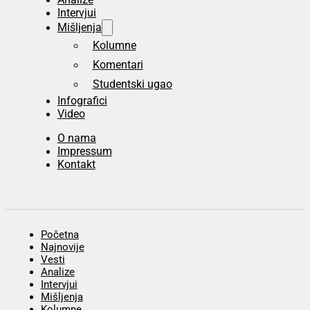
Intervjui
Mišljenja
Kolumne
Komentari
Studentski ugao
Infografici
Video
O nama
Impressum
Kontakt
Početna
Najnovije
Vesti
Analize
Intervjui
Mišljenja
Kolumne