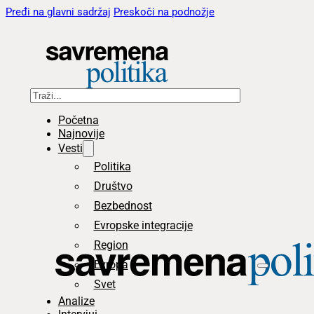
Pređi na glavni sadržaj
Preskoči na podnožje
Pretraga
Početna
Najnovije
Vesti
Politika
Društvo
Bezbednost
Evropske integracije
Region
Evropa
Svet
Analize