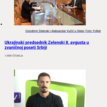
Volodimir Zelenski i Aleksandar Vučić u Odesi; Foto: FoNet
Ukrajinski predsednik Zelenski 8. avgusta u
zvaničnoj poseti Srbiji
1 MIN ČITANJA