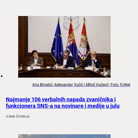
Ana Brnabić, Aleksandar Vučić i Miloš Vučević; Foto: FoNet
Najmanje 106 verbalnih napada zvaničnika i
funkcionera SNS-a na novinare i medije u julu
4 MIN ČITANJA