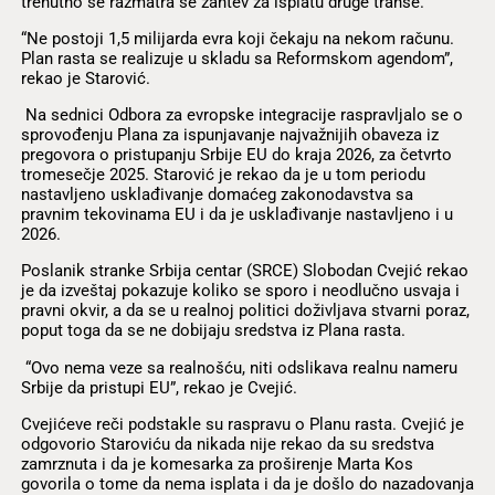
trenutno se razmatra se zahtev za isplatu druge tranše.
“Ne postoji 1,5 milijarda evra koji čekaju na nekom računu.
Plan rasta se realizuje u skladu sa Reformskom agendom”,
rekao je Starović.
Na sednici Odbora za evropske integracije raspravljalo se o
sprovođenju Plana za ispunjavanje najvažnijih obaveza iz
pregovora o pristupanju Srbije EU do kraja 2026, za četvrto
tromesečje 2025. Starović je rekao da je u tom periodu
nastavljeno usklađivanje domaćeg zakonodavstva sa
pravnim tekovinama EU i da je usklađivanje nastavljeno i u
2026.
Poslanik stranke Srbija centar (SRCE) Slobodan Cvejić rekao
je da izveštaj pokazuje koliko se sporo i neodlučno usvaja i
pravni okvir, a da se u realnoj politici doživljava stvarni poraz,
poput toga da se ne dobijaju sredstva iz Plana rasta.
“Ovo nema veze sa realnošću, niti odslikava realnu nameru
Srbije da pristupi EU”, rekao je Cvejić.
Cvejićeve reči podstakle su raspravu o Planu rasta. Cvejić je
odgovorio Staroviću da nikada nije rekao da su sredstva
zamrznuta i da je komesarka za proširenje Marta Kos
govorila o tome da nema isplata i da je došlo do nazadovanja