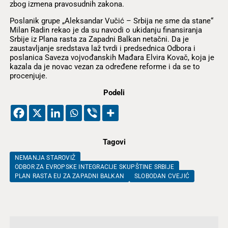
zbog izmena pravosudnih zakona.
Poslanik grupe „Aleksandar Vučić – Srbija ne sme da stane“
Milan Radin rekao je da su navodi o ukidanju finansiranja
Srbije iz Plana rasta za Zapadni Balkan netačni. Da je
zaustavljanje sredstava laž tvrdi i predsednica Odbora i
poslanica Saveza vojvođanskih Mađara Elvira Kovač, koja je
kazala da je novac vezan za određene reforme i da se to
procenjuje.
Podeli
Tagovi
NEMANJA STAROVIŽ
ODBOR ZA EVROPSKE INTEGRACIJE SKUPŠTINE SRBIJE
PLAN RASTA EU ZA ZAPADNI BALKAN
SLOBODAN CVEJIĆ