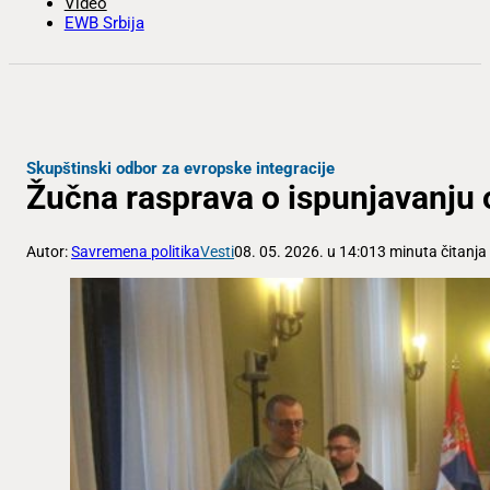
Video
EWB Srbija
Skupštinski odbor za evropske integracije
Žučna rasprava o ispunjavanju 
Autor:
Savremena politika
Vesti
08. 05. 2026. u 14:01
3 minuta čitanja