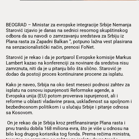
BEOGRAD – Ministar za evropske integracije Srbije Nemanja
Starović izjavio je danas na sednici resornog skupštinskog
odbora da su navodi o zamrzavanju sredstava za Srbiju iz
Plana rasta za Zapadni Balkan “, potpuno lažna vest plasirana
na senzacionalistički način, prenosi FoNet.
Starović je rekao i da je portparol Evropske komisije Markus
Lambert kazao na konferenciji za novinare da sredstva nisu
zamrznuta, niti da je u pitanju bilo šta slično. Starović je
dodao da postoji proces kontinuirane procene za isplatu.
Kako je naveo, Srbija na oko šest meseci podnosi zahtev za
isplatu na osnovu ispunjenosti Reformske agende, a
Evropska unija (EU) potom proverava ispunjenost, ali i
reforme u oblasti vladavine prava, usklađenost sa spoljnom i
bezbednosnom politikom i u slučaju Srbije i pitanje odnosa
sa Kosovom.
On je rekao da je Srbija kroz pretfinansiranje Plana rasta i
prvu tranšu dobila 168 miliona evra, što je više u odnosu na
bilo kog drugog korisnika tog fonda. Prema rečima ministra,