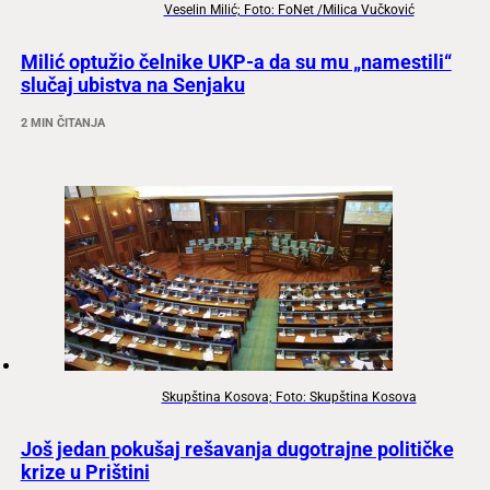
Veselin Milić; Foto: FoNet /Milica Vučković
Milić optužio čelnike UKP-a da su mu „namestili“
slučaj ubistva na Senjaku
2 MIN ČITANJA
Skupština Kosova; Foto: Skupština Kosova
Još jedan pokušaj rešavanja dugotrajne političke
krize u Prištini