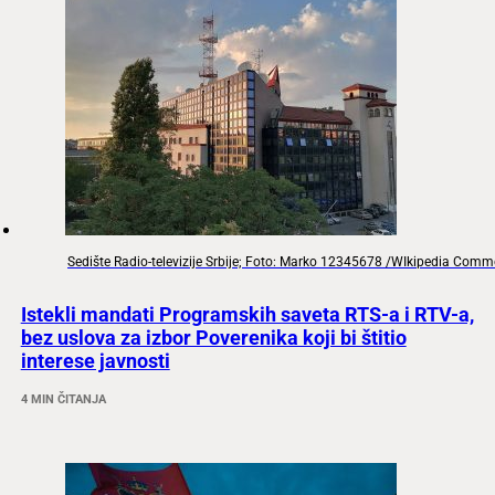
Sedište Radio-televizije Srbije; Foto: Marko 12345678 /WIkipedia Com
Istekli mandati Programskih saveta RTS-a i RTV-a,
bez uslova za izbor Poverenika koji bi štitio
interese javnosti
4 MIN ČITANJA