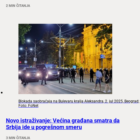
2 MIN ČITANJA
Blokada saobraćaja na Bulevaru kralja Aleksandra, 2. jul 2025, Beograd;
Foto: FoNet
Novo istraživanje: Većina građana smatra da
Srbija ide u pogrešnom smeru
3 MIN ČITANJA