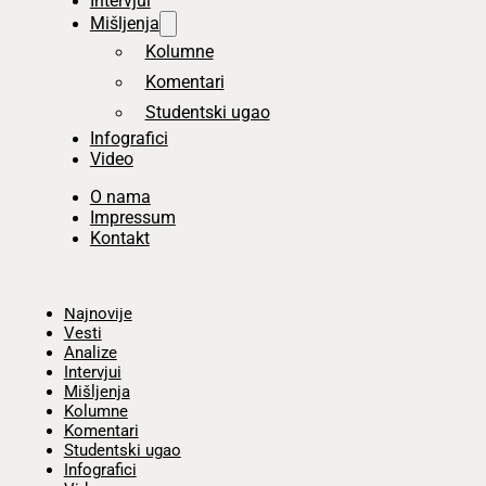
Intervjui
Mišljenja
Kolumne
Komentari
Studentski ugao
Infografici
Video
O nama
Impressum
Kontakt
Početna
Najnovije
Vesti
Analize
Intervjui
Mišljenja
Kolumne
Komentari
Studentski ugao
Infografici