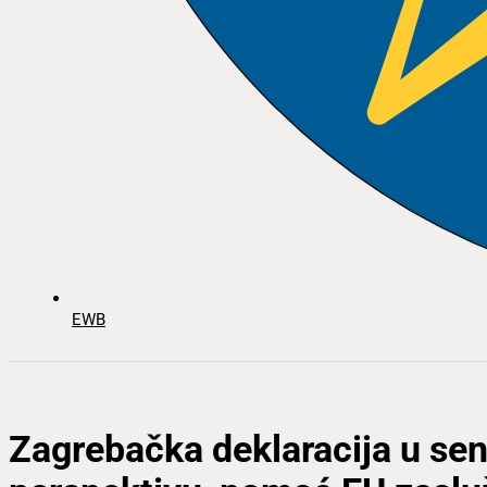
EWB
Zagrebačka deklaracija u se