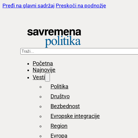
Pređi na glavni sadržaj
Preskoči na podnožje
Pretraga
Početna
Najnovije
Vesti
Politika
Društvo
Bezbednost
Evropske integracije
Region
Evropa