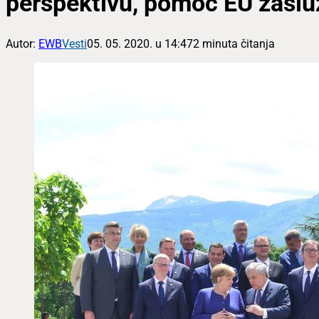
perspektivu, pomoć EU zaslu
Autor:
EWB
Vesti
05. 05. 2020. u 14:47
2 minuta čitanja