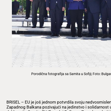
Porodična fotografija sa Samita u Sofiji; Foto: Bulga
BRISEL – EU je još jednom potvrdila svoju nedvosmisle
Zapadnog Balkana pozivajući na jedinstvo i solidarnost