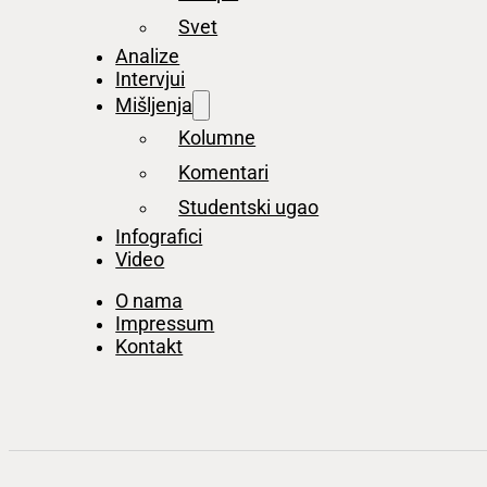
Svet
Analize
Intervjui
Mišljenja
Kolumne
Komentari
Studentski ugao
Infografici
Video
O nama
Impressum
Kontakt