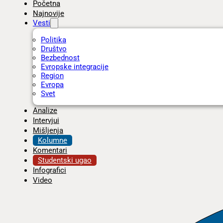
Početna
Najnovije
Vesti
Politika
Društvo
Bezbednost
Evropske integracije
Region
Evropa
Svet
Analize
Intervjui
Mišljenja
Kolumne
Komentari
Studentski ugao
Infografici
Video