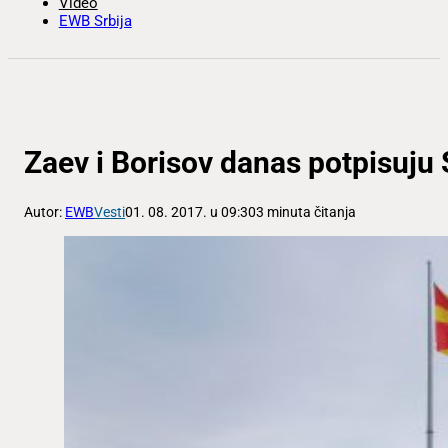
Video
EWB Srbija
Zaev i Borisov danas potpisuj
Autor:
EWB
Vesti
01. 08. 2017. u 09:30
3 minuta čitanja