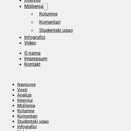
Intervjui
Mišljenja
Kolumne
Komentari
Studentski ugao
Infografici
Video
O nama
Impressum
Kontakt
Početna
Najnovije
Vesti
Analize
Intervjui
Mišljenja
Kolumne
Komentari
Studentski ugao
Infografici