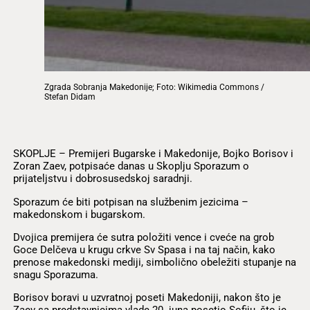
Zgrada Sobranja Makedonije; Foto: Wikimedia Commons /
Stefan Didam
SKOPLJE – Premijeri Bugarske i Makedonije, Bojko Borisov i
Zoran Zaev, potpisaće danas u Skoplju Sporazum o
prijateljstvu i dobrosusedskoj saradnji.
Sporazum će biti potpisan na službenim jezicima –
makedonskom i bugarskom.
Dvojica premijera će sutra položiti vence i cveće na grob
Goce Delčeva u krugu crkve Sv Spasa i na taj način, kako
prenose makedonski mediji, simbolično obeležiti stupanje na
snagu Sporazuma.
Borisov boravi u uzvratnoj poseti Makedoniji, nakon što je
Zaev sa predstavnicima vlade 20. juna posetio Sofiju, što je