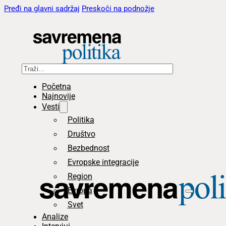
Pređi na glavni sadržaj
Preskoči na podnožje
Pretraga
Početna
Najnovije
Vesti
Politika
Društvo
Bezbednost
Evropske integracije
Region
Evropa
Svet
Analize