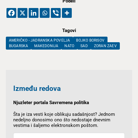
Podeli
Tagovi
AMERIČKO - JADRANSKA POVELJA
BOJKO BORISOV
BUGARSKA
MAKEDONIJA
NATO
SAD
ZORAN ZAEV
Između redova
Njuzleter portala Savremena politika
Šta je iza vesti koje oblikuju sadašnjost? Jednom
nedeljno donosimo ono što nedostaje dnevnim
vestima i šaljemo elektronskom poštom.