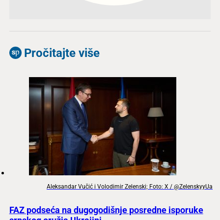
Pročitajte više
Aleksandar Vučić i Volodimir Zelenski; Foto: X / @ZelenskyyUa
FAZ podseća na dugogodišnje posredne isporuke