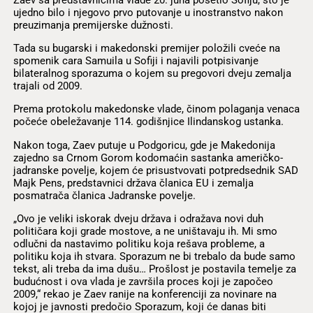
ujedno bilo i njegovo prvo putovanje u inostranstvo nakon
preuzimanja premijerske dužnosti.
Tada su bugarski i makedonski premijer položili cveće na
spomenik cara Samuila u Sofiji i najavili potpisivanje
bilateralnog sporazuma o kojem su pregovori dveju zemalja
trajali od 2009.
Prema protokolu makedonske vlade, činom polaganja venaca
počeće obeležavanje 114. godišnjice Ilindanskog ustanka.
Nakon toga, Zaev putuje u Podgoricu, gde je Makedonija
zajedno sa Crnom Gorom kodomaćin sastanka američko-
jadranske povelje, kojem će prisustvovati potpredsednik SAD
Majk Pens, predstavnici država članica EU i zemalja
posmatrača članica Jadranske povelje.
„Ovo je veliki iskorak dveju država i odražava novi duh
političara koji grade mostove, a ne uništavaju ih. Mi smo
odlučni da nastavimo politiku koja rešava probleme, a
politiku koja ih stvara. Sporazum ne bi trebalo da bude samo
tekst, ali treba da ima dušu… Prošlost je postavila temelje za
budućnost i ova vlada je završila proces koji je započeo
2009,“ rekao je Zaev ranije na konferenciji za novinare na
kojoj je javnosti predočio Sporazum, koji će danas biti