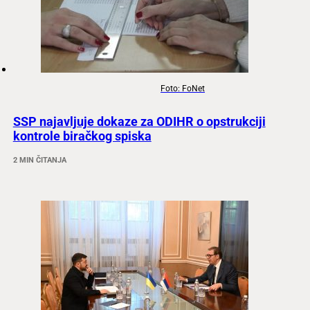
Foto: FoNet
SSP najavljuje dokaze za ODIHR o opstrukciji
kontrole biračkog spiska
2 MIN ČITANJA