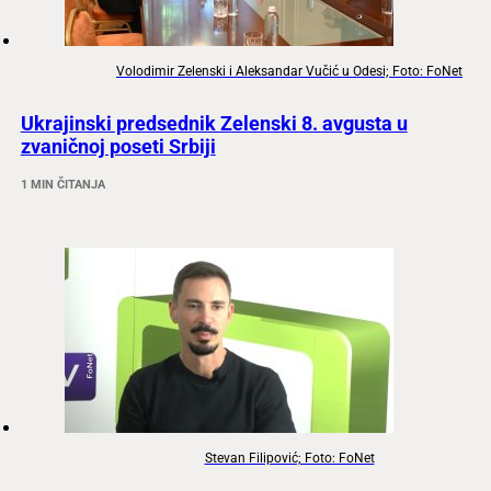
Volodimir Zelenski i Aleksandar Vučić u Odesi; Foto: FoNet
Ukrajinski predsednik Zelenski 8. avgusta u
zvaničnoj poseti Srbiji
1 MIN ČITANJA
Stevan Filipović; Foto: FoNet