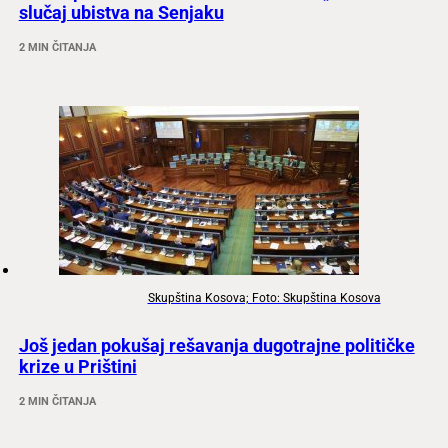
slučaj ubistva na Senjaku
2 MIN ČITANJA
Skupština Kosova; Foto: Skupština Kosova
Još jedan pokušaj rešavanja dugotrajne političke
krize u Prištini
2 MIN ČITANJA