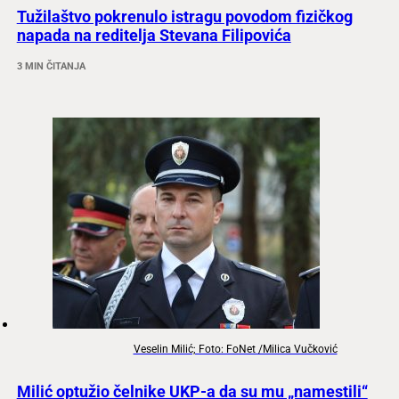
Tužilaštvo pokrenulo istragu povodom fizičkog
napada na reditelja Stevana Filipovića
3 MIN ČITANJA
Veselin Milić; Foto: FoNet /Milica Vučković
Milić optužio čelnike UKP-a da su mu „namestili“