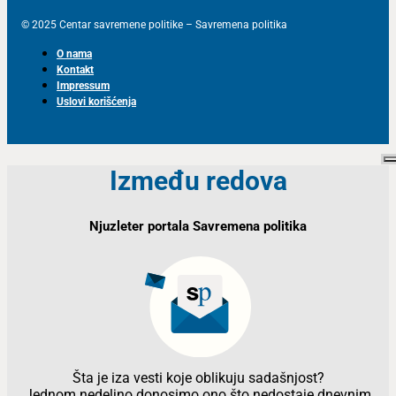
© 2025 Centar savremene politike – Savremena politika
O nama
Kontakt
Impressum
Uslovi korišćenja
Između redova
Njuzleter portala Savremena politika
Šta je iza vesti koje oblikuju sadašnjost?
Jednom nedeljno donosimo ono što nedostaje dnevnim