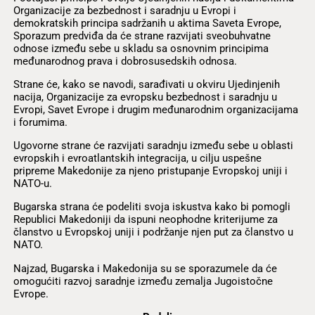
Organizacije za bezbednost i saradnju u Evropi i
demokratskih principa sadržanih u aktima Saveta Evrope,
Sporazum predviđa da će strane razvijati sveobuhvatne
odnose između sebe u skladu sa osnovnim principima
međunarodnog prava i dobrosusedskih odnosa.
Strane će, kako se navodi, sarađivati u okviru Ujedinjenih
nacija, Organizacije za evropsku bezbednost i saradnju u
Evropi, Savet Evrope i drugim međunarodnim organizacijama
i forumima.
Ugovorne strane će razvijati saradnju između sebe u oblasti
evropskih i evroatlantskih integracija, u cilju uspešne
pripreme Makedonije za njeno pristupanje Evropskoj uniji i
NATO-u.
Bugarska strana će podeliti svoja iskustva kako bi pomogli
Republici Makedoniji da ispuni neophodne kriterijume za
članstvo u Evropskoj uniji i podržanje njen put za članstvo u
NATO.
Najzad, Bugarska i Makedonija su se sporazumele da će
omogućiti razvoj saradnje između zemalja Jugoistočne
Evrope.