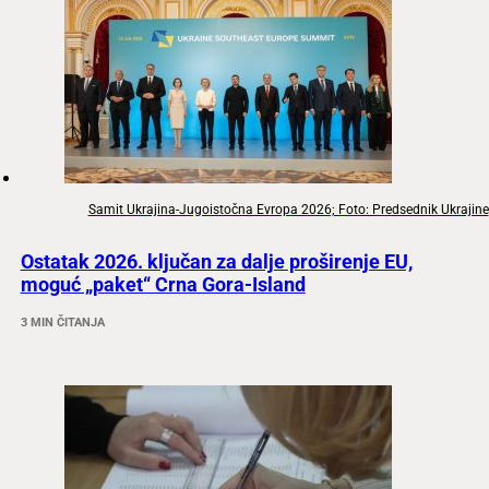
Samit Ukrajina-Jugoistočna Evropa 2026; Foto: Predsednik Ukrajine
Ostatak 2026. ključan za dalje proširenje EU,
moguć „paket“ Crna Gora-Island
3 MIN ČITANJA