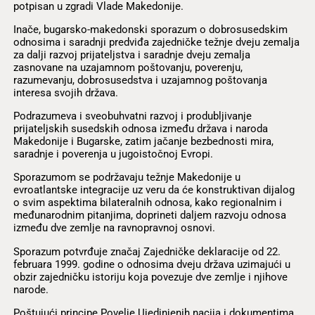
potpisan u zgradi Vlade Makedonije.
Inače, bugarsko-makedonski sporazum o dobrosusedskim
odnosima i saradnji predviđa zajedničke težnje dveju zemalja
za dalji razvoj prijateljstva i saradnje dveju zemalja
zasnovane na uzajamnom poštovanju, poverenju,
razumevanju, dobrosusedstva i uzajamnog poštovanja
interesa svojih država.
Podrazumeva i sveobuhvatni razvoj i produbljivanje
prijateljskih susedskih odnosa između država i naroda
Makedonije i Bugarske, zatim jačanje bezbednosti mira,
saradnje i poverenja u jugoistočnoj Evropi.
Sporazumom se podržavaju težnje Makedonije u
evroatlantske integracije uz veru da će konstruktivan dijalog
o svim aspektima bilateralnih odnosa, kako regionalnim i
međunarodnim pitanjima, doprineti daljem razvoju odnosa
između dve zemlje na ravnopravnoj osnovi.
Sporazum potvrđuje značaj Zajedničke deklaracije od 22.
februara 1999. godine o odnosima dveju država uzimajući u
obzir zajedničku istoriju koja povezuje dve zemlje i njihove
narode.
Poštujući principe Povelje Ujedinjenih nacija i dokumentima