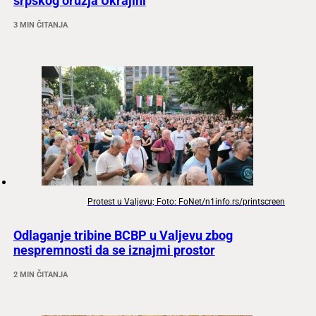
srpskog oružja Ukrajini
3 MIN ČITANJA
Protest u Valjevu; Foto: FoNet/n1info.rs/printscreen
Odlaganje tribine BCBP u Valjevu zbog
nespremnosti da se iznajmi prostor
2 MIN ČITANJA