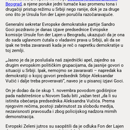
Beograd
, a njene poruke jedni tumače kao promenu tona i
drugačiji pristup režimu u Srbiji nego ranije, dok je za druge
ono što je Ursula fon der Lajen poručila razočaravajuće.
Generalni sekretar Evropske demokratske partije Sandro
Goci pozdravio je danas izjave predsednice Evropske
komisije Ursule fon der Lajen u Beogradu, ukazujući da je ona
do sada uglavnom ćutala o vladavini prava u Srbiji, ali da se
ipak ne treba zavaravati kada je reč o napretku demokratije u
toj zemlji.
„Jasno je da je poslušala naš zajednički apel, zajedno sa
drugim evropskim političkim grupacijama, da jasnije govori o
situaciji u Srbiji. Ipak, nemojmo se zavaravati – napredak ka
demokratiji o kojoj govori predsednik Srbije Aleksandar
Vučić i dalje treba proveravati“, naveo je u pisanoj izjavi Goci.
On je dodao da će skup 1. novembra povodom godišnjice
pada nadstrešnice u Novom Sadu biti „važan test „da li su
istinita obećanja predsednika Aleksandra Vučića. Prema
njegovim rečima, postoji zabrinutost za slobodu medija,
nezavisnosti pravosuđa i zbog policijskog nadzora mirnih
demonstracija.
Evropski Zeleni jutros su saopštili da je odluka Fon der Lajen