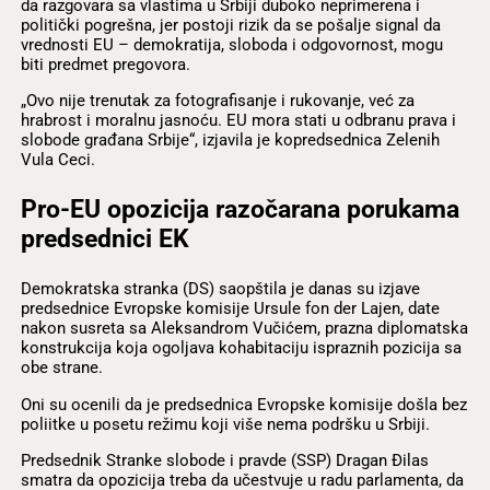
da razgovara sa vlastima u Srbiji duboko neprimerena i
politički pogrešna, jer postoji rizik da se pošalje signal da
vrednosti EU – demokratija, sloboda i odgovornost, mogu
biti predmet pregovora.
„Ovo nije trenutak za fotografisanje i rukovanje, već za
hrabrost i moralnu jasnoću. EU mora stati u odbranu prava i
slobode građana Srbije“, izjavila je kopredsednica Zelenih
Vula Ceci.
Pro-EU opozicija razočarana porukama
predsednici EK
Demokratska stranka (DS) saopštila je danas su izjave
predsednice Evropske komisije Ursule fon der Lajen, date
nakon susreta sa Aleksandrom Vučićem, prazna diplomatska
konstrukcija koja ogoljava kohabitaciju ispraznih pozicija sa
obe strane.
Oni su ocenili da je predsednica Evropske komisije došla bez
poliitke u posetu režimu koji više nema podršku u Srbiji.
Predsednik Stranke slobode i pravde (SSP) Dragan Đilas
smatra da opozicija treba da učestvuje u radu parlamenta, da