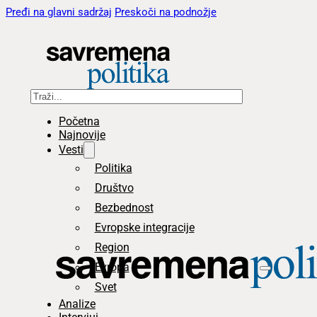
Pređi na glavni sadržaj
Preskoči na podnožje
Pretraga
Početna
Najnovije
Vesti
Politika
Društvo
Bezbednost
Evropske integracije
Region
Evropa
Svet
Analize