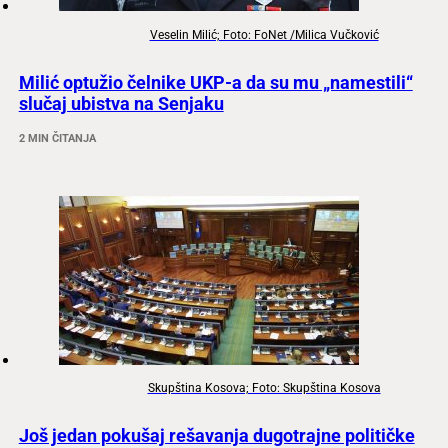
Veselin Milić; Foto: FoNet /Milica Vučković
Milić optužio čelnike UKP-a da su mu „namestili“
slučaj ubistva na Senjaku
2 MIN ČITANJA
Skupština Kosova; Foto: Skupština Kosova
Još jedan pokušaj rešavanja dugotrajne političke