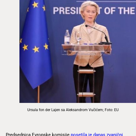
Ursula fon der Lajen sa Aleksandrom Vučićem; Foto: EU
Predsednica Evropske komisije
posetila je danas zvanični