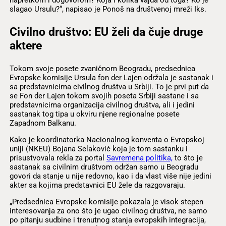
slagao Ursulu?“, napisao je Ponoš na društvenoj mreži Iks.
Civilno društvo: EU želi da čuje druge
aktere
Tokom svoje posete zvaničnom Beogradu, predsednica
Evropske komisije Ursula fon der Lajen održala je sastanak i
sa predstavnicima civilnog društva u Srbiji. To je prvi put da
se Fon der Lajen tokom svojih poseta Srbiji sastane i sa
predstavnicima organizacija civilnog društva, ali i jedini
sastanak tog tipa u okviru njene regionalne posete
Zapadnom Balkanu.
Kako je koordinatorka Nacionalnog konventa o Evropskoj
uniji (NKEU) Bojana Selaković koja je tom sastanku i
prisustvovala rekla za portal
Savremena politika,
to što je
sastanak sa civilnim društvom održan samo u Beogradu
govori da stanje u nije redovno, kao i da vlast više nije jedini
akter sa kojima predstavnici EU žele da razgovaraju.
„Predsednica Evropske komisije pokazala je visok stepen
interesovanja za ono što je ugao civilnog društva, ne samo
po pitanju sudbine i trenutnog stanja evropskih integracija,