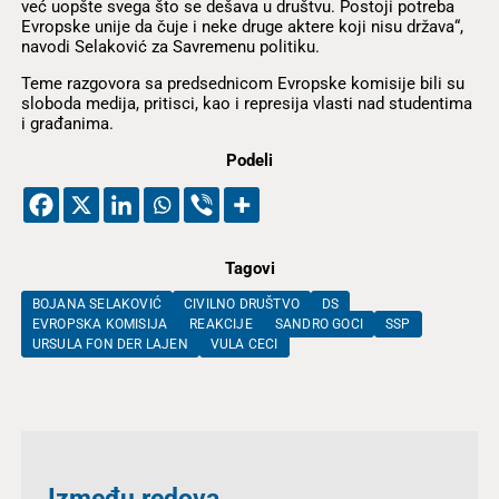
već uopšte svega što se dešava u društvu. Postoji potreba
Evropske unije da čuje i neke druge aktere koji nisu država“,
navodi Selaković za Savremenu politiku.
Teme razgovora sa predsednicom Evropske komisije bili su
sloboda medija, pritisci, kao i represija vlasti nad studentima
i građanima.
Podeli
Tagovi
BOJANA SELAKOVIĆ
CIVILNO DRUŠTVO
DS
EVROPSKA KOMISIJA
REAKCIJE
SANDRO GOCI
SSP
URSULA FON DER LAJEN
VULA CECI
Između redova