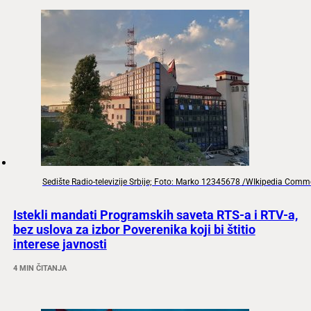
Sedište Radio-televizije Srbije; Foto: Marko 12345678 /WIkipedia Com
Istekli mandati Programskih saveta RTS-a i RTV-a,
bez uslova za izbor Poverenika koji bi štitio
interese javnosti
4 MIN ČITANJA