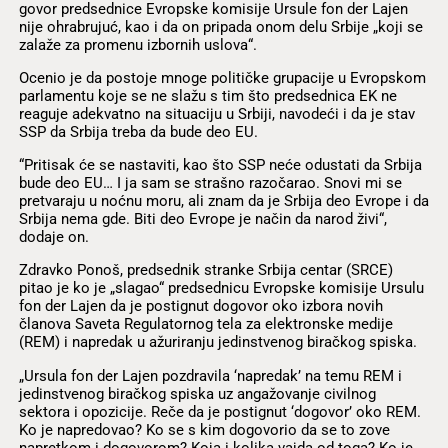
govor predsednice Evropske komisije Ursule fon der Lajen
nije ohrabrujuć, kao i da on pripada onom delu Srbije „koji se
zalaže za promenu izbornih uslova“.
Ocenio je da postoje mnoge političke grupacije u Evropskom
parlamentu koje se ne slažu s tim što predsednica EK ne
reaguje adekvatno na situaciju u Srbiji, navodeći i da je stav
SSP da Srbija treba da bude deo EU.
“Pritisak će se nastaviti, kao što SSP neće odustati da Srbija
bude deo EU… I ja sam se strašno razočarao. Snovi mi se
pretvaraju u noćnu moru, ali znam da je Srbija deo Evrope i da
Srbija nema gde. Biti deo Evrope je način da narod živi“,
dodaje on.
Zdravko Ponoš, predsednik stranke Srbija centar (SRCE)
pitao je ko je „slagao“ predsednicu Evropske komisije Ursulu
fon der Lajen da je postignut dogovor oko izbora novih
članova Saveta Regulatornog tela za elektronske medije
(REM) i napredak u ažuriranju jedinstvenog biračkog spiska.
„Ursula fon der Lajen pozdravila ‘napredak’ na temu REM i
jedinstvenog biračkog spiska uz angažovanje civilnog
sektora i opozicije. Reče da je postignut ‘dogovor’ oko REM.
Ko je napredovao? Ko se s kim dogovorio da se to zove
napretkom i dogovorom? Koja i kolika vajda od toga? Ko je