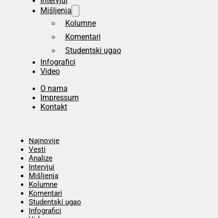
Intervjui
Mišljenja
Kolumne
Komentari
Studentski ugao
Infografici
Video
O nama
Impressum
Kontakt
Početna
Najnovije
Vesti
Analize
Intervjui
Mišljenja
Kolumne
Komentari
Studentski ugao
Infografici