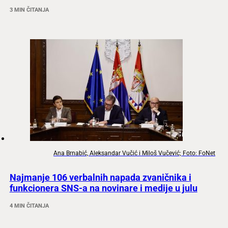
3 MIN ČITANJA
Ana Brnabić, Aleksandar Vučić i Miloš Vučević; Foto: FoNet
Najmanje 106 verbalnih napada zvaničnika i
funkcionera SNS-a na novinare i medije u julu
4 MIN ČITANJA