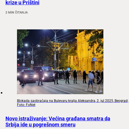
krize u Prištini
2 MIN ČITANJA
Blokada saobraćaja na Bulevaru kralja Aleksandra, 2. jul 2025, Beograd;
Foto: FoNet
Novo istraživanje: Većina građana smatra da
Srbija ide u pogrešnom smeru