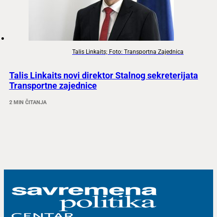
Talis Linkaits; Foto: Transportna Zajednica
Talis Linkaits novi direktor Stalnog sekreterijata
Transportne zajednice
2 MIN ČITANJA