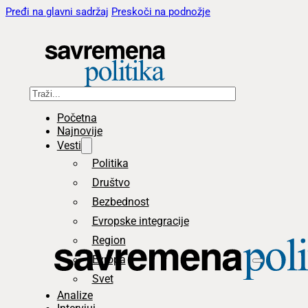
Pređi na glavni sadržaj
Preskoči na podnožje
Pretraga
Početna
Najnovije
Vesti
Politika
Društvo
Bezbednost
Evropske integracije
Region
Evropa
Svet
Analize