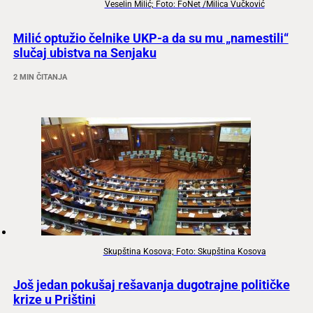
Veselin Milić; Foto: FoNet /Milica Vučković
Milić optužio čelnike UKP-a da su mu „namestili“
slučaj ubistva na Senjaku
2 MIN ČITANJA
Skupština Kosova; Foto: Skupština Kosova
Još jedan pokušaj rešavanja dugotrajne političke
krize u Prištini