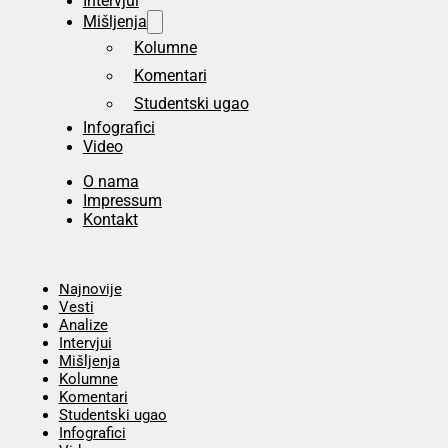
Intervjui
Mišljenja
Kolumne
Komentari
Studentski ugao
Infografici
Video
O nama
Impressum
Kontakt
Početna
Najnovije
Vesti
Analize
Intervjui
Mišljenja
Kolumne
Komentari
Studentski ugao
Infografici