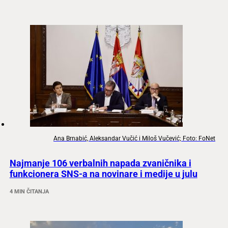
Ana Brnabić, Aleksandar Vučić i Miloš Vučević; Foto: FoNet
Najmanje 106 verbalnih napada zvaničnika i
funkcionera SNS-a na novinare i medije u julu
4 MIN ČITANJA