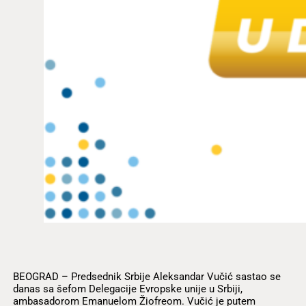
BEOGRAD – Predsednik Srbije Aleksandar Vučić sastao se
danas sa šefom Delegacije Evropske unije u Srbiji,
ambasadorom Emanuelom Žiofreom. Vučić je putem