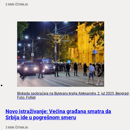
2 MIN ČITANJA
Blokada saobraćaja na Bulevaru kralja Aleksandra, 2. jul 2025, Beograd;
Foto: FoNet
Novo istraživanje: Većina građana smatra da
Srbija ide u pogrešnom smeru
3 MIN ČITANJA