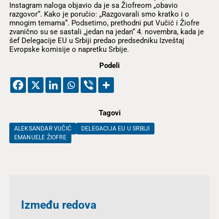
Instagram naloga objavio da je sa Žiofreom „obavio
razgovor“. Kako je poručio: „Razgovarali smo kratko i o
mnogim temama“. Podsetimo, prethodni put Vučić i Žiofre
zvanično su se sastali „jedan na jedan“ 4. novembra, kada je
šef Delegacije EU u Srbiji predao predsedniku Izveštaj
Evropske komisije o napretku Srbije.
Podeli
Tagovi
ALEKSANDAR VUČIĆ
DELEGACIJA EU U SRBIJI
EMANUELE ŽIOFRE
Između redova