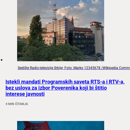
Sedište Radio-televizije Srbije; Foto: Marko 12345678 /WIkipedia Com
Istekli mandati Programskih saveta RTS-a i RTV-a,
bez uslova za izbor Poverenika koji bi štitio
interese javnosti
4 MIN ČITANJA