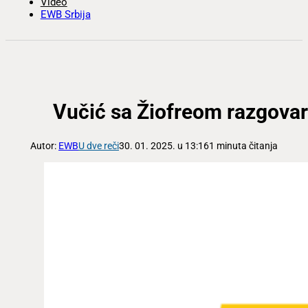
Video
EWB Srbija
Vučić sa Žiofreom razgova
Autor:
EWB
U dve reči
30. 01. 2025. u 13:16
1 minuta čitanja