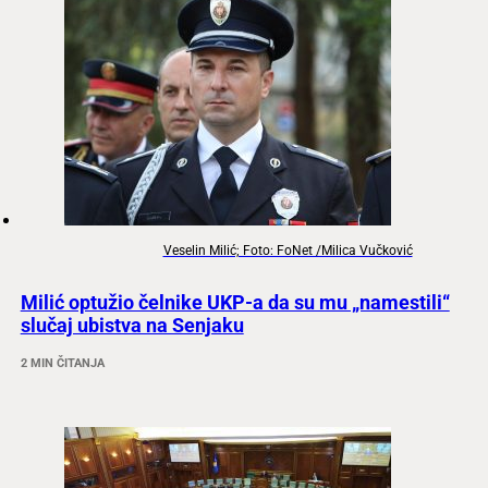
Veselin Milić; Foto: FoNet /Milica Vučković
Milić optužio čelnike UKP-a da su mu „namestili“
slučaj ubistva na Senjaku
2 MIN ČITANJA