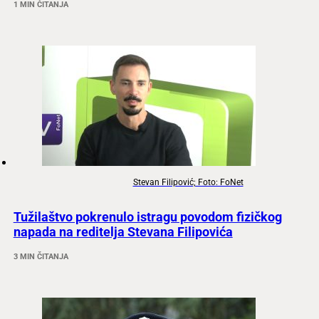
1 MIN ČITANJA
Stevan Filipović; Foto: FoNet
Tužilaštvo pokrenulo istragu povodom fizičkog
napada na reditelja Stevana Filipovića
3 MIN ČITANJA