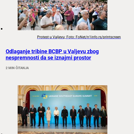
Protest u Valjevu; Foto: FoNet/n1info.rs/printscreen
Odlaganje tribine BCBP u Valjevu zbog
nespremnosti da se iznajmi prostor
2 MIN ČITANJA