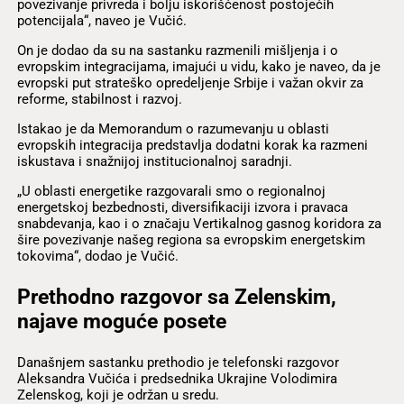
povezivanje privreda i bolju iskorišćenost postojećih
potencijala“, naveo je Vučić.
On je dodao da su na sastanku razmenili mišljenja i o
evropskim integracijama, imajući u vidu, kako je naveo, da je
evropski put strateško opredeljenje Srbije i važan okvir za
reforme, stabilnost i razvoj.
Istakao je da Memorandum o razumevanju u oblasti
evropskih integracija predstavlja dodatni korak ka razmeni
iskustava i snažnijoj institucionalnoj saradnji.
„U oblasti energetike razgovarali smo o regionalnoj
energetskoj bezbednosti, diversifikaciji izvora i pravaca
snabdevanja, kao i o značaju Vertikalnog gasnog koridora za
šire povezivanje našeg regiona sa evropskim energetskim
tokovima“, dodao je Vučić.
Prethodno razgovor sa Zelenskim,
najave moguće posete
Današnjem sastanku prethodio je telefonski razgovor
Aleksandra Vučića i predsednika Ukrajine Volodimira
Zelenskog, koji je održan u sredu.