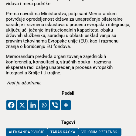
vidova i mera podrške.
Prema navodima Ministarstva, potpisani Memorandum
potvrđuje opredeljenost država za unapređenje bilateralne
saradnje i razmenu iskustava u procesu evropskih integracija,
uključujući jačanje institucionalnih kapaciteta, obuku
državnih službenika, saradnju u oblasti usklađivanja sa
pravnim tekovinama Evropske unije (EU), kao i razmenu
znanja o korišćenju EU fondova.
Memorandum predviđa organizovanje zajedničkih
konferencija, konsultacija, stručnih obuka i razmenu
eksperata radi daljeg unapređenja procesa evropskih
integracija Srbije i Ukrajine.
Vest je ažurirana.
Podeli
Tagovi
ALEKSANDAR VUČIĆ
TARAS KAČKA
VOLODIMIR ZELENSKI