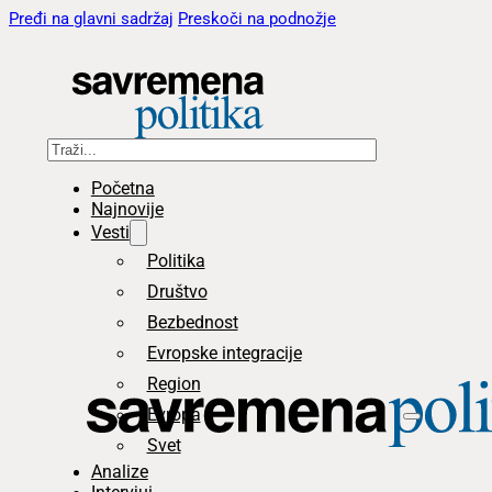
Pređi na glavni sadržaj
Preskoči na podnožje
Pretraga
Početna
Najnovije
Vesti
Politika
Društvo
Bezbednost
Evropske integracije
Region
Evropa
Svet
Analize