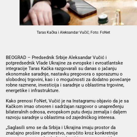
Taras Kačka i Aleksandar Vučić; Foto: FoNet
BEOGRAD – Predsednik Srbije Aleksandar Vučić i
potpredsednik Vlade Ukrajine za evropske i evroatlantske
integracije Taras Kačka razgovarali su danas o jačanju
ekonomske saradnje, nastavku pregovora o sporazumu o
slobodnoj trgovini, kao i o mogućnosti za dodatno povećanje
robne razmene, investicija i saradnje u oblastima trgovine,
energetike i infrastrukture.
Kako prenosi FoNet, Vučić je na Instagramu objavio da je sa
Kačkom imao otvoren i sadržajan razgovor o unapređenju
bilateralnih odnosa, evropskom putu dveju zemalja i daljem
razvoju saradnje u oblastima od zajedničkog interesa.
„Saglasili smo se da Srbija i Ukrajina imaju prostor da
značajno prošire partnerstvo, naročito kroz konkretnije