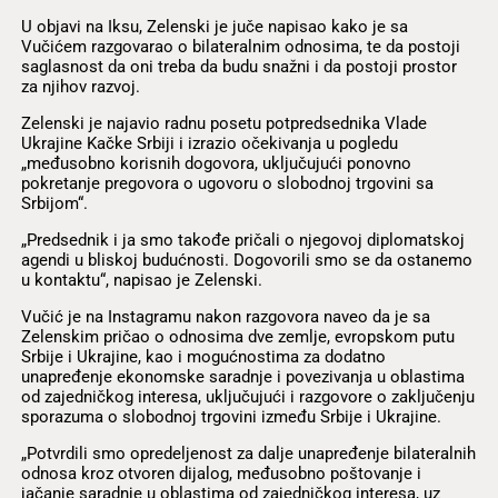
U objavi na Iksu, Zelenski je juče napisao kako je sa
Vučićem razgovarao o bilateralnim odnosima, te da postoji
saglasnost da oni treba da budu snažni i da postoji prostor
za njihov razvoj.
Zelenski je najavio radnu posetu potpredsednika Vlade
Ukrajine Kačke Srbiji i izrazio očekivanja u pogledu
„međusobno korisnih dogovora, uključujući ponovno
pokretanje pregovora o ugovoru o slobodnoj trgovini sa
Srbijom“.
„Predsednik i ja smo takođe pričali o njegovoj diplomatskoj
agendi u bliskoj budućnosti. Dogovorili smo se da ostanemo
u kontaktu“, napisao je Zelenski.
Vučić je na Instagramu nakon razgovora naveo da je sa
Zelenskim pričao o odnosima dve zemlje, evropskom putu
Srbije i Ukrajine, kao i mogućnostima za dodatno
unapređenje ekonomske saradnje i povezivanja u oblastima
od zajedničkog interesa, uključujući i razgovore o zaključenju
sporazuma o slobodnoj trgovini između Srbije i Ukrajine.
„Potvrdili smo opredeljenost za dalje unapređenje bilateralnih
odnosa kroz otvoren dijalog, međusobno poštovanje i
jačanje saradnje u oblastima od zajedničkog interesa, uz