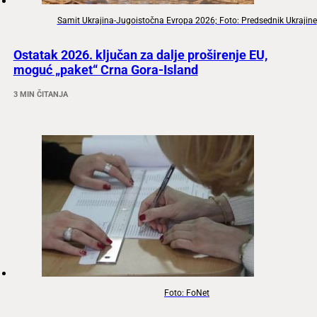
Samit Ukrajina-Jugoistočna Evropa 2026; Foto: Predsednik Ukrajine
Ostatak 2026. ključan za dalje proširenje EU,
moguć „paket“ Crna Gora-Island
3 MIN ČITANJA
Foto: FoNet