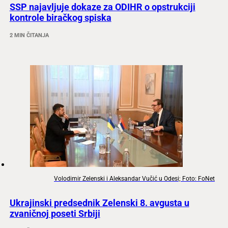
SSP najavljuje dokaze za ODIHR o opstrukciji
kontrole biračkog spiska
2 MIN ČITANJA
Volodimir Zelenski i Aleksandar Vučić u Odesi; Foto: FoNet
Ukrajinski predsednik Zelenski 8. avgusta u
zvaničnoj poseti Srbiji