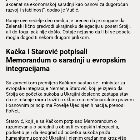
akcenat na ekonomskoj saradnji kao osnovi za dugoročan
razvoj i stabilnost“, dodao je Vučić.
Ranije ove nedelje deo medija je preneo da je moguće da
Zelenski lično predvodi ukrajinsku delegaciju u poseti Srbiji,
ali do toga ipak nije došlo. Ostaje nejasno da li bi se poseta
mogla dogoditi nekom drugom prilikom.
Kačka i Starović potpisali
Memorandum o saradnji u evropskim
integracijama
Sa zamenikom premijera Kačkom sastao se i ministar za
evropske integracije Nemanja Starović, koji je izjavio da
Srbija od početka sukoba u Ukrajini dosledno zastupa stav
da se rešenje mora tražiti u skladu sa međunarodnim pravom
i osnovnim principima Povelje Ujedinjenih nacija, prenosi
FoNet.
Starović, koji je sa Kačkom potpisao Memorandum o
razumevanju o saradnji u oblasti evropskih integracija,
podsetio je i da Beograd od početka sukoba pruža
humanitarnu pomoć Ukrajini i njenim građanima kroz više