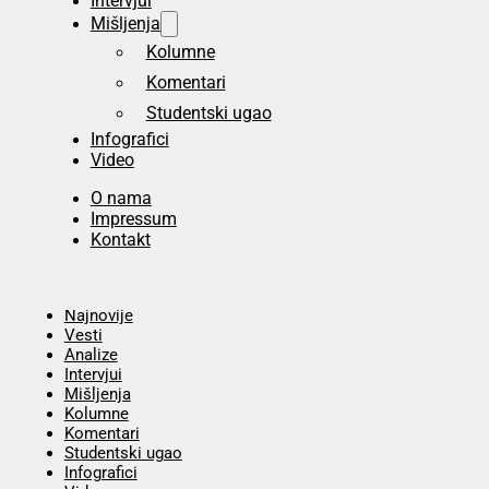
Intervjui
Mišljenja
Kolumne
Komentari
Studentski ugao
Infografici
Video
O nama
Impressum
Kontakt
Početna
Najnovije
Vesti
Analize
Intervjui
Mišljenja
Kolumne
Komentari
Studentski ugao
Infografici