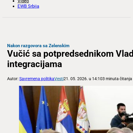
Video
EWB Srbija
Nakon razgovora sa Zelenskim
Vučić sa potpredsednikom Vlade
integracijama
Autor:
Savremena politika
Vesti
21. 05. 2026. u 14:10
3 minuta čitanja