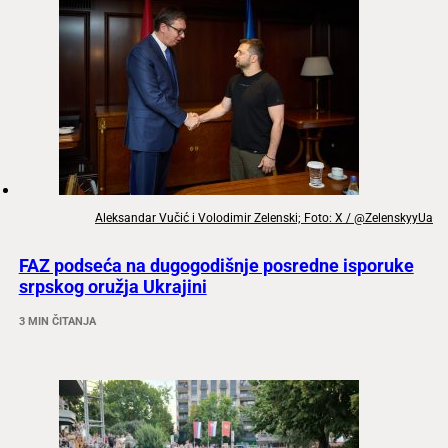
Aleksandar Vučić i Volodimir Zelenski; Foto: X / @ZelenskyyUa
FAZ podseća na dugogodišnje posredne isporuke
srpskog oružja Ukrajini
3 MIN ČITANJA