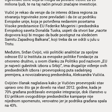
miliona ljudi, te na taj način privući značajne investicije.
Vučić je rekao da veruje da će interes država regiona za
stvaranju trgovinske zone prevladati i da će uz podršku
Evropske unije, koja je potvrđena nedavnim posetama
Visoke predstavnice EU Federike Mogerini i predsednika
Evropskog saveta Donalda Tuska, uspeti da stvori bar „nacrte
dogovora koji bi mogao da bude postignut na sledećem
Samitu Zapadnog Balkana“, koji treba da se održi u julu u
Trstu.
Međutim, Srđan Cvijić, viši politički analitičar za spoljne
odnose EU iz Instituta za evropske politike Fondacije za
otvoreno društvo, u svom članku za Politiko pod nazivom „EU
je najveći gubnitnik izbora u Srbiji“, ima drugačije viđenje ovih
predsedničkih izbora i proevropskog puta sadašnjeg
premijera, a novoizabranog predsednika, Aleksandra Vučića.
Cvijićev članak naglašava kako je Vučićev proevropski stav
upravo ono što ga je dovelo na vlast 2012. godine, kada je
70% građana podržavalo evropske integracije, dok članstvo u
EU prilikom ovogodišnje predsedničke kampanje nije
nijednom spomenuto, verovatno jer je podrška građana spala
na 43%.