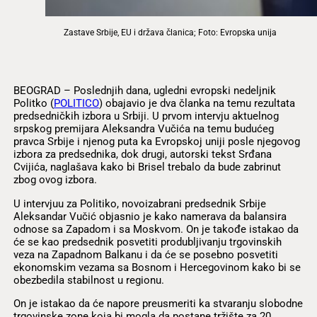
Zastave Srbije, EU i država članica; Foto: Evropska unija
BEOGRAD – Poslednjih dana, ugledni evropski nedeljnik
Politko (
POLITICO
) obajavio je dva članka na temu rezultata
predsedničkih izbora u Srbiji. U prvom intervju aktuelnog
srpskog premijara Aleksandra Vučića na temu budućeg
pravca Srbije i njenog puta ka Evropskoj uniji posle njegovog
izbora za predsednika, dok drugi, autorski tekst Srđana
Cvijića, naglašava kako bi Brisel trebalo da bude zabrinut
zbog ovog izbora.
U intervjuu za Politiko, novoizabrani predsednik Srbije
Aleksandar Vučić objasnio je kako namerava da balansira
odnose sa Zapadom i sa Moskvom. On je takođe istakao da
će se kao predsednik posvetiti produbljivanju trgovinskih
veza na Zapadnom Balkanu i da će se posebno posvetiti
ekonomskim vezama sa Bosnom i Hercegovinom kako bi se
obezbedila stabilnost u regionu.
On je istakao da će napore preusmeriti ka stvaranju slobodne
trgovinske zone koja bi mogla da postane tržište za 20