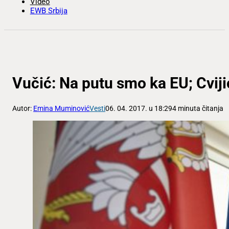
Video
EWB Srbija
Vučić: Na putu smo ka EU; Cviji
Autor:
Emina Muminović
Vesti
06. 04. 2017. u 18:29
4 minuta čitanja