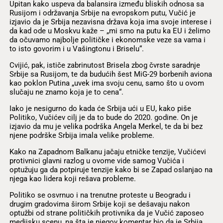
Upitan kako uspeva da balansira između bliskih odnosa sa
Rusijom i održavanja Srbije na evropskom putu, Vučić je
izjavio da je Srbija nezavisna država koja ima svoje interese i
da kad ode u Moskvu kaže – „mi smo na putu ka EU i želimo
da očuvamo najbolje političke i ekonomske veze sa vama i
to isto govorim i u Vašingtonu i Briselu“.
Cvijić, pak, ističe zabrinutost Brisela zbog čvrste saradnje
Srbije sa Rusijom, te da budućih šest MiG-29 borbenih aviona
kao poklon Putina „uvek ima svoju cenu, samo što u ovom
slučaju ne znamo koja je to cena“.
Iako je nesigurno do kada će Srbija ući u EU, kako piše
Politiko, Vučićev cilj je da to bude do 2020. godine. On je
izjavio da mu je velika podrška Angela Merkel, te da bi bez
njene podrške Srbija imala velike probleme.
Kako na Zapadnom Balkanu jačaju etničke tenzije, Vučićevi
protivnici glavni razlog u ovome vide samog Vučića i
optužuju ga da potpiruje tenzije kako bi se Zapad oslanjao na
njega kao lidera koji rešava probleme.
Politiko se osvrnuo i na trenutne proteste u Beogradu i
drugim gradovima širom Srbije koji se dešavaju nakon
optužbi od strane političkih protivnika da je Vučić zaposeo
medijsku scenu, na šta je njegov komentar bio da je Srbija