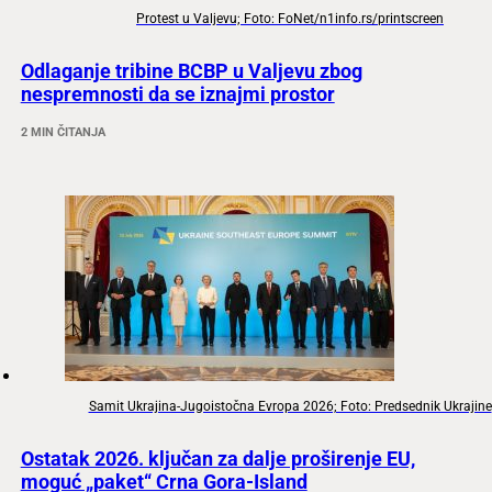
Protest u Valjevu; Foto: FoNet/n1info.rs/printscreen
Odlaganje tribine BCBP u Valjevu zbog
nespremnosti da se iznajmi prostor
2 MIN ČITANJA
Samit Ukrajina-Jugoistočna Evropa 2026; Foto: Predsednik Ukrajine
Ostatak 2026. ključan za dalje proširenje EU,
moguć „paket“ Crna Gora-Island