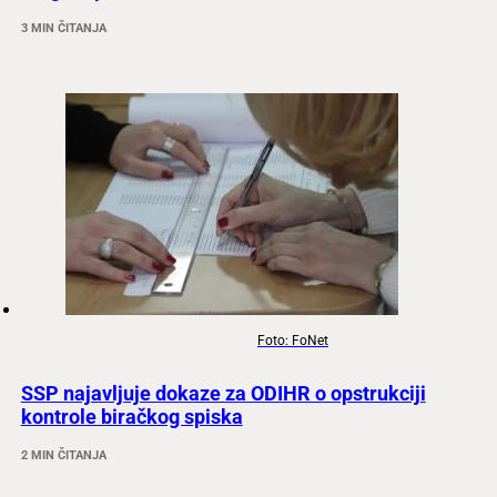
3 MIN ČITANJA
Foto: FoNet
SSP najavljuje dokaze za ODIHR o opstrukciji
kontrole biračkog spiska
2 MIN ČITANJA