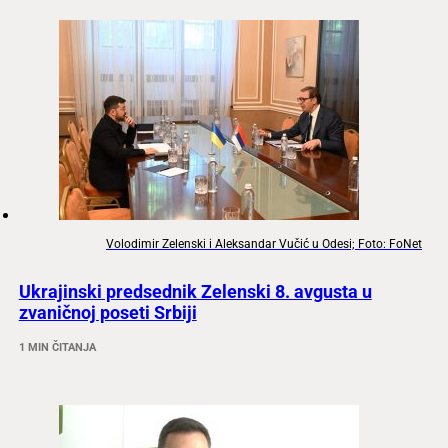
Volodimir Zelenski i Aleksandar Vučić u Odesi; Foto: FoNet
Ukrajinski predsednik Zelenski 8. avgusta u
zvaničnoj poseti Srbiji
1 MIN ČITANJA