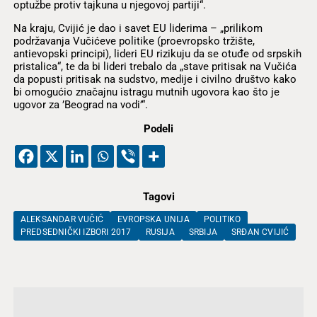
optužbe protiv tajkuna u njegovoj partiji“.
Na kraju, Cvijić je dao i savet EU liderima – „prilikom
podržavanja Vučićeve politike (proevropsko tržište,
antievopski principi), lideri EU rizikuju da se otuđe od srpskih
pristalica“, te da bi lideri trebalo da „stave pritisak na Vučića
da popusti pritisak na sudstvo, medije i civilno društvo kako
bi omogućio značajnu istragu mutnih ugovora kao što je
ugovor za ’Beograd na vodi’“.
Podeli
Tagovi
ALEKSANDAR VUČIĆ
EVROPSKA UNIJA
POLITIKO
PREDSEDNIČKI IZBORI 2017
RUSIJA
SRBIJA
SRĐAN CVIJIĆ