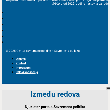
raspravu o savremenim političkim izazovima. Portal je 2017. godine pokrenu
Srbija
, a od 2025. godine nastavlja sa ra
© 2025 Centar savremene politike – Savremena politika
O nama
Kontakt
Impressum
Uslovi korišćenja
Između redova
Njuzleter portala Savremena politika