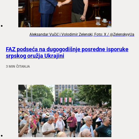
Aleksandar Vučić i Volodimir Zelenski; Foto: X / @ZelenskyyUa
FAZ podseća na dugogodišnje posredne isporuke
srpskog oružja Ukrajini
3 MIN ČITANJA