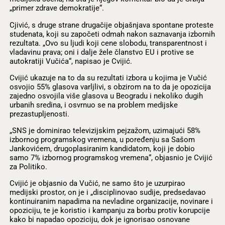
„primer zdrave demokratije“.
Cjivić, s druge strane drugačije objašnjava spontane proteste
studenata, koji su započeti odmah nakon saznavanja izbornih
rezultata. „Ovo su ljudi koji cene slobodu, transparentnost i
vladavinu prava; oni i dalje žele članstvo EU i protive se
autokratiji Vučića“, napisao je Cvijić.
Cvijić ukazuje na to da su rezultati izbora u kojima je Vučić
osvojio 55% glasova varljlivi, s obzirom na to da je opozicija
zajedno osvojila više glasova u Beogradu i nekoliko dugih
urbanih sredina, i osvrnuo se na problem medijske
prezastupljenosti.
„SNS je dominirao televizijskim pejzažom, uzimajući 58%
izbornog programskog vremena, u poređenju sa Sašom
Jankovićem, drugoplasiranim kandidatom, koji je dobio
samo 7% izbornog programskog vremena“, objasnio je Cvijić
za Politiko.
Cvijić je objasnio da Vučić, ne samo što je uzurpirao
medijski prostor, on je i „disciplinovao sudije, predsedavao
kontinuiranim napadima na nevladine organizacije, novinare i
opoziciju, te je koristio i kampanju za borbu protiv korupcije
kako bi napadao opoziciju, dok je ignorisao osnovane