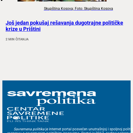
Skupština Kosova; Foto: Skupština Kosova
Još jedan pokušaj rešavanja dugotrajne političke
krize u Prištini
2 MIN ČITANJA
Savremena politika
je internet portal posvećen unutrašnjoj i spoljnoj politic