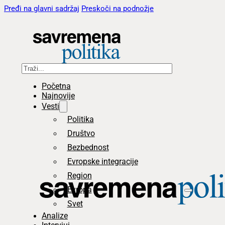
Pređi na glavni sadržaj
Preskoči na podnožje
Pretraga
Početna
Najnovije
Vesti
Politika
Društvo
Bezbednost
Evropske integracije
Region
Evropa
Svet
Analize