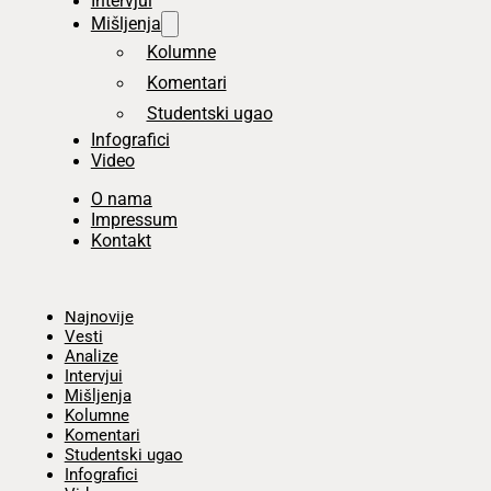
Intervjui
Mišljenja
Kolumne
Komentari
Studentski ugao
Infografici
Video
O nama
Impressum
Kontakt
Početna
Najnovije
Vesti
Analize
Intervjui
Mišljenja
Kolumne
Komentari
Studentski ugao
Infografici