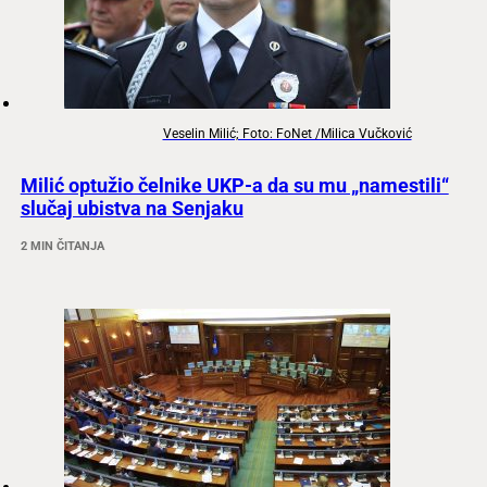
Veselin Milić; Foto: FoNet /Milica Vučković
Milić optužio čelnike UKP-a da su mu „namestili“
slučaj ubistva na Senjaku
2 MIN ČITANJA