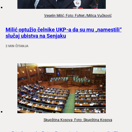
Veselin Milić; Foto: FoNet /Milica Vučković
Milić optužio čelnike UKP-a da su mu „namestili“
slučaj ubistva na Senjaku
2 MIN ČITANJA
Skupština Kosova; Foto: Skupština Kosova