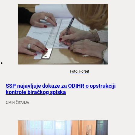
Foto: FoNet
SSP najavljuje dokaze za ODIHR o opstrukciji
kontrole biračkog spiska
2 MIN ČITANJA