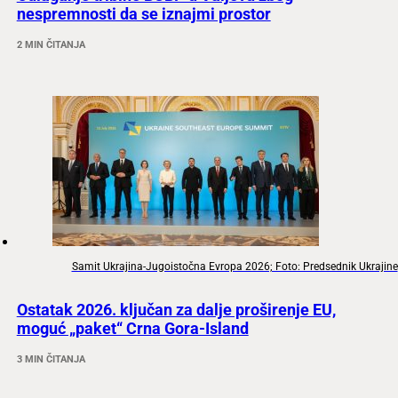
nespremnosti da se iznajmi prostor
2 MIN ČITANJA
Samit Ukrajina-Jugoistočna Evropa 2026; Foto: Predsednik Ukrajine
Ostatak 2026. ključan za dalje proširenje EU,
moguć „paket“ Crna Gora-Island
3 MIN ČITANJA