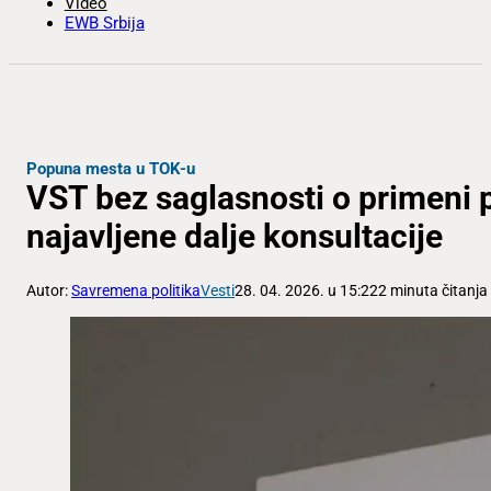
Video
EWB Srbija
Popuna mesta u TOK-u
VST bez saglasnosti o primeni 
najavljene dalje konsultacije
Autor:
Savremena politika
Vesti
28. 04. 2026. u 15:22
2 minuta čitanja