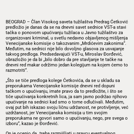
BEOGRAD – Član Visokog saveta tužilaštva Predrag Ćetković
predložio je danas da se na dnevni savet sednice VST-a stavi
tačka o ponovom upućivanju tužilaca u Javno tužilaštvo za
organizovani kriminal, u svetlu nedavno objavljenog mišljenja
Venecijanske komisije o takozvanim „Mrdićevim zakonima“.
Međutim, na sednici nije bilo dovoljno glasova za usvajanje
takvog predloga. Predsedavajući VST-u, Miroslav Đorđević,
obrazložio je da bi „bilo dobro da pre stavljanje te tačke na
dnevni red makar održimo jedan kolegijum na kojem ćemo to
razmotriti“.
„Što se tiče predloga kolege Ćetkovića, da se u skladu sa
preporukama Venecijanske komisije dnevni red dopuni
tačkom o upućivanju, imate pravo da to predložite, i što se
tiče upućivanja konkretnih lica, ja sam javno podržao njihovo
upućivanje na sednici kad smo o tome odlučivali. Međutim,
ovaj put bih iskazao svoju ličnu udržanost, ne protivljenje, već
uzdržanost, jer Venecijanska komisija u tim svojim
preporukama ne govori samo o upućivanju, nego, pre svega o
izboru“, kazao je Đorđević.
On je ocenio da „treba razmišljati u pravcu eventualnog