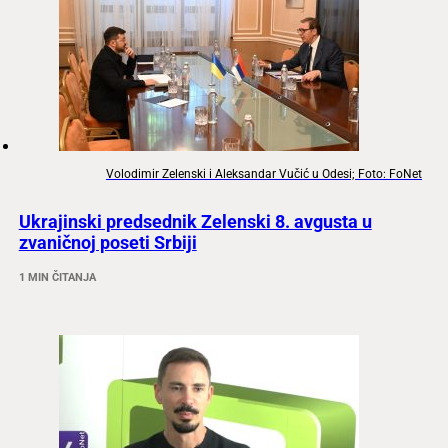
Volodimir Zelenski i Aleksandar Vučić u Odesi; Foto: FoNet
Ukrajinski predsednik Zelenski 8. avgusta u
zvaničnoj poseti Srbiji
1 MIN ČITANJA