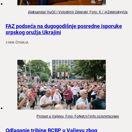
Aleksandar Vučić i Volodimir Zelenski; Foto: X / @ZelenskyyUa
FAZ podseća na dugogodišnje posredne isporuke
srpskog oružja Ukrajini
3 MIN ČITANJA
Protest u Valjevu; Foto: FoNet/n1info.rs/printscreen
Odlaganje tribine BCBP u Valjevu zbog