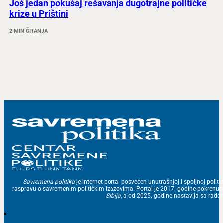
Još jedan pokušaj rešavanja dugotrajne političke
krize u Prištini
2 MIN ČITANJA
Savremena politika
je internet portal posvećen unutrašnjoj i spoljnoj politic
raspravu o savremenim političkim izazovima. Portal je 2017. godine pokrenu
Srbija
, a od 2025. godine nastavlja sa ra