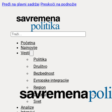
Pređi na glavni sadržaj
Preskoči na podnožje
Pretraga
Početna
Najnovije
Vesti
Politika
Društvo
Bezbednost
Evropske integracije
Region
Evropa
Svet
Analize