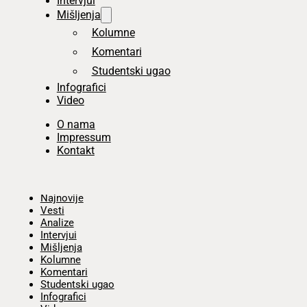
Intervjui
Mišljenja
Kolumne
Komentari
Studentski ugao
Infografici
Video
O nama
Impressum
Kontakt
Početna
Najnovije
Vesti
Analize
Intervjui
Mišljenja
Kolumne
Komentari
Studentski ugao
Infografici