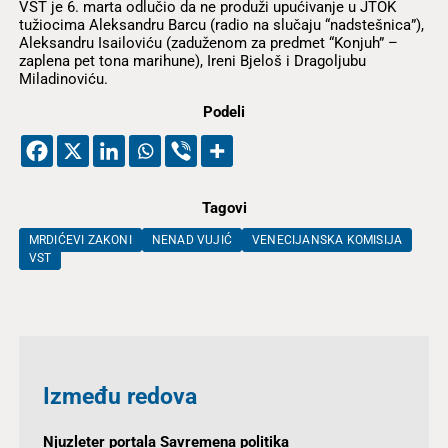
VST je 6. marta odlučio da ne produži upućivanje u JTOK
tužiocima Aleksandru Barcu (radio na slučaju “nadstešnica”),
Aleksandru Isailoviću (zaduženom za predmet “Konjuh” –
zaplena pet tona marihune), Ireni Bjeloš i Dragoljubu
Miladinoviću.
Podeli
Tagovi
MRDIĆEVI ZAKONI
NENAD VUJIĆ
VENECIJANSKA KOMISIJA
VST
Između redova
Njuzleter portala Savremena politika