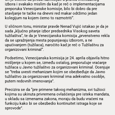
izbora i svakako mislim da kad je reč o implementacijama
preporuka Venecijanske komisije, bilo bi dobro da pre
stavljanje te tačke na dnevni red makar održimo jedan
kolegijum na kojem ćemo to razmotriti“.
U sličnom tonu, ministar pravde Nenad Vujić istakao je da je
sada „ključno pitanje izbor predsednika Visokog saveta
tužilaštva“, te da je Venecijanska komisija „prvenstveno rekla
da se upražnjenja mesta popunjavaju izborom, a ne
upućivanjem (tužilaca), naročito kad je reč o Tužilaštvu za
organizovani kriminal“.
Podsetimo, Venecijanska komisija je 24. aprila objavila hitno
mišljenje u kojem se, između ostalog, preporučuje vraćanje
tužilaca u Javno tužilaštvo za organizovani kriminal. Ocenjuje
se “treba uvesti mehanizam kojim se obezbeđuje da Javno
tužilaštvo za organizovani kriminal ima adekvatno osoblje,
putem redovnih imenovanja”.
Precizira se da “pre primene takvog mehanizma, svi tužioci
kojima su ukinuta privremena ovlašćenja pre isteka mandata,
u skladu sa izmenama zakona, moraju da budu vraćeni na
funkciju kako bi se obezbedio kontinuitet istraga koje se
sprovode”.