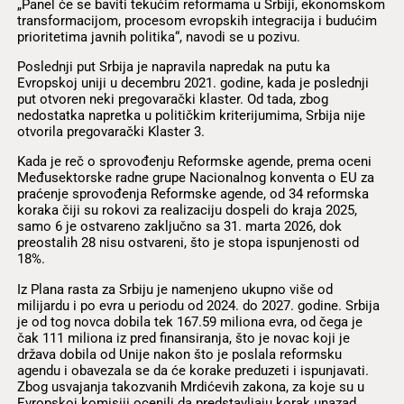
„Panel će se baviti tekućim reformama u Srbiji, ekonomskom
transformacijom, procesom evropskih integracija i budućim
prioritetima javnih politika“, navodi se u pozivu.
Poslednji put Srbija je napravila napredak na putu ka
Evropskoj uniji u decembru 2021. godine, kada je poslednji
put otvoren neki pregovarački klaster. Od tada, zbog
nedostatka napretka u političkim kriterijumima, Srbija nije
otvorila pregovarački Klaster 3.
Kada je reč o sprovođenju Reformske agende, prema oceni
Međusektorske radne grupe Nacionalnog konventa o EU za
praćenje sprovođenja Reformske agende, od 34 reformska
koraka čiji su rokovi za realizaciju dospeli do kraja 2025,
samo 6 je ostvareno zaključno sa 31. marta 2026, dok
preostalih 28 nisu ostvareni, što je stopa ispunjenosti od
18%.
Iz Plana rasta za Srbiju je namenjeno ukupno više od
milijardu i po evra u periodu od 2024. do 2027. godine. Srbija
je od tog novca dobila tek 167.59 miliona evra, od čega je
čak 111 miliona iz pred finansiranja, što je novac koji je
država dobila od Unije nakon što je poslala reformsku
agendu i obavezala se da će korake preduzeti i ispunjavati.
Zbog usvajanja takozvanih Mrdićevih zakona, za koje su u
Evropskoj komisiji ocenili da predstavljaju korak unazad,