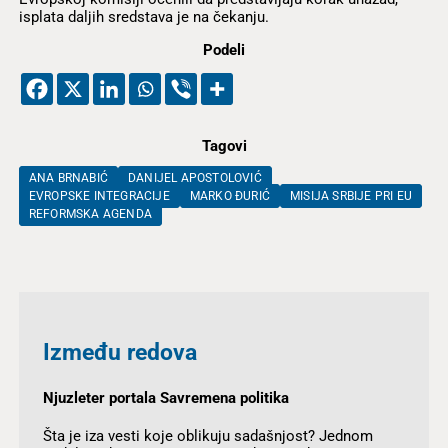
isplata daljih sredstava je na čekanju.
Podeli
Tagovi
ANA BRNABIĆ
DANIJEL APOSTOLOVIĆ
EVROPSKE INTEGRACIJE
MARKO ĐURIĆ
MISIJA SRBIJE PRI EU
REFORMSKA AGENDA
Između redova
Njuzleter portala Savremena politika
Šta je iza vesti koje oblikuju sadašnjost? Jednom