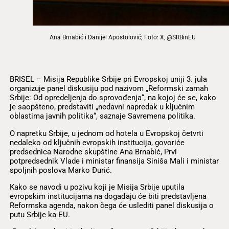
Ana Brnabić i Danijel Apostolović; Foto: X, @SRBinEU
BRISEL – Misija Republike Srbije pri Evropskoj uniji 3. jula
organizuje panel diskusiju pod nazivom „Reformski zamah
Srbije: Od opredeljenja do sprovođenja“, na kojoj će se, kako
je saopšteno, predstaviti „nedavni napredak u ključnim
oblastima javnih politika“, saznaje Savremena politika.
O napretku Srbije, u jednom od hotela u Evropskoj četvrti
nedaleko od ključnih evropskih institucija, govoriće
predsednica Narodne skupštine Ana Brnabić, Prvi
potpredsednik Vlade i ministar finansija Siniša Mali i ministar
spoljnih poslova Marko Đurić.
Kako se navodi u pozivu koji je Misija Srbije uputila
evropskim institucijama na događaju će biti predstavljena
Reformska agenda, nakon čega će uslediti panel diskusija o
putu Srbije ka EU.