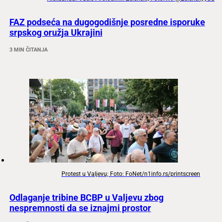
FAZ podseća na dugogodišnje posredne isporuke
srpskog oružja Ukrajini
3 MIN ČITANJA
Protest u Valjevu; Foto: FoNet/n1info.rs/printscreen
Odlaganje tribine BCBP u Valjevu zbog
nespremnosti da se iznajmi prostor