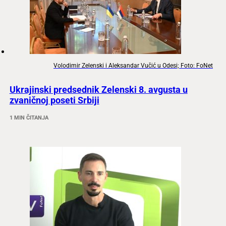
Volodimir Zelenski i Aleksandar Vučić u Odesi; Foto: FoNet
Ukrajinski predsednik Zelenski 8. avgusta u
zvaničnoj poseti Srbiji
1 MIN ČITANJA