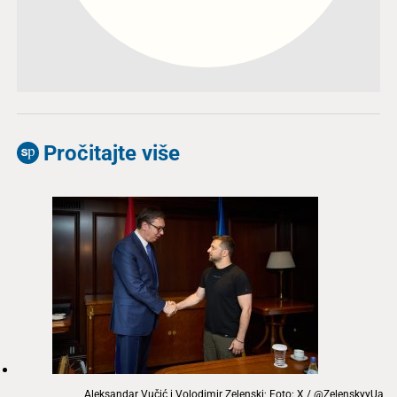
Pročitajte više
Aleksandar Vučić i Volodimir Zelenski; Foto: X / @ZelenskyyUa