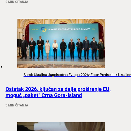
2 MIN ČITANJA
Samit Ukrajina-Jugoistočna Evropa 2026; Foto: Predsednik Ukrajine
Ostatak 2026. ključan za dalje proširenje EU,
moguć „paket“ Crna Gora-Island
3 MIN ČITANJA