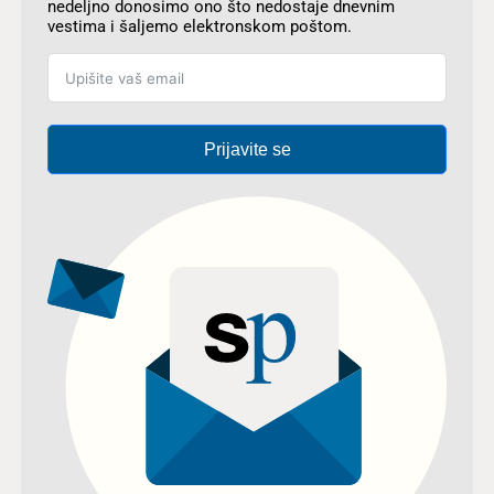
nedeljno donosimo ono što nedostaje dnevnim
vestima i šaljemo elektronskom poštom.
Prijavite se