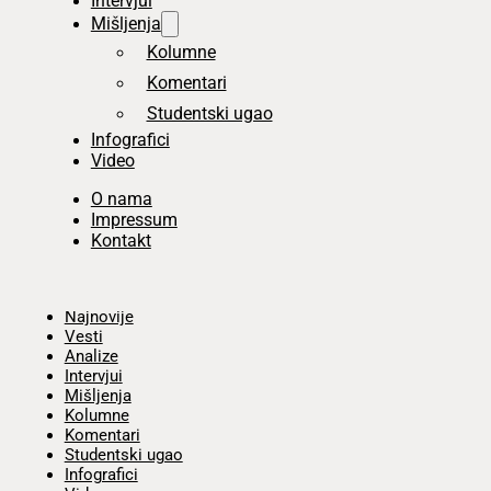
Intervjui
Mišljenja
Kolumne
Komentari
Studentski ugao
Infografici
Video
O nama
Impressum
Kontakt
Početna
Najnovije
Vesti
Analize
Intervjui
Mišljenja
Kolumne
Komentari
Studentski ugao
Infografici