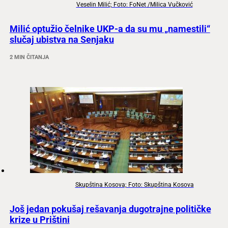
Veselin Milić; Foto: FoNet /Milica Vučković
Milić optužio čelnike UKP-a da su mu „namestili“
slučaj ubistva na Senjaku
2 MIN ČITANJA
Skupština Kosova; Foto: Skupština Kosova
Još jedan pokušaj rešavanja dugotrajne političke
krize u Prištini