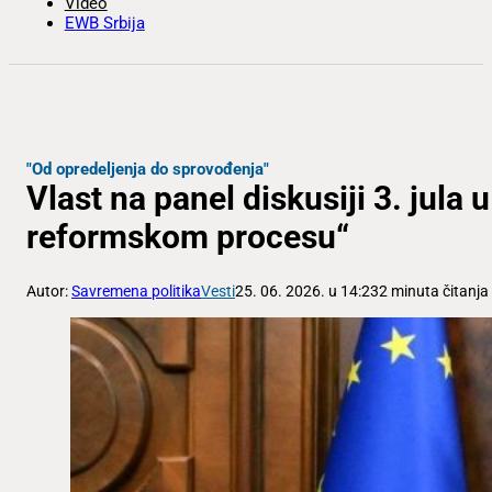
Video
EWB Srbija
"Od opredeljenja do sprovođenja"
Vlast na panel diskusiji 3. jula
reformskom procesu“
Autor:
Savremena politika
Vesti
25. 06. 2026. u 14:23
2 minuta čitanja