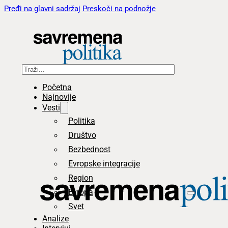
Pređi na glavni sadržaj
Preskoči na podnožje
Pretraga
Početna
Najnovije
Vesti
Politika
Društvo
Bezbednost
Evropske integracije
Region
Evropa
Svet
Analize