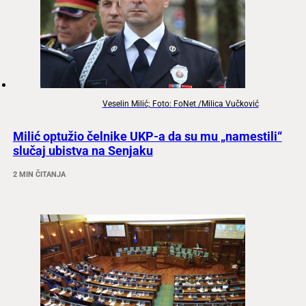
Veselin Milić; Foto: FoNet /Milica Vučković
Milić optužio čelnike UKP-a da su mu „namestili“
slučaj ubistva na Senjaku
2 MIN ČITANJA