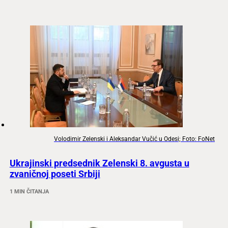
Volodimir Zelenski i Aleksandar Vučić u Odesi; Foto: FoNet
Ukrajinski predsednik Zelenski 8. avgusta u
zvaničnoj poseti Srbiji
1 MIN ČITANJA