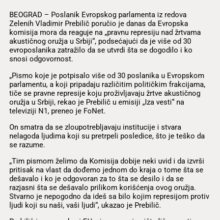
BEOGRAD – Poslanik Evropskog parlamenta iz redova
Zelenih Vladimir Prebilič poručio je danas da Evropska
komisija mora da reaguje na „pravnu represiju nad žrtvama
akustičnog oružja u Srbiji“, podsećajući da je više od 30
evroposlanika zatražilo da se utvrdi šta se dogodilo i ko
snosi odgovornost.
„Pismo koje je potpisalo više od 30 poslanika u Evropskom
parlamentu, a koji pripadaju različitim političkim frakcijama,
tiče se pravne represije koju proživljavaju žrtve akustičnog
oružja u Srbiji, rekao je Prebilič u emisiji „Iza vesti“ na
televiziji N1, preneo je FoNet.
On smatra da se zloupotrebljavaju institucije i stvara
nelagoda ljudima koji su pretrpeli posledice, što je teško da
se razume.
„Tim pismom želimo da Komisija dobije neki uvid i da izvrši
pritisak na vlast da dođemo jednom do kraja o tome šta se
dešavalo i ko je odgovoran za to šta se desilo i da se
razjasni šta se dešavalo prilikom korišćenja ovog oružja.
Stvarno je nepogodno da ideš sa bilo kojim represijom protiv
ljudi koji su naši, vaši ljudi“, ukazao je Prebilič.