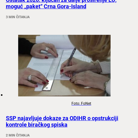
moguć „paket“ Crna Gora-Island
3 MIN ČITANJA
Foto: FoNet
SSP najavljuje dokaze za ODIHR o opstrukciji
kontrole biračkog spiska
2 MIN ČITANJA