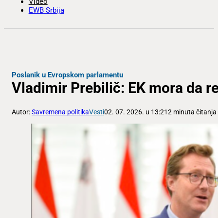
Video
EWB Srbija
Poslanik u Evropskom parlamentu
Vladimir Prebilič: EK mora da re
Autor:
Savremena politika
Vesti
02. 07. 2026. u 13:21
2 minuta čitanja