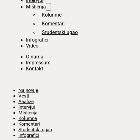
Intervjui
Mišljenja
Kolumne
Komentari
Studentski ugao
Infografici
Video
O nama
Impressum
Kontakt
Početna
Najnovije
Vesti
Analize
Intervjui
Mišljenja
Kolumne
Komentari
Studentski ugao
Infografici