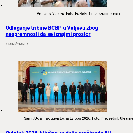
Protest u Valjevu; Foto: FoNet/n1info.rs/printscreen
Odlaganje tribine BCBP u Valjevu zbog
nespremnosti da se iznajmi prostor
2 MIN ČITANJA
Samit Ukrajina-Jugoistočna Evropa 2026; Foto: Predsednik Ukrajine
Ostatak 2026. ključan za dalje proširenje EU,