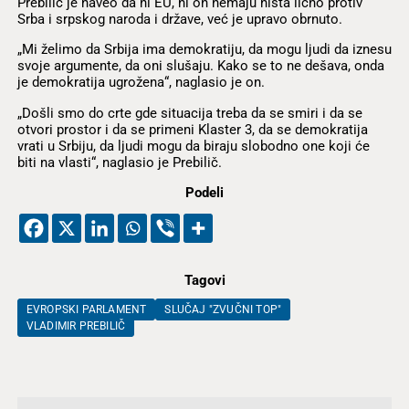
Prebilič je naveo da ni EU, ni on nemaju ništa lično protiv
Srba i srpskog naroda i države, već je upravo obrnuto.
„Mi želimo da Srbija ima demokratiju, da mogu ljudi da iznesu
svoje argumente, da oni slušaju. Kako se to ne dešava, onda
je demokratija ugrožena“, naglasio je on.
„Došli smo do crte gde situacija treba da se smiri i da se
otvori prostor i da se primeni Klaster 3, da se demokratija
vrati u Srbiju, da ljudi mogu da biraju slobodno one koji će
biti na vlasti“, naglasio je Prebilič.
Podeli
Tagovi
EVROPSKI PARLAMENT
SLUČAJ "ZVUČNI TOP"
VLADIMIR PREBILIČ