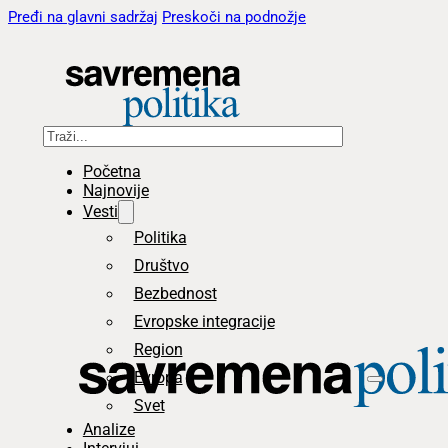
Pređi na glavni sadržaj
Preskoči na podnožje
Pretraga
Početna
Najnovije
Vesti
Politika
Društvo
Bezbednost
Evropske integracije
Region
Evropa
Svet
Analize