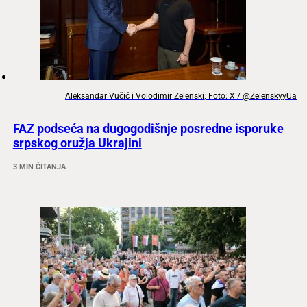
Aleksandar Vučić i Volodimir Zelenski; Foto: X / @ZelenskyyUa
FAZ podseća na dugogodišnje posredne isporuke
srpskog oružja Ukrajini
3 MIN ČITANJA