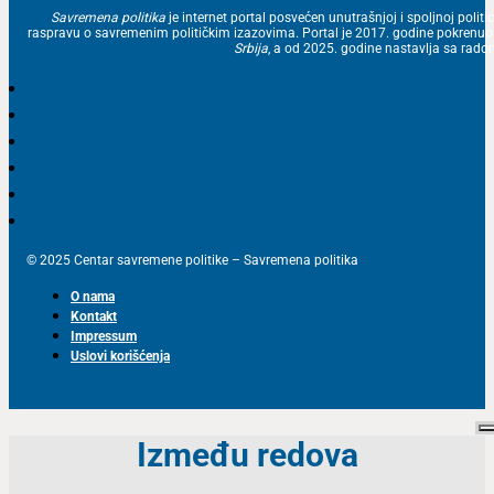
Savremena politika
je internet portal posvećen unutrašnjoj i spoljnoj politic
raspravu o savremenim političkim izazovima. Portal je 2017. godine pokrenu
Srbija
, a od 2025. godine nastavlja sa ra
© 2025 Centar savremene politike – Savremena politika
O nama
Kontakt
Impressum
Uslovi korišćenja
Između redova