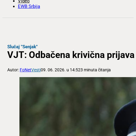
Video
EWB Srbija
Slučaj "Senjak"
VJT: Odbačena krivična prijava 
Autor:
FoNet
Vesti
09. 06. 2026. u 14:52
3 minuta čitanja