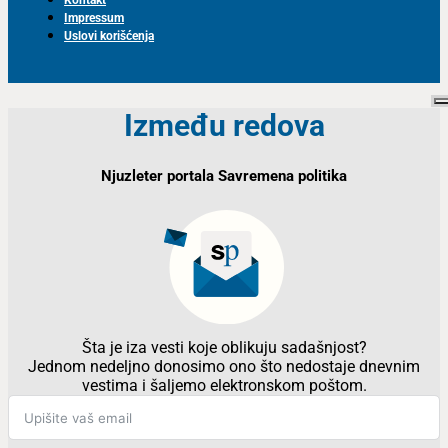
Impressum
Uslovi korišćenja
Između redova
Njuzleter portala Savremena politika
Šta je iza vesti koje oblikuju sadašnjost?
Jednom nedeljno donosimo ono što nedostaje dnevnim
vestima i šaljemo elektronskom poštom.