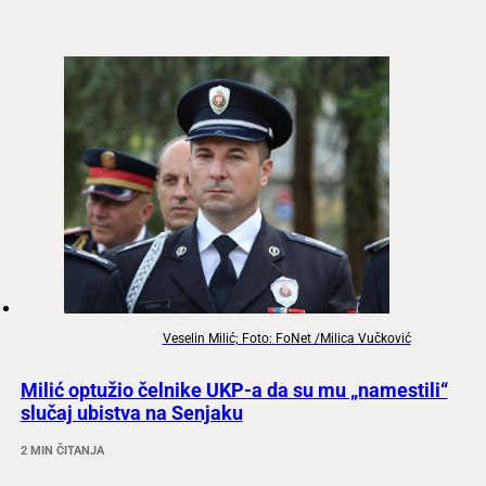
Veselin Milić; Foto: FoNet /Milica Vučković
Milić optužio čelnike UKP-a da su mu „namestili“
slučaj ubistva na Senjaku
2 MIN ČITANJA