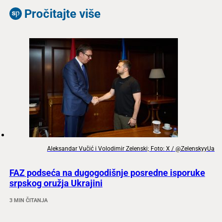
Pročitajte više
Aleksandar Vučić i Volodimir Zelenski; Foto: X / @ZelenskyyUa
FAZ podseća na dugogodišnje posredne isporuke
srpskog oružja Ukrajini
3 MIN ČITANJA