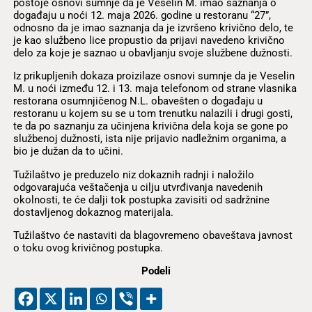
postoje osnovi sumnje da je Veselin M. imao saznanja o
događaju u noći 12. maja 2026. godine u restoranu “27”,
odnosno da je imao saznanja da je izvršeno krivično delo, te
je kao službeno lice propustio da prijavi navedeno krivično
delo za koje je saznao u obavljanju svoje službene dužnosti.
Iz prikupljenih dokaza proizilaze osnovi sumnje da je Veselin
M. u noći između 12. i 13. maja telefonom od strane vlasnika
restorana osumnjičenog N.L. obavešten o događaju u
restoranu u kojem su se u tom trenutku nalazili i drugi gosti,
te da po saznanju za učinjena krivična dela koja se gone po
službenoj dužnosti, ista nije prijavio nadležnim organima, a
bio je dužan da to učini.
Tužilaštvo je preduzelo niz dokaznih radnji i naložilo
odgovarajuća veštačenja u cilju utvrđivanja navedenih
okolnosti, te će dalji tok postupka zavisiti od sadržnine
dostavljenog dokaznog materijala.
Tužilaštvo će nastaviti da blagovremeno obaveštava javnost
o toku ovog krivičnog postupka.
Podeli