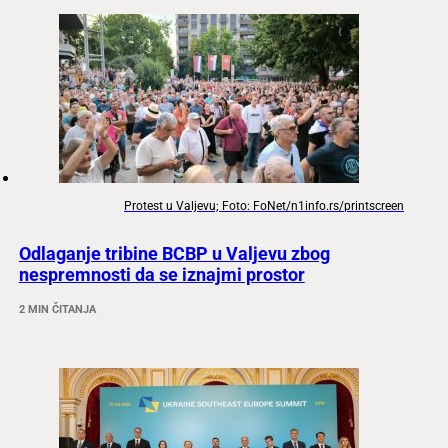
Protest u Valjevu; Foto: FoNet/n1info.rs/printscreen
Odlaganje tribine BCBP u Valjevu zbog
nespremnosti da se iznajmi prostor
2 MIN ČITANJA