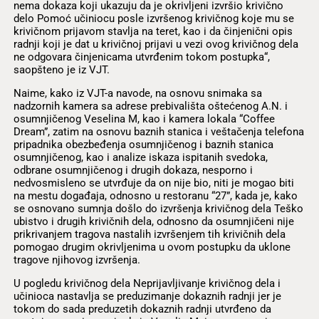
nema dokaza koji ukazuju da je okrivljeni izvršio krivično
delo Pomoć učiniocu posle izvršenog krivičnog koje mu se
krivičnom prijavom stavlja na teret, kao i da činjenični opis
radnji koji je dat u krivičnoj prijavi u vezi ovog krivičnog dela
ne odgovara činjenicama utvrđenim tokom postupka“,
saopšteno je iz VJT.
Naime, kako iz VJT-a navode, na osnovu snimaka sa
nadzornih kamera sa adrese prebivališta oštećenog A.N. i
osumnjičenog Veselina M, kao i kamera lokala “Coffee
Dream”, zatim na osnovu baznih stanica i veštačenja telefona
pripadnika obezbeđenja osumnjičenog i baznih stanica
osumnjičenog, kao i analize iskaza ispitanih svedoka,
odbrane osumnjičenog i drugih dokaza, nesporno i
nedvosmisleno se utvrđuje da on nije bio, niti je mogao biti
na mestu događaja, odnosno u restoranu “27”, kada je, kako
se osnovano sumnja došlo do izvršenja krivičnog dela Teško
ubistvo i drugih krivičnih dela, odnosno da osumnjičeni nije
prikrivanjem tragova nastalih izvršenjem tih krivičnih dela
pomogao drugim okrivljenima u ovom postupku da uklone
tragove njihovog izvršenja.
U pogledu krivičnog dela Neprijavljivanje krivičnog dela i
učinioca nastavlja se preduzimanje dokaznih radnji jer je
tokom do sada preduzetih dokaznih radnji utvrđeno da