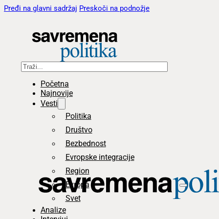
Pređi na glavni sadržaj
Preskoči na podnožje
Pretraga
Početna
Najnovije
Vesti
Politika
Društvo
Bezbednost
Evropske integracije
Region
Evropa
Svet
Analize