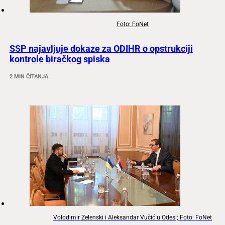
Foto: FoNet
SSP najavljuje dokaze za ODIHR o opstrukciji
kontrole biračkog spiska
2 MIN ČITANJA
Volodimir Zelenski i Aleksandar Vučić u Odesi; Foto: FoNet