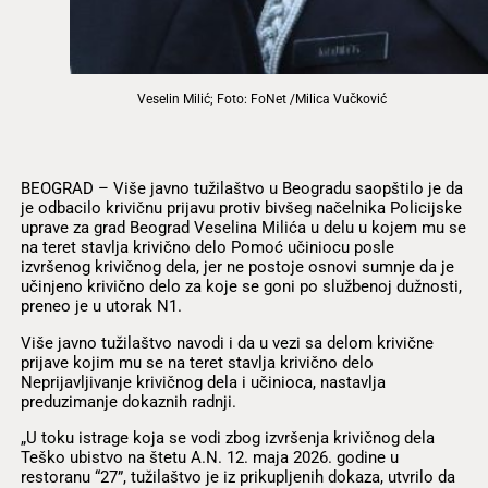
Veselin Milić; Foto: FoNet /Milica Vučković
BEOGRAD – Više javno tužilaštvo u Beogradu saopštilo je da
je odbacilo krivičnu prijavu protiv bivšeg načelnika Policijske
uprave za grad Beograd Veselina Milića u delu u kojem mu se
na teret stavlja krivično delo Pomoć učiniocu posle
izvršenog krivičnog dela, jer ne postoje osnovi sumnje da je
učinjeno krivično delo za koje se goni po službenoj dužnosti,
preneo je u utorak N1.
Više javno tužilaštvo navodi i da u vezi sa delom krivične
prijave kojim mu se na teret stavlja krivično delo
Neprijavljivanje krivičnog dela i učinioca, nastavlja
preduzimanje dokaznih radnji.
„U toku istrage koja se vodi zbog izvršenja krivičnog dela
Teško ubistvo na štetu A.N. 12. maja 2026. godine u
restoranu “27”, tužilaštvo je iz prikupljenih dokaza, utvrilo da