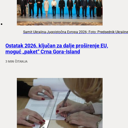
Samit Ukrajina-Jugoistočna Evropa 2026; Foto: Predsednik Ukrajine
Ostatak 2026. ključan za dalje proširenje EU,
moguć „paket“ Crna Gora-Island
3 MIN ČITANJA