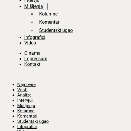
Intervjui
Mišljenja
Kolumne
Komentari
Studentski ugao
Infografici
Video
O nama
Impressum
Kontakt
Početna
Najnovije
Vesti
Analize
Intervjui
Mišljenja
Kolumne
Komentari
Studentski ugao
Infografici