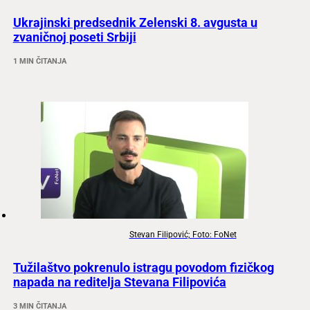
Ukrajinski predsednik Zelenski 8. avgusta u
zvaničnoj poseti Srbiji
1 MIN ČITANJA
Stevan Filipović; Foto: FoNet
Tužilaštvo pokrenulo istragu povodom fizičkog
napada na reditelja Stevana Filipovića
3 MIN ČITANJA