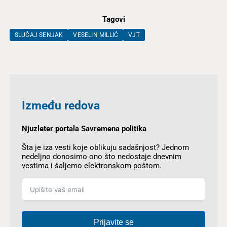
Tagovi
SLUČAJ SENJAK
VESELIN MILLIĆ
VJT
Između redova
Njuzleter portala Savremena politika
Šta je iza vesti koje oblikuju sadašnjost? Jednom
nedeljno donosimo ono što nedostaje dnevnim
vestima i šaljemo elektronskom poštom.
Prijavite se