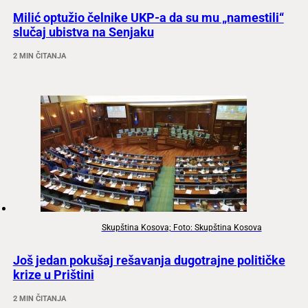
Milić optužio čelnike UKP-a da su mu „namestili“
slučaj ubistva na Senjaku
2 MIN ČITANJA
Skupština Kosova; Foto: Skupština Kosova
Još jedan pokušaj rešavanja dugotrajne političke
krize u Prištini
2 MIN ČITANJA