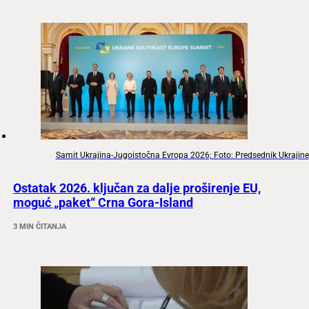
Samit Ukrajina-Jugoistočna Evropa 2026; Foto: Predsednik Ukrajine
Ostatak 2026. ključan za dalje proširenje EU,
moguć „paket“ Crna Gora-Island
3 MIN ČITANJA