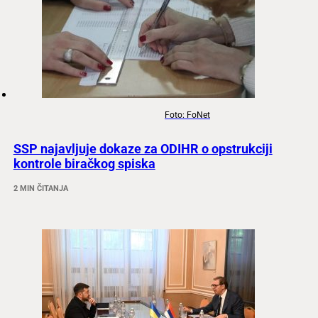
Foto: FoNet
SSP najavljuje dokaze za ODIHR o opstrukciji
kontrole biračkog spiska
2 MIN ČITANJA