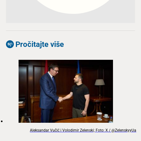
Pročitajte više
Aleksandar Vučić i Volodimir Zelenski; Foto: X / @ZelenskyyUa