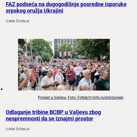
FAZ podseća na dugogodišnje posredne isporuke
srpskog oružja Ukrajini
3 MIN ČITANJA
Protest u Valjevu; Foto: FoNet/n1info.rs/printscreen
Odlaganje tribine BCBP u Valjevu zbog
nespremnosti da se iznajmi prostor
2 MIN ČITANJA