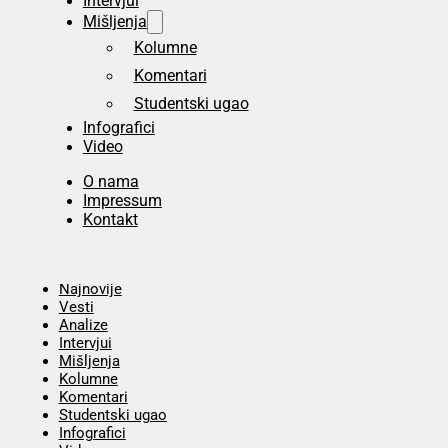
Intervjui
Mišljenja
Kolumne
Komentari
Studentski ugao
Infografici
Video
O nama
Impressum
Kontakt
Početna
Najnovije
Vesti
Analize
Intervjui
Mišljenja
Kolumne
Komentari
Studentski ugao
Infografici