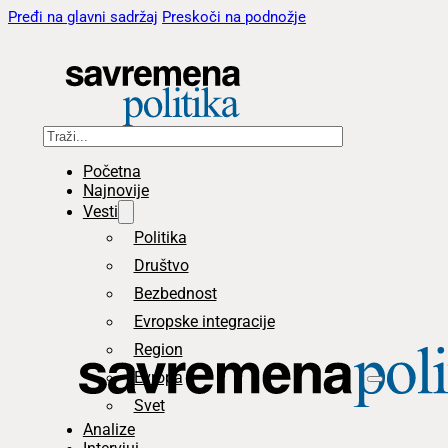
Pređi na glavni sadržaj
Preskoči na podnožje
Pretraga
Početna
Najnovije
Vesti
Politika
Društvo
Bezbednost
Evropske integracije
Region
Evropa
Svet
Analize