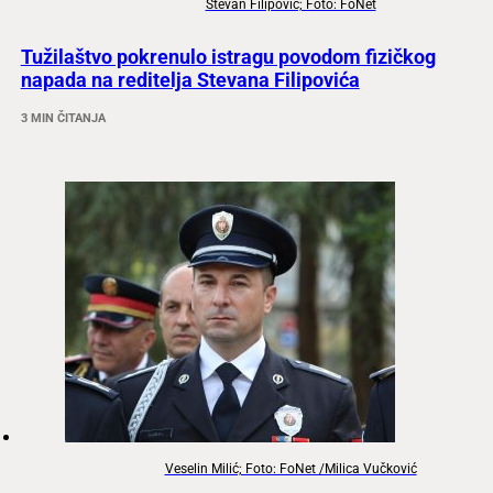
Stevan Filipović; Foto: FoNet
Tužilaštvo pokrenulo istragu povodom fizičkog
napada na reditelja Stevana Filipovića
3 MIN ČITANJA
Veselin Milić; Foto: FoNet /Milica Vučković