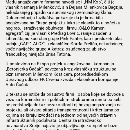
Među angažovanim firmama navodi se i „NM Kop“, čiji je
vlasnik Nemanja Milenković, sin Dejana Milenkovića Bagzija,
nekadašnjeg pripadnika surčinskog i zemunskog klana.
Dokumentacija tužilaštva pokazuje da je firma bila
angažovana na Ekspo projektu, iako je vlasnik to u početku
negirao. Istraživanje obuhvata i firmu „C&LC Kameni
agregati“, čiji je vlasnik Predrag Lovrić, ranije osuđen u
Lihtenštajnu kao član grupe Pink Panter, kao i preduzetničku
radnju „CAP 1 ALCZ“ u vlasništvu Đorđa Prelića, nekadašnjeg
vođe navijačke grupe Alkatraz, osuđenog za ubistvo
francuskog navijača Brisa Tatona.
U poslovima na Ekspo projektu angažovana i kompanija
„Betonjerka Čačak“, povezana kroz vlasničku strukturu sa
biznismenom Milenkom Kostićem, potpredsednikom
Upravnog odbora FK Crvena zvezda i vlasnikom kompanije
Auto Čačak.
U tekstu se ističe da prisustvo firmi i osoba koje se dovode u
vezu sa kriminalnim ili političkim strukturama samo po sebi
ne predstavlja dokaz nezakonitosti njihovog angažovanja na
projektu, ali otvara pitanja transparentnosti i kriterijuma po
kojima se biraju izvođači na jednom od najvećih državnih
infrastrukturnih poduhvata. Centra za istraživačko
novinarstvo Srbije najavio je objavljivanje kompletne baze