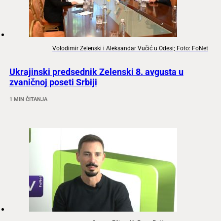
Volodimir Zelenski i Aleksandar Vučić u Odesi; Foto: FoNet
Ukrajinski predsednik Zelenski 8. avgusta u
zvaničnoj poseti Srbiji
1 MIN ČITANJA