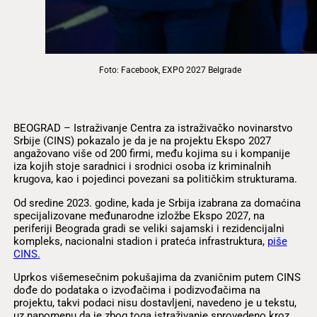
Foto: Facebook, EXPO 2027 Belgrade
BEOGRAD – Istraživanje Centra za istraživačko novinarstvo
Srbije (CINS) pokazalo je da je na projektu Ekspo 2027
angažovano više od 200 firmi, među kojima su i kompanije
iza kojih stoje saradnici i srodnici osoba iz kriminalnih
krugova, kao i pojedinci povezani sa političkim strukturama.
Od sredine 2023. godine, kada je Srbija izabrana za domaćina
specijalizovane međunarodne izložbe Ekspo 2027, na
periferiji Beograda gradi se veliki sajamski i rezidencijalni
kompleks, nacionalni stadion i prateća infrastruktura,
piše
CINS.
Uprkos višemesečnim pokušajima da zvaničnim putem CINS
dođe do podataka o izvođačima i podizvođačima na
projektu, takvi podaci nisu dostavljeni, navedeno je u tekstu,
uz napomenu da je zbog toga istraživanje sprovedeno kroz