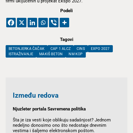
firmi uključenih u projekat Ekspo 2027.
Podeli
Tagovi
BETONJERKA ČAČAK
CAP 1 ALCZ
CINS
EXPO 2027
ISTRAŽIVANJE
MAKIŠ BETON
NM KOP
Između redova
Njuzleter portala Savremena politika
Šta je iza vesti koje oblikuju sadašnjost? Jednom
nedeljno donosimo ono što nedostaje dnevnim
vestima i šaljemo elektronskom poštom.