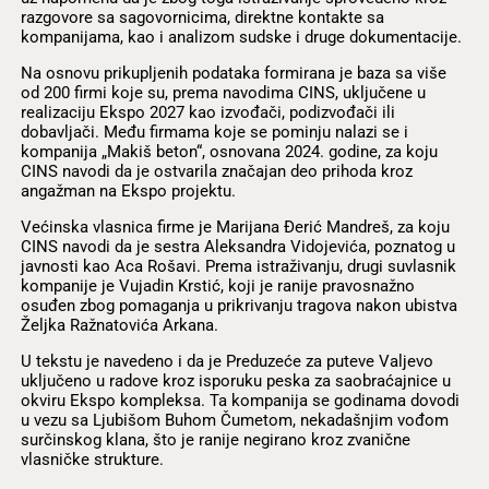
razgovore sa sagovornicima, direktne kontakte sa
kompanijama, kao i analizom sudske i druge dokumentacije.
Na osnovu prikupljenih podataka formirana je baza sa više
od 200 firmi koje su, prema navodima CINS, uključene u
realizaciju Ekspo 2027 kao izvođači, podizvođači ili
dobavljači. Među firmama koje se pominju nalazi se i
kompanija „Makiš beton“, osnovana 2024. godine, za koju
CINS navodi da je ostvarila značajan deo prihoda kroz
angažman na Ekspo projektu.
Većinska vlasnica firme je Marijana Đerić Mandreš, za koju
CINS navodi da je sestra Aleksandra Vidojevića, poznatog u
javnosti kao Aca Rošavi. Prema istraživanju, drugi suvlasnik
kompanije je Vujadin Krstić, koji je ranije pravosnažno
osuđen zbog pomaganja u prikrivanju tragova nakon ubistva
Željka Ražnatovića Arkana.
U tekstu je navedeno i da je Preduzeće za puteve Valjevo
uključeno u radove kroz isporuku peska za saobraćajnice u
okviru Ekspo kompleksa. Ta kompanija se godinama dovodi
u vezu sa Ljubišom Buhom Čumetom, nekadašnjim vođom
surčinskog klana, što je ranije negirano kroz zvanične
vlasničke strukture.