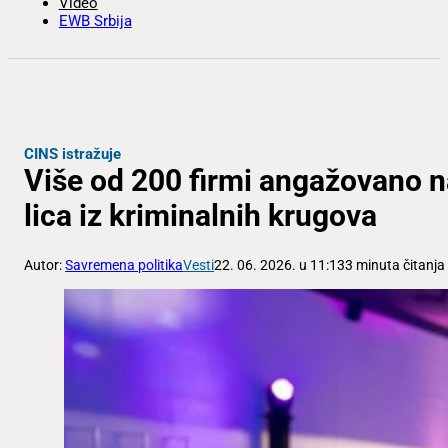
Video
EWB Srbija
CINS istražuje
Više od 200 firmi angažovano 
lica iz kriminalnih krugova
Autor:
Savremena politika
Vesti
22. 06. 2026. u 11:13
3 minuta čitanja