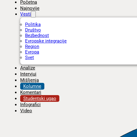
Početna
Najnovije
Vesti
Politika
Društvo
Bezbednost
Evropske integracije
Region
Evropa
Svet
Analize
Intervjui
Mišljenja
Kolumne
Komentari
Studentski ugao
Infografici
Video