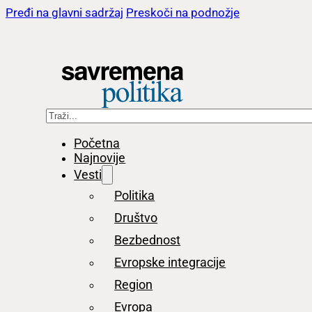
Pređi na glavni sadržaj
Preskoči na podnožje
Pretraga
Početna
Najnovije
Vesti
Politika
Društvo
Bezbednost
Evropske integracije
Region
Evropa