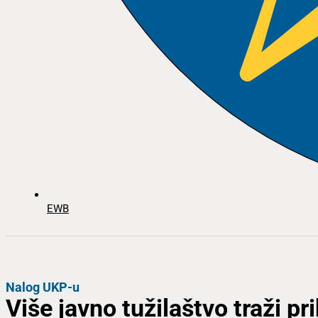
EWB
Nalog UKP-u
Više javno tužilaštvo traži pr