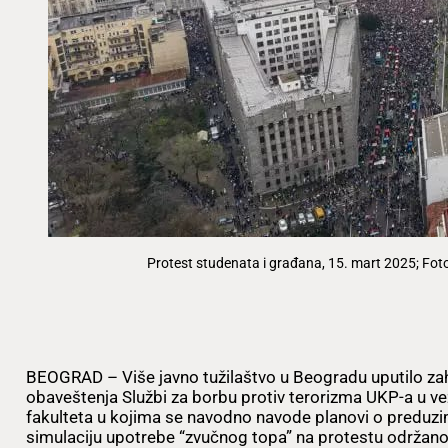
Protest studenata i građana, 15. mart 2025; Foto
BEOGRAD – Više javno tužilaštvo u Beogradu uputilo zah
obaveštenja Službi za borbu protiv terorizma UKP-a u 
fakulteta u kojima se navodno navode planovi o preduzima
simulaciju upotrebe “zvučnog topa” na protestu održano