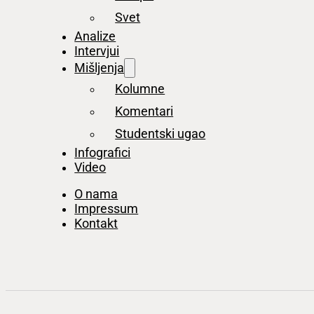
Svet
Analize
Intervjui
Mišljenja
Kolumne
Komentari
Studentski ugao
Infografici
Video
O nama
Impressum
Kontakt