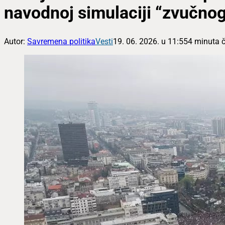
navodnoj simulaciji “zvučnog
Autor:
Savremena politika
Vesti
19. 06. 2026. u 11:55
4 minuta č