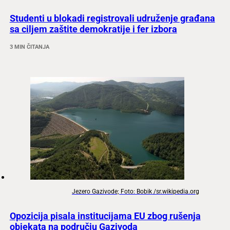
Studenti u blokadi registrovali udruženje građana
sa ciljem zaštite demokratije i fer izbora
3 MIN ČITANJA
Jezero Gazivode; Foto: Bobik /sr.wikipedia.org
Opozicija pisala institucijama EU zbog rušenja
objekata na području Gazivoda