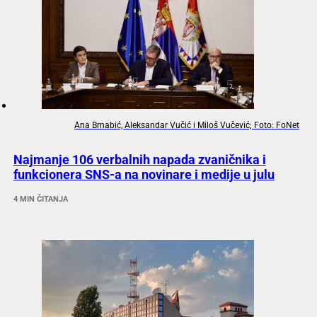
Ana Brnabić, Aleksandar Vučić i Miloš Vučević; Foto: FoNet
Najmanje 106 verbalnih napada zvaničnika i
funkcionera SNS-a na novinare i medije u julu
4 MIN ČITANJA