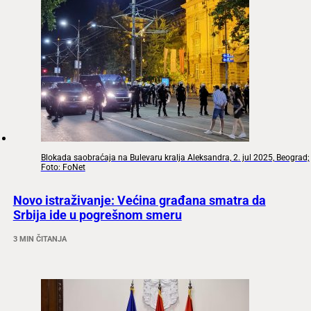
Blokada saobraćaja na Bulevaru kralja Aleksandra, 2. jul 2025, Beograd;
Foto: FoNet
Novo istraživanje: Većina građana smatra da
Srbija ide u pogrešnom smeru
3 MIN ČITANJA