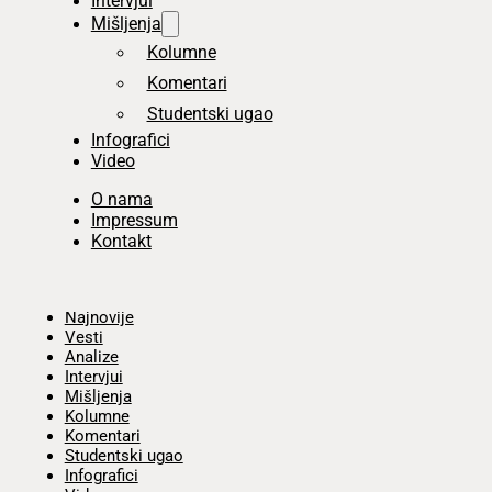
Intervjui
Mišljenja
Kolumne
Komentari
Studentski ugao
Infografici
Video
O nama
Impressum
Kontakt
Početna
Najnovije
Vesti
Analize
Intervjui
Mišljenja
Kolumne
Komentari
Studentski ugao
Infografici