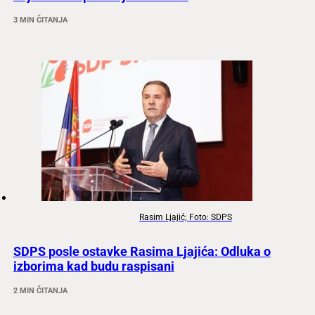
3 MIN ČITANJA
Rasim Ljajić; Foto: SDPS
SDPS posle ostavke Rasima Ljajića: Odluka o
izborima kad budu raspisani
2 MIN ČITANJA