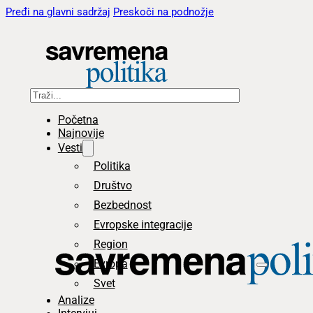
Pređi na glavni sadržaj
Preskoči na podnožje
Pretraga
Početna
Najnovije
Vesti
Politika
Društvo
Bezbednost
Evropske integracije
Region
Evropa
Svet
Analize