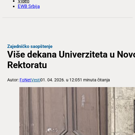
Video
EWB Srbija
Zajedničko saopštenje
Više dekana Univerziteta u No
Rektoratu
Autor:
FoNet
Vesti
01. 04. 2026. u 12:05
1 minuta čitanja