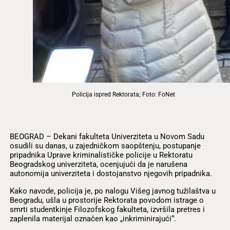
Policija ispred Rektorata; Foto: FoNet
BEOGRAD – Dekani fakulteta Univerziteta u Novom Sadu
osudili su danas, u zajedničkom saopštenju, postupanje
pripadnika Uprave kriminalističke policije u Rektoratu
Beogradskog univerziteta, ocenjujući da je narušena
autonomija univerziteta i dostojanstvo njegovih pripadnika.
Kako navode, policija je, po nalogu Višeg javnog tužilaštva u
Beogradu, ušla u prostorije Rektorata povodom istrage o
smrti studentkinje Filozofskog fakulteta, izvršila pretres i
zaplenila materijal označen kao „inkriminirajući“.