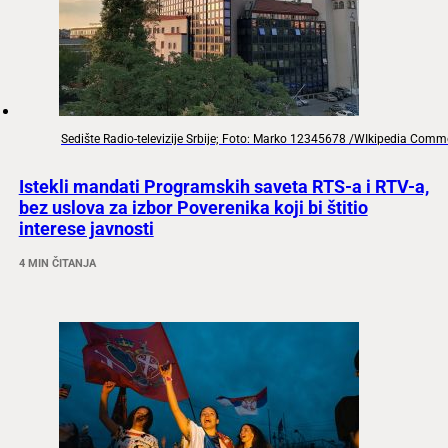
Sedište Radio-televizije Srbije; Foto: Marko 12345678 /WIkipedia Com
Istekli mandati Programskih saveta RTS-a i RTV-a,
bez uslova za izbor Poverenika koji bi štitio
interese javnosti
4 MIN ČITANJA