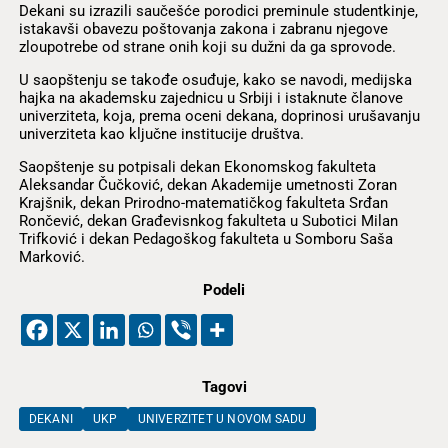
Dekani su izrazili saučešće porodici preminule studentkinje,
istakavši obavezu poštovanja zakona i zabranu njegove
zloupotrebe od strane onih koji su dužni da ga sprovode.
U saopštenju se takođe osuđuje, kako se navodi, medijska
hajka na akademsku zajednicu u Srbiji i istaknute članove
univerziteta, koja, prema oceni dekana, doprinosi urušavanju
univerziteta kao ključne institucije društva.
Saopštenje su potpisali dekan Ekonomskog fakulteta
Aleksandar Čučković, dekan Akademije umetnosti Zoran
Krajšnik, dekan Prirodno-matematičkog fakulteta Srđan
Rončević, dekan Građevisnkog fakulteta u Subotici Milan
Trifković i dekan Pedagoškog fakulteta u Somboru Saša
Marković.
Podeli
Tagovi
DEKANI
UKP
UNIVERZITET U NOVOM SADU