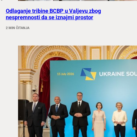
Odlaganje tribine BCBP u Valjevu zbog
nespremnosti da se iznajmi prostor
2 MIN ČITANJA