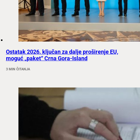
Ostatak 2026. ključan za dalje proširenje EU,
moguć „paket“ Crna Gora-Island
3 MIN ČITANJA