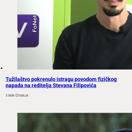
Tužilaštvo pokrenulo istragu povodom fizičkog
napada na reditelja Stevana Filipovića
3 MIN ČITANJA