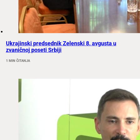
Ukrajinski predsednik Zelenski 8. avgusta u
zvaničnoj poseti Srbiji
1 MIN ČITANJA