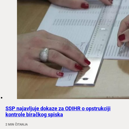
SSP najavljuje dokaze za ODIHR o opstrukciji
kontrole biračkog spiska
2 MIN ČITANJA