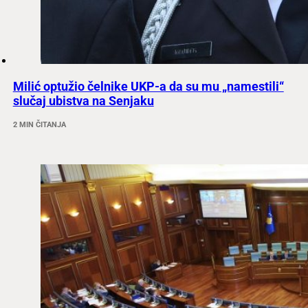
Milić optužio čelnike UKP-a da su mu „namestili“
slučaj ubistva na Senjaku
2 MIN ČITANJA