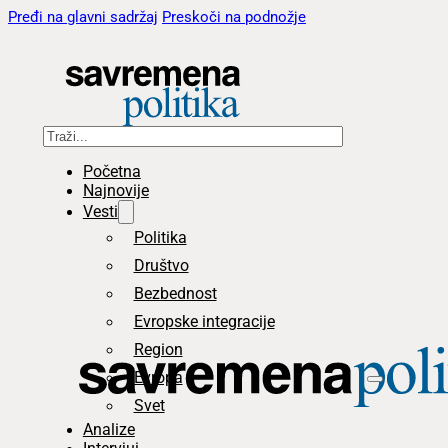
Pređi na glavni sadržaj
Preskoči na podnožje
Pretraga
Početna
Najnovije
Vesti
Politika
Društvo
Bezbednost
Evropske integracije
Region
Evropa
Svet
Analize