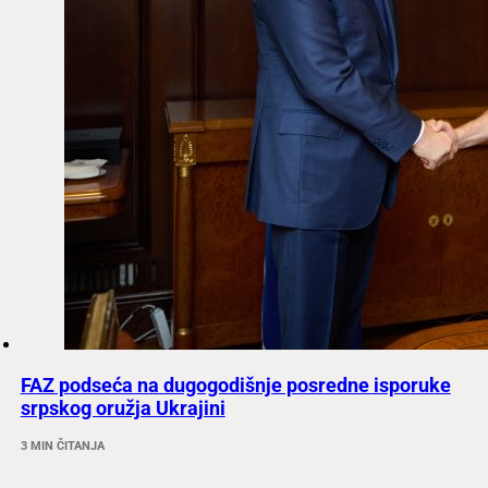
FAZ podseća na dugogodišnje posredne isporuke
srpskog oružja Ukrajini
3 MIN ČITANJA