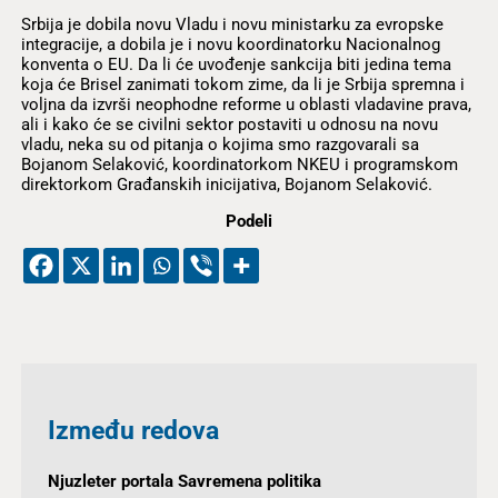
Srbija je dobila novu Vladu i novu ministarku za evropske
integracije, a dobila je i novu koordinatorku Nacionalnog
konventa o EU. Da li će uvođenje sankcija biti jedina tema
koja će Brisel zanimati tokom zime, da li je Srbija spremna i
voljna da izvrši neophodne reforme u oblasti vladavine prava,
ali i kako će se civilni sektor postaviti u odnosu na novu
vladu, neka su od pitanja o kojima smo razgovarali sa
Bojanom Selaković, koordinatorkom NKEU i programskom
direktorkom Građanskih inicijativa, Bojanom Selaković.
Podeli
Između redova
Njuzleter portala Savremena politika