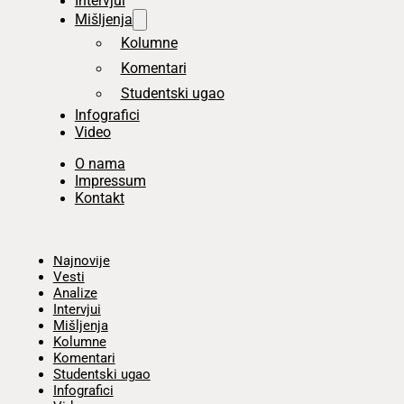
Intervjui
Mišljenja
Kolumne
Komentari
Studentski ugao
Infografici
Video
O nama
Impressum
Kontakt
Početna
Najnovije
Vesti
Analize
Intervjui
Mišljenja
Kolumne
Komentari
Studentski ugao
Infografici