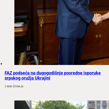
FAZ podseća na dugogodišnje posredne isporuke
srpskog oružja Ukrajini
3 MIN ČITANJA