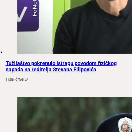
Tužilaštvo pokrenulo istragu povodom fizičkog
napada na reditelja Stevana Filipovića
3 MIN ČITANJA