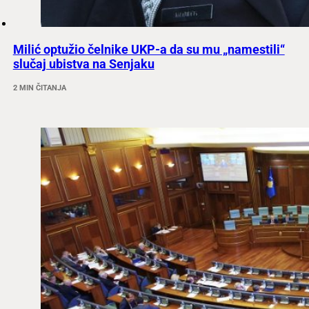
Milić optužio čelnike UKP-a da su mu „namestili“
slučaj ubistva na Senjaku
2 MIN ČITANJA