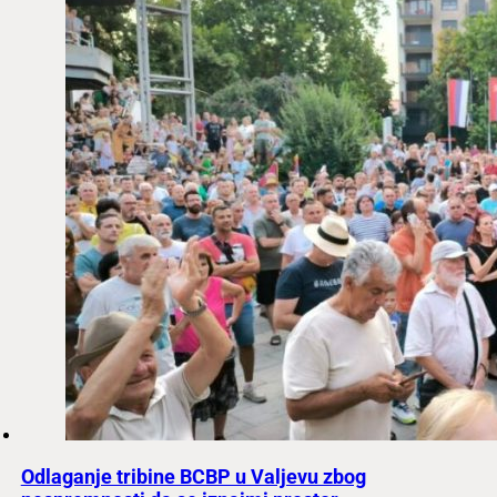
Odlaganje tribine BCBP u Valjevu zbog