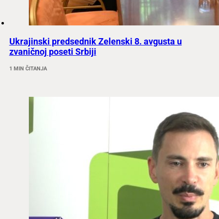
Ukrajinski predsednik Zelenski 8. avgusta u
zvaničnoj poseti Srbiji
1 MIN ČITANJA