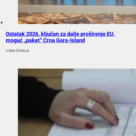
Ostatak 2026. ključan za dalje proširenje EU,
moguć „paket“ Crna Gora-Island
3 MIN ČITANJA