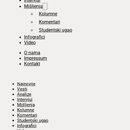
Intervjui
Mišljenja
Kolumne
Komentari
Studentski ugao
Infografici
Video
O nama
Impressum
Kontakt
Početna
Najnovije
Vesti
Analize
Intervjui
Mišljenja
Kolumne
Komentari
Studentski ugao
Infografici