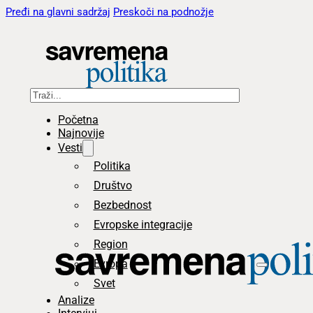
Pređi na glavni sadržaj
Preskoči na podnožje
Pretraga
Početna
Najnovije
Vesti
Politika
Društvo
Bezbednost
Evropske integracije
Region
Evropa
Svet
Analize