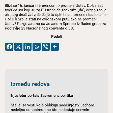
Bliži se 16. januar i referendum o promeni Ustav. Dok vlast
tvrdi da svi koji su za EU treba da zaokruže „da“, organizacije
civilnog društva tvrde da je to spin i da promene nisu idealne.
Hoće li Srbija stati na evropskom putu ako ne promeni
Ustav? Razgovaramo sa Jovanom Spremo iz Radne grupe za
Poglavlje 23 Nacionalnog konventa o EU.
Podeli
Između redova
Njuzleter portala Savremena politika
Šta je iza vesti koje oblikuju sadašnjost? Jednom
nedeljno donosimo ono što nedostaje dnevnim