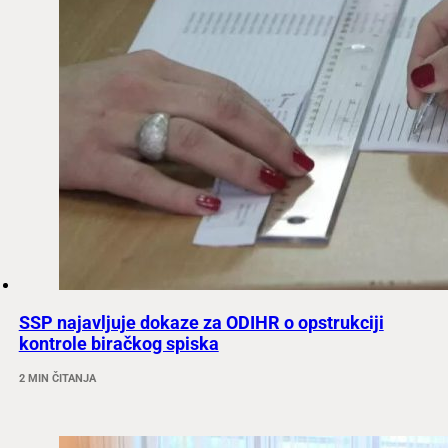
SSP najavljuje dokaze za ODIHR o opstrukciji
kontrole biračkog spiska
2 MIN ČITANJA